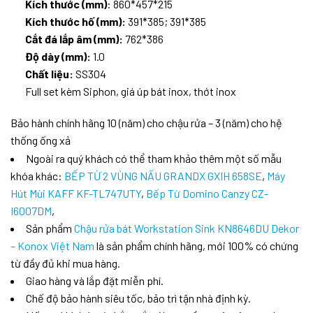
Kích thước (mm)
: 860*457*215
Kích thước hố (mm):
391*385; 391*385
Cắt đá lắp âm (mm):
762*386
Độ dày (mm):
1.0
Chất liệu:
SS304
Full set kèm Siphon, giá úp bát inox, thớt inox
Bảo hành chính hãng 10 (năm) cho chậu rửa – 3 (năm) cho hệ
thống ống xả
Ngoài ra quý khách có thể tham khảo thêm một số mẫu
khóa khác:
BẾP TỪ 2 VÙNG NẤU GRANDX GXIH 658SE
,
Máy
Hút Mùi KAFF KF-TL747UTY
,
Bếp Từ Domino Canzy CZ-
I6007DM
,
Sản phẩm
Chậu rửa bát Workstation Sink KN8646DU Dekor
– Konox Việt Nam
là sản phẩm chính hãng, mới 100% có chứng
từ đầy đủ khi mua hàng.
Giao hàng và lắp đặt miễn phí.
Chế độ bảo hành siêu tốc, bảo trì tận nhà định kỳ.