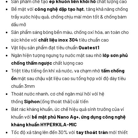
Sản phẩm chế tạo
ép khuôn liền khối hố
chất lượng cao
Bề mặt với
công nghệ dập tạo hạt
, tăng khả năng chống
trầy xước hiệu quả, chống chịu mài mòn tốt & chống bám
dầu mỡ
Sản phẩm sáng bóng bền màu, chống oxi hóa, an toàn cho
sức khỏe với
chất liệu inox 304
tiêu chuẩn cao
Vật liệu sản phẩm đạt tiêu chuẩn
Quatest1
Ngăn hiện tượng ngưng tụ nước mặt sau nhờ
lớp sơn phủ
chống thấm ngược
chất lượng cao
Triệt tiêu tiếng ồn khi xả nước, va chạm nhờ
tấm chống
ồn
mặt sau chậu vật liệu cao su tổng hợp với độ dày tiêu
chuẩn 3mm
Thoát nước nhanh, cơ chế ngăn mùi hôi với hệ
thống
Siphon
(ống thoát thải) cải tiến
Bát rác kháng khuẩn, ức chế hiệu quả sinh trưởng của vi
khuẩn với
bề mặt phủ Nano Ag+, ứng dụng công nghệ
kháng khuẩn HYPERKILA-MIC
Tốc độ xả tăng lên đến 30% với
tay thoát tràn
mới thiết