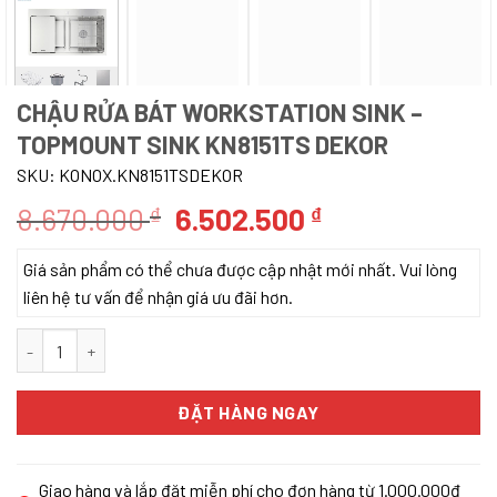
CHẬU RỬA BÁT WORKSTATION SINK –
TOPMOUNT SINK KN8151TS DEKOR
SKU:
KONOX.KN8151TSDEKOR
Giá
Giá
8.670.000
6.502.500
₫
₫
gốc
hiện
Giá sản phẩm có thể chưa được cập nhật mới nhất. Vui lòng
là:
tại
liên hệ tư vấn để nhận giá ưu đãi hơn.
8.670.000 ₫.
là:
6.502.500 ₫.
Chậu rửa bát Workstation Sink – Topmount Sink KN8151TS Dekor
ĐẶT HÀNG NGAY
Giao hàng và lắp đặt miễn phí cho đơn hàng từ 1.000.000đ