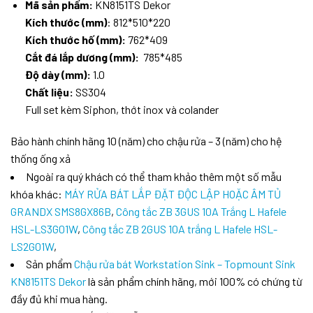
Mã sản phẩm:
KN8151TS Dekor
Kích thước (mm)
: 812*510*220
Kích thước hố (mm):
762*409
Cắt đá lắp dương (mm):
785*485
Độ dày (mm):
1.0
Chất liệu:
SS304
Full set kèm Siphon, thớt inox và colander
Bảo hành chính hãng 10 (năm) cho chậu rửa – 3 (năm) cho hệ
thống ống xả
Ngoài ra quý khách có thể tham khảo thêm một số mẫu
khóa khác:
MÁY RỬA BÁT LẮP ĐẶT ĐỘC LẬP HOẶC ÂM TỦ
GRANDX SMS8GX86B
,
Công tắc ZB 3GUS 10A Trắng L Hafele
HSL-LS3G01W
,
Công tắc ZB 2GUS 10A trắng L Hafele HSL-
LS2G01W
,
Sản phẩm
Chậu rửa bát Workstation Sink – Topmount Sink
KN8151TS Dekor
là sản phẩm chính hãng, mới 100% có chứng từ
đầy đủ khi mua hàng.