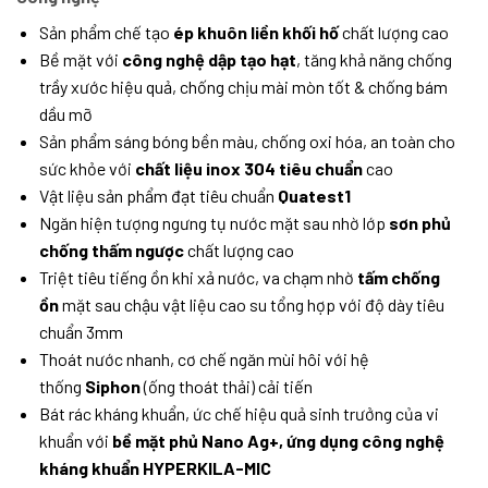
Sản phẩm chế tạo
ép khuôn liền khối hố
chất lượng cao
Bề mặt với
công nghệ dập tạo hạt
, tăng khả năng chống
trầy xước hiệu quả, chống chịu mài mòn tốt & chống bám
dầu mỡ
Sản phẩm sáng bóng bền màu, chống oxi hóa, an toàn cho
sức khỏe với
chất liệu inox 304 tiêu chuẩn
cao
Vật liệu sản phẩm đạt tiêu chuẩn
Quatest1
Ngăn hiện tượng ngưng tụ nước mặt sau nhờ lớp
sơn phủ
chống thấm ngược
chất lượng cao
Triệt tiêu tiếng ồn khi xả nước, va chạm nhờ
tấm chống
ồn
mặt sau chậu vật liệu cao su tổng hợp với độ dày tiêu
chuẩn 3mm
Thoát nước nhanh, cơ chế ngăn mùi hôi với hệ
thống
Siphon
(ống thoát thải) cải tiến
Bát rác kháng khuẩn, ức chế hiệu quả sinh trưởng của vi
khuẩn với
bề mặt phủ Nano Ag+, ứng dụng công nghệ
kháng khuẩn HYPERKILA-MIC