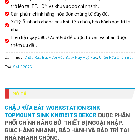
trở lên tại TP.HCM và khu vực có chi nhánh.
Sản phẩm chính hãng, hóa đơn chứng từ đầy đủ.
Xử lý lỗi nhanh chóng sau khi tiếp nhận, bảo hành bảo trì tại
nhà.
Liên hệ ngay 096.775.4648 để được tư vấn và nhận được
thêm ưu đãi.
Danh mục:
Chậu Rửa Bát - Vòi Rửa Bát - Máy Huỷ Rác
,
Chậu Rửa Chén Bát
Thẻ:
SALE2026
MÔ TẢ
CHẬU RỬA BÁT WORKSTATION SINK –
TOPMOUNT SINK KN8151TS DEKOR
ĐƯỢC PHÂN
PHỐI CHÍNH HÃNG BỚI THIẾT BỊ NGOẠI NHẬP,
GIAO HÀNG NHANH, BẢO HÀNH VÀ BẢO TRÌ TẠI
NHÀ NHANH CHÓNG.