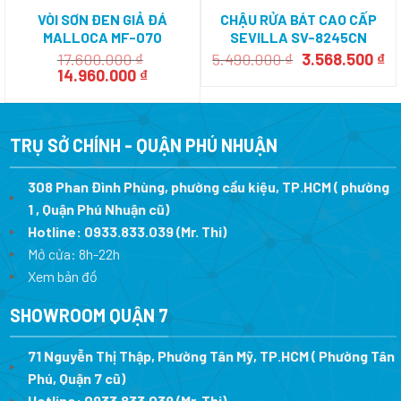
VÒI SƠN ĐEN GIẢ ĐÁ
CHẬU RỬA BÁT CAO CẤP
MALLOCA MF-070
SEVILLA SV-8245CN
Giá
Gi
17.600.000
₫
5.490.000
₫
3.568.500
₫
Giá
Giá
gốc
hi
14.960.000
₫
gốc
hiện
là:
tạ
là:
tại
5.490.000 ₫.
là:
17.600.000 ₫.
là:
3.
14.960.000 ₫.
TRỤ SỞ CHÍNH - QUẬN PHÚ NHUẬN
308 Phan Đình Phùng, phường cầu kiệu, TP.HCM ( phường
1 , Quận Phú Nhuận cũ)
Hotline:
0933.833.039
(Mr. Thi)
Mở cửa: 8h-22h
Xem bản đồ
SHOWROOM QUẬN 7
71 Nguyễn Thị Thập, Phường Tân Mỹ, TP.HCM ( Phường Tân
Phú, Quận 7 cũ)
Hotline:
0933.833.039
(Mr. Thi
)