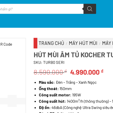
TRANG CHỦ
MÁY HÚT MÙI
MÁY 
/
/
HÚT MÙI ÂM TỦ KOCHER T
SKU:
TURBO SERI
Giá
Giá
8.590.000
4.990.000
₫
₫
gốc
hiệ
Màu sắc
: Đèn – Trắng – Xanh Ngọc
là:
tại
Ống thoát:
150mm
8.590.000 ₫.
là:
Công suất motor:
195W
4.9
Công suất hút:
1400m³/h (thông thường) – 
Độ ồn:
46dbA (Công nghệ Ultra Swing siêu ê