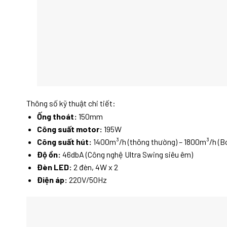
Thông số kỹ thuật chi tiết:
Ống thoát:
150mm
Công suất motor:
195W
Công suất hút:
1400m³/h (thông thường) – 1800m³/h (B
Độ ồn:
46dbA (Công nghệ Ultra Swing siêu êm)
Đèn LED:
2 đèn, 4W x 2
Điện áp:
220V/50Hz