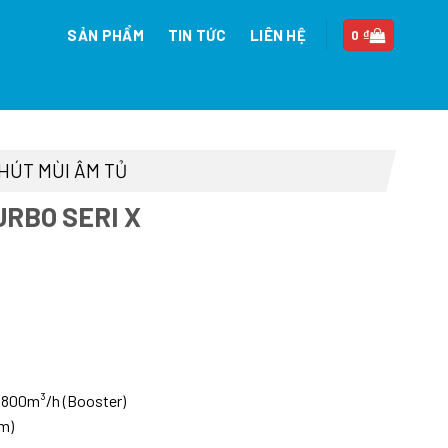
SẢN PHẨM
TIN TỨC
LIÊN HỆ
0
₫
HÚT MÙI ÂM TỦ
URBO SERI X
n
90.000 ₫.
1800m³/h (Booster)
m)