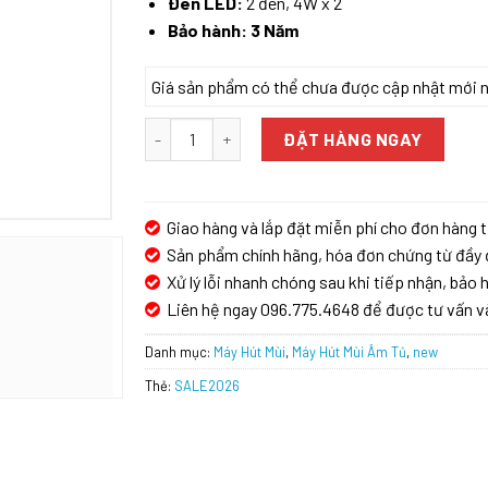
Đèn LED:
2 đèn, 4W x 2
Bảo hành: 3 Năm
Giá sản phẩm có thể chưa được cập nhật mới nhấ
HÚT MÙI ÂM TỦ KOCHER TURBO SERI X số lượng
ĐẶT HÀNG NGAY
Giao hàng và lắp đặt miễn phí cho đơn hàng t
Sản phẩm chính hãng, hóa đơn chứng từ đầy 
Xử lý lỗi nhanh chóng sau khi tiếp nhận, bảo h
Liên hệ ngay 096.775.4648 để được tư vấn v
Danh mục:
Máy Hút Mùi
,
Máy Hút Mùi Âm Tủ
,
new
Thẻ:
SALE2026