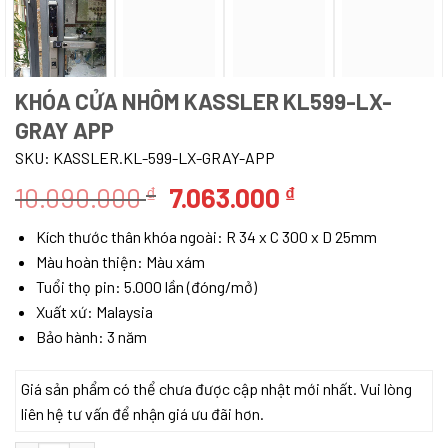
KHÓA CỬA NHÔM KASSLER KL599-LX-
GRAY APP
SKU:
KASSLER.KL-599-LX-GRAY-APP
Giá
Giá
10.090.000
7.063.000
₫
₫
gốc
hiện
Kích thước thân khóa ngoài: R 34 x C 300 x D 25mm
là:
tại
Màu hoàn thiện: Màu xám
10.090.000 ₫.
là:
Tuổi thọ pin: 5.000 lần (đóng/mở)
7.063.000 ₫.
Xuất xứ: Malaysia
Bảo hành: 3 năm
Giá sản phẩm có thể chưa được cập nhật mới nhất. Vui lòng
liên hệ tư vấn để nhận giá ưu đãi hơn.