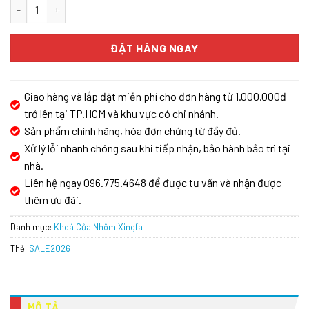
KHÓA CỬA NHÔM KASSLER KL599-LX-GRAY APP số lượng
ĐẶT HÀNG NGAY
Giao hàng và lắp đặt miễn phí cho đơn hàng từ 1.000.000đ
trở lên tại TP.HCM và khu vực có chi nhánh.
Sản phẩm chính hãng, hóa đơn chứng từ đầy đủ.
Xử lý lỗi nhanh chóng sau khi tiếp nhận, bảo hành bảo trì tại
nhà.
Liên hệ ngay 096.775.4648 để được tư vấn và nhận được
thêm ưu đãi.
Danh mục:
Khoá Cửa Nhôm Xingfa
Thẻ:
SALE2026
MÔ TẢ