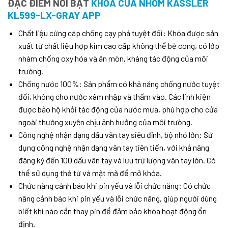
ĐẶC ĐIỂM NỔI BẬT
KHÓA CỬA NHÔM KASSLER
KL599-LX-GRAY APP
Chất liệu cứng cáp chống cạy phá tuyệt đối: Khóa được sản
xuất từ chất liệu hợp kim cao cấp không thể bẻ cong, có lớp
nhám chống oxy hóa và ăn mòn, kháng tác động của môi
trường.
Chống nước 100%: Sản phẩm có khả năng chống nước tuyệt
đối, không cho nước xâm nhập và thấm vào. Các linh kiện
được bảo hộ khỏi tác động của nước mưa, phù hợp cho cửa
ngoài thường xuyên chịu ảnh hưởng của môi trường.
Công nghệ nhận dạng dấu vân tay siêu đỉnh, bộ nhớ lớn: Sử
dụng công nghệ nhận dạng vân tay tiên tiến, với khả năng
đăng ký đến 100 dấu vân tay và lưu trữ lượng vân tay lớn. Có
thể sử dụng thẻ từ và mật mã để mở khóa.
Chức năng cảnh báo khi pin yếu và lỗi chức năng: Có chức
năng cảnh báo khi pin yếu và lỗi chức năng, giúp người dùng
biết khi nào cần thay pin để đảm bảo khóa hoạt động ổn
định.