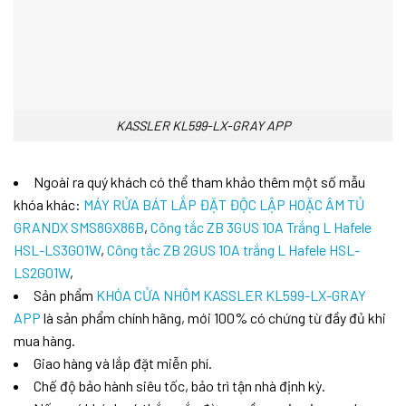
KASSLER KL599-LX-GRAY APP
Ngoài ra quý khách có thể tham khảo thêm một số mẫu
khóa khác:
MÁY RỬA BÁT LẮP ĐẶT ĐỘC LẬP HOẶC ÂM TỦ
GRANDX SMS8GX86B
,
Công tắc ZB 3GUS 10A Trắng L Hafele
HSL-LS3G01W
,
Công tắc ZB 2GUS 10A trắng L Hafele HSL-
LS2G01W
,
Sản phẩm
KHÓA CỬA NHÔM KASSLER KL599-LX-GRAY
APP
là sản phẩm chính hãng, mới 100% có chứng từ đầy đủ khi
mua hàng.
Giao hàng và lắp đặt miễn phí.
Chế độ bảo hành siêu tốc, bảo trì tận nhà định kỳ.