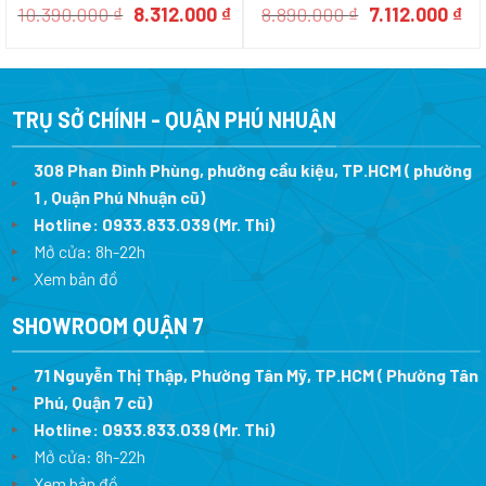
Giá
Giá
Giá
Gi
10.390.000
₫
8.312.000
₫
8.890.000
₫
7.112.000
₫
gốc
hiện
gốc
hi
là:
tại
là:
tại
10.390.000 ₫.
là:
8.890.000 ₫.
là:
8.312.000 ₫.
7.1
TRỤ SỞ CHÍNH - QUẬN PHÚ NHUẬN
308 Phan Đình Phùng, phường cầu kiệu, TP.HCM ( phường
1 , Quận Phú Nhuận cũ)
Hotline:
0933.833.039
(Mr. Thi)
Mở cửa: 8h-22h
Xem bản đồ
SHOWROOM QUẬN 7
71 Nguyễn Thị Thập, Phường Tân Mỹ, TP.HCM ( Phường Tân
Phú, Quận 7 cũ)
Hotline:
0933.833.039
(Mr. Thi
)
Mở cửa: 8h-22h
Xem bản đồ