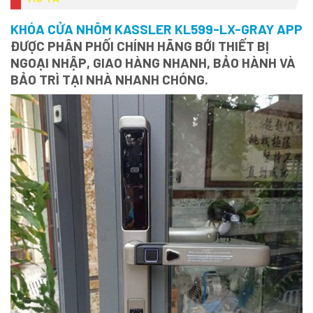
KHÓA CỬA NHÔM KASSLER KL599-LX-GRAY APP
ĐƯỢC PHÂN PHỐI CHÍNH HÃNG BỚI THIẾT BỊ
NGOẠI NHẬP, GIAO HÀNG NHANH, BẢO HÀNH VÀ
BẢO TRÌ TẠI NHÀ NHANH CHÓNG.