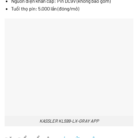
Nguồn điện khẩn cấp: Pin DC9V (không bao gồm)
Tuổi thọ pin: 5.000 lần (đóng/mở)
KASSLER KL599-LX-GRAY APP