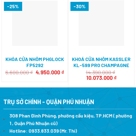
-25%
-30%
KHÓA CỬA NHÔM PHGLOCK
KHOÁ CỬA NHÔM KASSLER
FP5292
KL-599 PRO CHAMPAGNE
GOLD APP
Giá
Giá
6.600.000
₫
4.950.000
₫
14.390.000
₫
gốc
hiện
Giá
Giá
10.073.000
₫
là:
tại
gốc
hiện
6.600.000 ₫.
là:
là:
tại
4.950.000 ₫.
14.390.000 ₫.
là:
10.073.0
TRỤ SỞ CHÍNH - QUẬN PHÚ NHUẬN
308 Phan Đình Phùng, phường cầu kiệu, TP.HCM ( phường
1 , Quận Phú Nhuận cũ)
Hotline:
0933.833.039
(Mr. Thi)