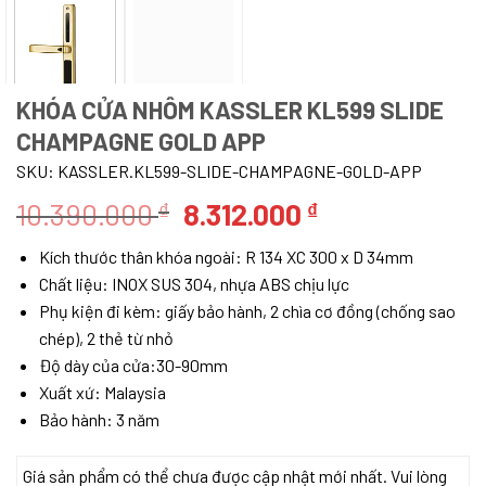
KHÓA CỬA NHÔM KASSLER KL599 SLIDE
CHAMPAGNE GOLD APP
SKU:
KASSLER.KL599-SLIDE-CHAMPAGNE-GOLD-APP
Giá
Giá
10.390.000
8.312.000
₫
₫
gốc
hiện
Kích thước thân khóa ngoài: R 134 XC 300 x D 34mm
là:
tại
Chất liệu: INOX SUS 304, nhựa ABS chịu lực
10.390.000 ₫.
là:
Phụ kiện đi kèm: giấy bảo hành, 2 chìa cơ đồng (chống sao
8.312.000 ₫.
chép), 2 thẻ từ nhỏ
Độ dày của cửa:30-90mm
Xuất xứ: Malaysia
Bảo hành: 3 năm
Giá sản phẩm có thể chưa được cập nhật mới nhất. Vui lòng