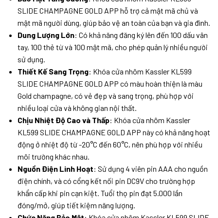
SLIDE CHAMPAGNE GOLD APP hỗ trợ cả mật mã chủ và
mật mã người dùng, giúp bảo vệ an toàn của bạn và gia đình.
Dung Lượng Lớn
: Có khả năng đăng ký lên đến 100 dấu vân
tay, 100 thẻ từ và 100 mật mã, cho phép quản lý nhiều người
sử dụng.
Thiết Kế Sang Trọng
: Khóa cửa nhôm Kassler KL599
SLIDE CHAMPAGNE GOLD APP có màu hoàn thiện là màu
Gold champagne, có vẻ đẹp và sang trọng, phù hợp với
nhiều loại cửa và không gian nội thất.
Chịu Nhiệt Độ Cao và Thấp
: Khóa cửa nhôm Kassler
KL599 SLIDE CHAMPAGNE GOLD APP này có khả năng hoạt
động ở nhiệt độ từ -20°C đến 60°C, nên phù hợp với nhiều
môi trường khác nhau.
Nguồn Điện Linh Hoạt
: Sử dụng 4 viên pin AAA cho nguồn
điện chính, và có cổng kết nối pin DC9V cho trường hợp
khẩn cấp khi pin cạn kiệt. Tuổi thọ pin đạt 5.000 lần
đóng/mở, giúp tiết kiệm năng lượng.
Chức Năng Bảo Mật
: Khóa cửa nhôm Kassler KL599 SLIDE