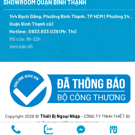
SHOWROOM QUẬN BÌNH THẠNH
144 Bạch Đằng, Phường Bình Thạnh, TP HCM ( Phường 24 ,
Quận Bình Thạnh cũ)
Hotline:
0933.833.039
(Mr. Thi)
Mở cửa: 8h-22h
Xem bản đồ
Copyright 2026 ©
Thiết Bị Ngoại Nhập
- CÔNG TY TNHH THIẾT BỊ
THÔNG MINH BẾP KHÁNH TRANG
MST: 0317675241- Cấp lần đầu ngày 10/02/2023 tại sở KH&DT