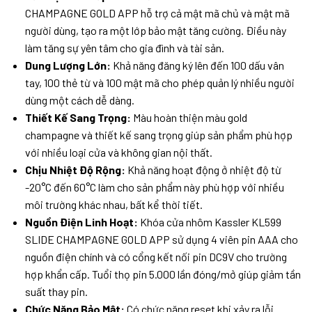
CHAMPAGNE GOLD APP hỗ trợ cả mật mã chủ và mật mã
người dùng, tạo ra một lớp bảo mật tăng cường. Điều này
làm tăng sự yên tâm cho gia đình và tài sản.
Dung Lượng Lớn:
Khả năng đăng ký lên đến 100 dấu vân
tay, 100 thẻ từ và 100 mật mã cho phép quản lý nhiều người
dùng một cách dễ dàng.
Thiết Kế Sang Trọng:
Màu hoàn thiện màu gold
champagne và thiết kế sang trọng giúp sản phẩm phù hợp
với nhiều loại cửa và không gian nội thất.
Chịu Nhiệt Độ Rộng:
Khả năng hoạt động ở nhiệt độ từ
-20°C đến 60°C làm cho sản phẩm này phù hợp với nhiều
môi trường khác nhau, bất kể thời tiết.
Nguồn Điện Linh Hoạt:
Khóa cửa nhôm Kassler KL599
SLIDE CHAMPAGNE GOLD APP sử dụng 4 viên pin AAA cho
nguồn điện chính và có cổng kết nối pin DC9V cho trường
hợp khẩn cấp. Tuổi thọ pin 5.000 lần đóng/mở giúp giảm tần
suất thay pin.
Chức Năng Bảo Mật:
Có chức năng reset khi xảy ra lỗi