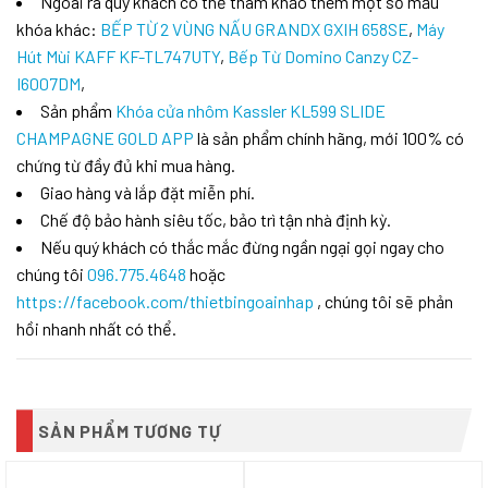
Ngoài ra quý khách có thể tham khảo thêm một số mẫu
khóa khác:
BẾP TỪ 2 VÙNG NẤU GRANDX GXIH 658SE
,
Máy
Hút Mùi KAFF KF-TL747UTY
,
Bếp Từ Domino Canzy CZ-
I6007DM
,
Sản phẩm
Khóa cửa nhôm Kassler KL599 SLIDE
CHAMPAGNE GOLD APP
là sản phẩm chính hãng, mới 100% có
chứng từ đầy đủ khi mua hàng.
Giao hàng và lắp đặt miễn phí.
Chế độ bảo hành siêu tốc, bảo trì tận nhà định kỳ.
Nếu quý khách có thắc mắc đừng ngần ngại gọi ngay cho
chúng tôi
096.775.4648
hoặc
https://facebook.com/thietbingoainhap
, chúng tôi sẽ phản
hồi nhanh nhất có thể.
SẢN PHẨM TƯƠNG TỰ