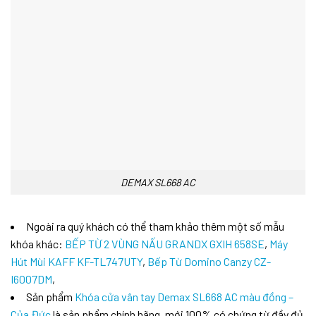
DEMAX SL668 AC
Ngoài ra quý khách có thể tham khảo thêm một số mẫu
khóa khác:
BẾP TỪ 2 VÙNG NẤU GRANDX GXIH 658SE
,
Máy
Hút Mùi KAFF KF-TL747UTY
,
Bếp Từ Domino Canzy CZ-
I6007DM
,
Sản phẩm
Khóa cửa vân tay Demax SL668 AC màu đồng –
Của Đức
là sản phẩm chính hãng, mới 100% có chứng từ đầy đủ