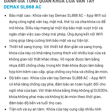
ĐÁNH GIÁ TỔNG QUAN KHÓA CỬA VÂN TAY
DEMAX SL668 AC
Bảo mật cao: Khóa vân tay Demax SL668 AC – App Wifi sử
dụng công nghệ vân tay, mật mã, thẻ từ và chìa khóa cơ để
mở khóa. Điều này mang lại một lớp bảo mật vượt trội và
ngăn chặn việc sao chép trái phép. Ứng dụng kết nối Wifi
cũng giúp tăng cường tính bảo mật và sự tiện lợi.
Thiết kế sang trọng: Với thiết kế đơn giản và sang trọng,
khóa cửa này có khả năng tương thích với nhiều loại cửa và
không gian nội thất khác nhau. Vỏ ngoài được làm bằng
nhựa ABS chống cháy, trong khi thân khóa được làm bằng
hợp kim kẽm cao cấp, giúp chống oxy hóa và chống ăn mòn.
Độ bền cao: Khóa cửa vân tay Demax SL668 AC – App Wifi
có khả năng chống cạy phá, đảm bảo an toàn tuyệt đối cho
ngôi nhà của bạn. Với thân khóa bằng thép không gỉ SUS304,
khóa không phai màu và không bị ăn mòn theo thời gian,
đảm bảo độ bền và tuổi thọ cao.
Tiện ích và sự an tâm: Khóa cửa này cung cấp nhiều tính