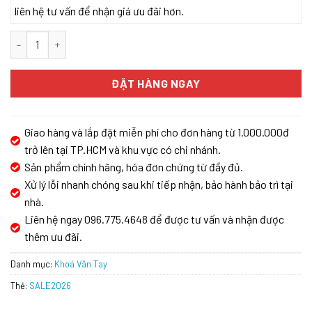
liên hệ tư vấn để nhận giá ưu đãi hơn.
Khóa cửa vân tay Demax SL668 AC màu đồng – Của Đức số lượng
ĐẶT HÀNG NGAY
Giao hàng và lắp đặt miễn phí cho đơn hàng từ 1.000.000đ
trở lên tại TP.HCM và khu vực có chi nhánh.
Sản phẩm chính hãng, hóa đơn chứng từ đầy đủ.
Xử lý lỗi nhanh chóng sau khi tiếp nhận, bảo hành bảo trì tại
nhà.
Liên hệ ngay 096.775.4648 để được tư vấn và nhận được
thêm ưu đãi.
Danh mục:
Khoá Vân Tay
Thẻ:
SALE2026