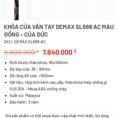
KHÓA CỬA VÂN TAY DEMAX SL668 AC MÀU
ĐỒNG – CỦA ĐỨC
SKU:
DEMAX.SL668-AC
Giá
Giá
9.800.000
7.840.000
₫
₫
gốc
hiện
Kích thước thân khóa: 85x410mm
là:
tại
Độ dày cửa: 36 – 90mm
9.800.000 ₫.
là:
Độ rộng đố cửa: >100mm
7.840.000 ₫.
Vật liệu: Hợp kim kẽm cao cấp, thân khóa thép chống gỉ
SUS 304 – Nhựa ABS chống cháy.
Xuất xứ: Malaysia
Bảo hành: 3 năm
Giá sản phẩm có thể chưa được cập nhật mới nhất. Vui lòng