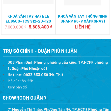
KHOÁ VÂN TAY HAFELE
KHOÁ VÂN TAY THÔNG MINH
EL6500-TCS 912-20-120
SHARP R6-V XÁM (GRAY)
CHO CỬA NHÔM XINGFA – MỞ
Giá
Giá
7.680.000
₫
5.606.400
₫
LIÊN HỆ
gốc
hiện
XOAY RA NGOÀI
là:
tại
7.680.000 ₫.
là:
5.606.400 ₫.
TRỤ SỞ CHÍNH - QUẬN PHÚ NHUẬN
308 Phan Đình Phùng, phường cầu kiệu, TP.HCM ( phường
1 , Quận Phú Nhuận cũ)
Hotline:
0933.833.039
(Mr. Thi)
Mở cửa: 8h-22h
Xem bản đồ
SHOWROOM QUẬN 7
71 Nguyễn Thị Thập, Phường Tân Mỹ, TP.HCM ( Phường Tân