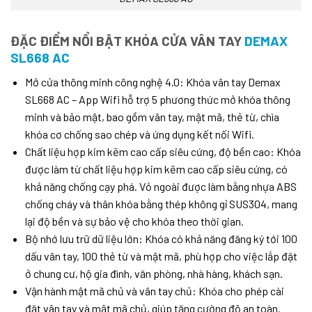
ĐẶC ĐIỂM NỔI BẬT KHÓA CỬA VÂN TAY
DEMAX
SL668 AC
Mở cửa thông minh công nghệ 4.0: Khóa vân tay Demax
SL668 AC – App Wifi hỗ trợ 5 phương thức mở khóa thông
minh và bảo mật, bao gồm vân tay, mật mã, thẻ từ, chìa
khóa cơ chống sao chép và ứng dụng kết nối Wifi.
Chất liệu hợp kim kẽm cao cấp siêu cứng, độ bền cao: Khóa
được làm từ chất liệu hợp kim kẽm cao cấp siêu cứng, có
khả năng chống cạy phá. Vỏ ngoài được làm bằng nhựa ABS
chống cháy và thân khóa bằng thép không gỉ SUS304, mang
lại độ bền và sự bảo vệ cho khóa theo thời gian.
Bộ nhớ lưu trữ dữ liệu lớn: Khóa có khả năng đăng ký tới 100
dấu vân tay, 100 thẻ từ và mật mã, phù hợp cho việc lắp đặt
ở chung cư, hộ gia đình, văn phòng, nhà hàng, khách sạn.
Vận hành mật mã chủ và vân tay chủ: Khóa cho phép cài
đặt vân tay và mật mã chủ, giúp tăng cường độ an toàn.