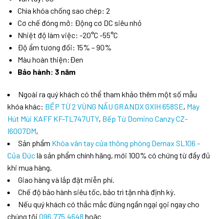
Chìa khóa chống sao chép: 2
Cơ chế đóng mở: Động cơ DC siêu nhỏ
Nhiệt độ làm việc: -20°C -55°C
Độ ẩm tương đối: 15% – 90%
Màu hoàn thiện:Đen
Bảo hành: 3 năm
Ngoài ra quý khách có thể tham khảo thêm một số mẫu
khóa khác:
BẾP TỪ 2 VÙNG NẤU GRANDX GXIH 658SE
,
Máy
Hút Mùi KAFF KF-TL747UTY
,
Bếp Từ Domino Canzy CZ-
I6007DM
,
Sản phẩm
Khóa vân tay cửa thông phòng Demax SL106 –
Của Đức
là sản phẩm chính hãng, mới 100% có chứng từ đầy đủ
khi mua hàng.
Giao hàng và lắp đặt miễn phí.
Chế độ bảo hành siêu tốc, bảo trì tận nhà định kỳ.
Nếu quý khách có thắc mắc đừng ngần ngại gọi ngay cho
chúng tôi
096.775.4648
hoặc