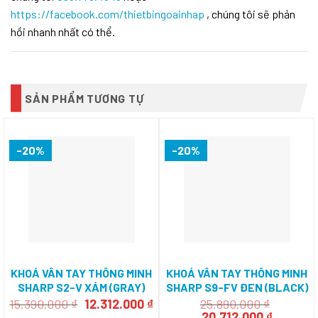
https://facebook.com/thietbingoainhap
, chúng tôi sẽ phản
hồi nhanh nhất có thể.
SẢN PHẨM TƯƠNG TỰ
-20%
-20%
KHOÁ VÂN TAY THÔNG MINH
KHOÁ VÂN TAY THÔNG MINH
SHARP S2-V XÁM (GRAY)
SHARP S9-FV ĐEN (BLACK)
Giá
Giá
15.390.000
₫
12.312.000
₫
25.890.000
₫
gốc
hiện
Giá
Giá
20.712.000
₫