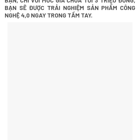
BẠN, CHỈ VỚI MỨC GIÁ CHƯA TỚI 3 TRIỆU ĐỒNG,
BẠN SẼ ĐƯỢC TRẢI NGHIỆM SẢN PHẨM CÔNG
NGHỆ 4,0 NGAY TRONG TẦM TAY.