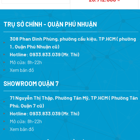
là:
tại
gốc
hiện
15.390.000 ₫.
là:
là:
tại
12.312.000 ₫.
25.890.000 ₫.
là:
20.712.0
TRỤ SỞ CHÍNH - QUẬN PHÚ NHUẬN
308 Phan Đình Phùng, phường cầu kiệu, TP.HCM ( phường
1 , Quận Phú Nhuận cũ)
Hotline:
0933.833.039
(Mr. Thi)
Mở cửa: 8h-22h
Xem bản đồ
SHOWROOM QUẬN 7
71 Nguyễn Thị Thập, Phường Tân Mỹ, TP.HCM ( Phường Tân
Phú, Quận 7 cũ)
Hotline:
0933.833.039
(Mr. Thi
)
Mở cửa: 8h-22h
Xem bản đồ