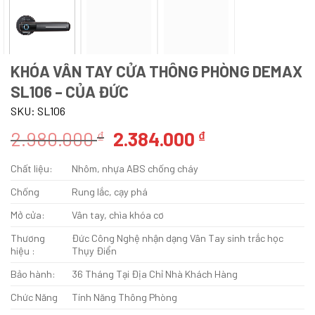
KHÓA VÂN TAY CỬA THÔNG PHÒNG DEMAX
SL106 – CỦA ĐỨC
SKU:
SL106
Giá
Giá
2.980.000
2.384.000
₫
₫
gốc
hiện
Chất liệu:
Nhôm, nhựa ABS chống cháy
là:
tại
2.980.000 ₫.
là:
Chống
Rung lắc, cạy phá
2.384.000 ₫.
Mở cửa:
Vân tay, chìa khóa cơ
Thương
Đức Công Nghệ nhận dạng Vân Tay sinh trắc học
hiệu :
Thụy Điển
Bảo hành:
36 Tháng Tại Địa Chỉ Nhà Khách Hàng
Chức Năng
Tính Năng Thông Phòng