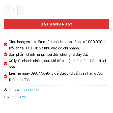
Khóa vân tay App Wifi Demax SL668BL - Máu đen - Đức số lượng
ĐẶT HÀNG NGAY
Giao hàng và lắp đặt miễn phí cho đơn hàng từ 1.000.000đ
trở lên tại TP.HCM và khu vực có chi nhánh.
Sản phẩm chính hãng, hóa đơn chứng từ đầy đủ.
Xử lý lỗi nhanh chóng sau khi tiếp nhận, bảo hành bảo trì tại
nhà.
Liên hệ ngay 096.775.4648 để được tư vấn và nhận được
thêm ưu đãi.
Danh mục:
Khoá Vân Tay
Thẻ:
SALE2026