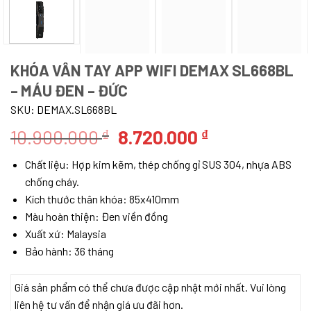
KHÓA VÂN TAY APP WIFI DEMAX SL668BL
– MÁU ĐEN – ĐỨC
SKU:
DEMAX.SL668BL
Giá
Giá
10.900.000
8.720.000
₫
₫
gốc
hiện
Chất liệu: Hợp kim kẽm, thép chống gỉ SUS 304, nhựa ABS
là:
tại
chống cháy.
10.900.000 ₫.
là:
Kích thước thân khóa: 85x410mm
8.720.000 ₫.
Màu hoàn thiện: Đen viền đồng
Xuất xứ: Malaysia
Bảo hành: 36 tháng
Giá sản phẩm có thể chưa được cập nhật mới nhất. Vui lòng
liên hệ tư vấn để nhận giá ưu đãi hơn.