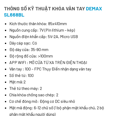
THÔNG SỐ KỸ THUẬT KHÓA VÂN TAY
DEMAX
SL668BL
Kích thước thân khóa: 85x410mm
Nguồn cung cấp: 7V (Pin lithium – kép)
Nguồn điện khẩn cấp: 5V-2A, Micro USB
Dây cáp sạc: Có
Độ dày cửa: 35-90 mm
Độ rộng đố cửa: >100mm
APP WIFI : MỞ CỬA TỪ XA TRÊN ĐIỆN THOẠI
Vân tay : 100 – FPC Thụy Điển nhận dạng vân tay
Số thẻ từ: 100
Mật mã:2
Thẻ từ theo máy: 2
Chìa khóa chống sao chép: 2
Cơ chế đóng mở: Động cơ DC siêu nhỏ
Mật mã động: 6-12 chữ số (1 bộ phận mật khẩu chủ, 2 bộ
phận mật khẩu người dùng)