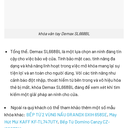
khóa vân tay Demax SL668BL
Tổng thể, Demax SL668BL là một lựa chọn an ninh đáng tin
cậy cho việc bảo vệ cửa. Tính bảo mật cao, tính năng đa
dạng và khả năng linh hoạt trong việc mở khóa mang lại sự
tiện lợi và an toàn cho người dùng. Với các tính năng như
cảnh báo đột nhập, thoát hiểm từ bên trong và vô hiệu hóa
thẻ bị mất, khóa Demax SL668BL đáng để xem xét khi tìm
kiếm một giải pháp an ninh cho cửa.
Ngoài ra quý khách có thể tham khảo thêm một số mẫu
khóa khác:
BẾP TỪ 2 VÙNG NẤU GRANDX GXIH 658SE
,
Máy
Hút Mùi KAFF KF-TL747UTY
,
Bếp Từ Domino Canzy CZ-