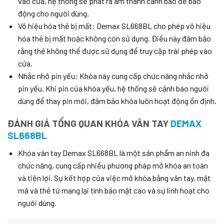
vào cửa, hệ thống sẽ phát ra âm thanh cảnh báo để báo
động cho người dùng.
Vô hiệu hóa thẻ bị mất: Demax SL668BL cho phép vô hiệu
hóa thẻ bị mất hoặc không còn sử dụng. Điều này đảm bảo
rằng thẻ không thể được sử dụng để truy cập trái phép vào
cửa.
Nhắc nhở pin yếu: Khóa này cung cấp chức năng nhắc nhở
pin yếu. Khi pin của khóa yếu, hệ thống sẽ cảnh báo người
dùng để thay pin mới, đảm bảo khóa luôn hoạt động ổn định.
ĐÁNH GIÁ TỔNG QUAN KHÓA VÂN TAY
DEMAX
SL668BL
Khóa vân tay Demax SL668BL là một sản phẩm an ninh đa
chức năng, cung cấp nhiều phương pháp mở khóa an toàn
và tiện lợi. Sự kết hợp của việc mở khóa bằng vân tay, mật
mã và thẻ từ mang lại tính bảo mật cao và sự linh hoạt cho
người dùng.