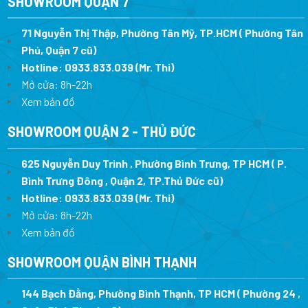
SHOWROOM QUẬN 7
71 Nguyễn Thị Thập, Phường Tân Mỹ, TP.HCM ( Phường Tân
Phú, Quận 7 cũ)
Hotline:
0933.833.039
(Mr. Thi
)
Mở cửa: 8h-22h
Xem bản đồ
SHOWROOM QUẬN 2 - THỦ ĐỨC
625 Nguyễn Duy Trinh , Phường Bình Trưng, TP HCM ( P.
Bình Trưng Đông , Quận 2, TP.Thủ Đức cũ)
Hotline:
0933.833.039
(Mr. Thi)
Mở cửa: 8h-22h
Xem bản đồ
SHOWROOM QUẬN BÌNH THẠNH
144 Bạch Đằng, Phường Bình Thạnh, TP HCM ( Phường 24 ,