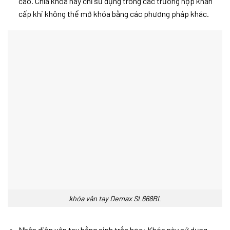
cao. Chìa khóa này chỉ sử dụng trong các trường hợp khẩn
cấp khi không thể mở khóa bằng các phương pháp khác.
khóa vân tay Demax SL668BL
Nhận diện vân tay bằng sinh trắc học: Khóa này sử dụng