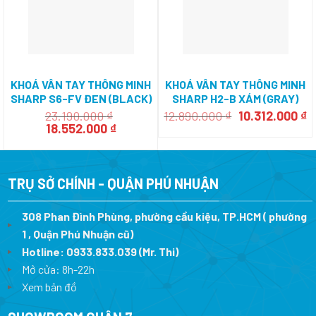
KHOÁ VÂN TAY THÔNG MINH
KHOÁ VÂN TAY THÔNG MINH
SHARP S6-FV ĐEN (BLACK)
SHARP H2-B XÁM (GRAY)
Giá
G
23.190.000
₫
12.890.000
₫
10.312.000
₫
Giá
Giá
gốc
h
18.552.000
₫
gốc
hiện
là:
tạ
là:
tại
12.890.000 ₫.
là
23.190.000 ₫.
là:
1
18.552.000 ₫.
TRỤ SỞ CHÍNH - QUẬN PHÚ NHUẬN
308 Phan Đình Phùng, phường cầu kiệu, TP.HCM ( phường
1 , Quận Phú Nhuận cũ)
Hotline:
0933.833.039
(Mr. Thi)
Mở cửa: 8h-22h
Xem bản đồ