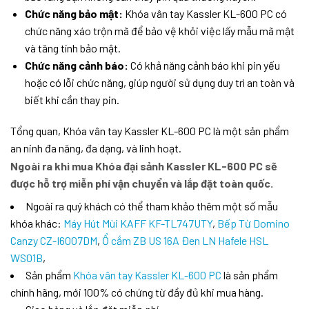
Chức năng bảo mật:
Khóa vân tay Kassler KL-600 PC có
chức năng xáo trộn mã để bảo vệ khỏi việc lấy mẫu mã mật
và tăng tính bảo mật.
Chức năng cảnh báo:
Có khả năng cảnh báo khi pin yếu
hoặc có lỗi chức năng, giúp người sử dụng duy trì an toàn và
biết khi cần thay pin.
Tổng quan, Khóa vân tay Kassler KL-600 PC là một sản phẩm
an ninh đa năng, đa dạng, và linh hoạt.
Ngoài ra khi mua Khóa đại sảnh Kassler KL-600 PC sẽ
được hỗ trợ miễn phí vận chuyển và lắp đặt toàn quốc.
Ngoài ra quý khách có thể tham khảo thêm một số mẫu
khóa khác:
Máy Hút Mùi KAFF KF-TL747UTY
,
Bếp Từ Domino
Canzy CZ-I6007DM
,
Ổ cắm ZB US 16A Đen LN Hafele HSL
WS01B
,
Sản phẩm
Khóa vân tay Kassler KL-600 PC
là sản phẩm
chính hãng, mới 100% có chứng từ đầy đủ khi mua hàng.