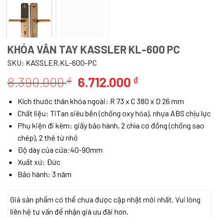
KHÓA VÂN TAY KASSLER KL-600 PC
SKU:
KASSLER.KL-600-PC
Giá
Giá
8.390.000
6.712.000
₫
₫
gốc
hiện
Kích thước thân khóa ngoài: R 73 x C 380 x D 26 mm
là:
tại
Chất liệu: TiTan siêu bền (chống oxy hóa), nhựa ABS chịu lực
8.390.000 ₫.
là:
Phụ kiện đi kèm: giấy bảo hành, 2 chìa cơ đồng (chống sao
6.712.000 ₫.
chép), 2 thẻ từ nhỏ
Độ dày của cửa:40-90mm
Xuất xứ: Đức
Bảo hành: 3 năm
Giá sản phẩm có thể chưa được cập nhật mới nhất. Vui lòng
liên hệ tư vấn để nhận giá ưu đãi hơn.