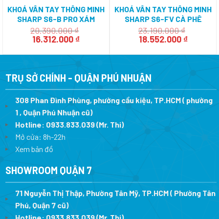
KHOÁ VÂN TAY THÔNG MINH
KHOÁ VÂN TAY THÔNG MINH
SHARP S6-B PRO XÁM
SHARP S6-FV CÀ PHÊ
(GRAY)
(BROWN)
20.390.000
₫
23.190.000
₫
Giá
Giá
Giá
Giá
16.312.000
₫
18.552.000
₫
gốc
hiện
gốc
hiện
là:
tại
là:
tại
20.390.000 ₫.
là:
23.190.000 ₫.
là:
16.312.000 ₫.
18.552.0
TRỤ SỞ CHÍNH - QUẬN PHÚ NHUẬN
308 Phan Đình Phùng, phường cầu kiệu, TP.HCM ( phường
1 , Quận Phú Nhuận cũ)
Hotline:
0933.833.039
(Mr. Thi)
Mở cửa: 8h-22h
Xem bản đồ
SHOWROOM QUẬN 7
71 Nguyễn Thị Thập, Phường Tân Mỹ, TP.HCM ( Phường Tân
Phú, Quận 7 cũ)
Hotline:
0933.833.039
(Mr. Thi
)