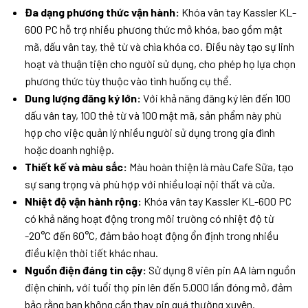
Đa dạng phương thức vận hành:
Khóa vân tay Kassler KL-
600 PC hỗ trợ nhiều phương thức mở khóa, bao gồm mật
mã, dấu vân tay, thẻ từ và chìa khóa cơ. Điều này tạo sự linh
hoạt và thuận tiện cho người sử dụng, cho phép họ lựa chọn
phương thức tùy thuộc vào tình huống cụ thể.
Dung lượng đăng ký lớn:
Với khả năng đăng ký lên đến 100
dấu vân tay, 100 thẻ từ và 100 mật mã, sản phẩm này phù
hợp cho việc quản lý nhiều người sử dụng trong gia đình
hoặc doanh nghiệp.
Thiết kế và màu sắc:
Màu hoàn thiện là màu Cafe Sữa, tạo
sự sang trọng và phù hợp với nhiều loại nội thất và cửa.
Nhiệt độ vận hành rộng:
Khóa vân tay Kassler KL-600 PC
có khả năng hoạt động trong môi trường có nhiệt độ từ
-20°C đến 60°C, đảm bảo hoạt động ổn định trong nhiều
điều kiện thời tiết khác nhau.
Nguồn điện đáng tin cậy:
Sử dụng 8 viên pin AA làm nguồn
điện chính, với tuổi thọ pin lên đến 5.000 lần đóng mở, đảm
bảo rằng bạn không cần thay pin quá thường xuyên.