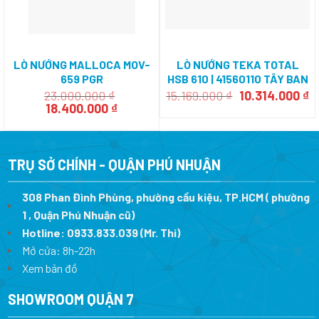
LÒ NƯỚNG MALLOCA MOV-
LÒ NƯỚNG TEKA TOTAL
659 PGR
HSB 610 | 41560110 TÂY BAN
NHA
Giá
G
23.000.000
₫
15.169.000
₫
10.314.000
₫
Giá
Giá
gốc
h
18.400.000
₫
gốc
hiện
là:
tạ
là:
tại
15.169.000 ₫.
là
23.000.000 ₫.
là:
1
18.400.000 ₫.
TRỤ SỞ CHÍNH - QUẬN PHÚ NHUẬN
308 Phan Đình Phùng, phường cầu kiệu, TP.HCM ( phường
1 , Quận Phú Nhuận cũ)
Hotline:
0933.833.039
(Mr. Thi)
Mở cửa: 8h-22h
Xem bản đồ
SHOWROOM QUẬN 7