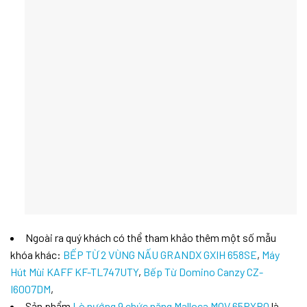
Ngoài ra quý khách có thể tham khảo thêm một số mẫu
khóa khác:
BẾP TỪ 2 VÙNG NẤU GRANDX GXIH 658SE
,
Máy
Hút Mùi KAFF KF-TL747UTY
,
Bếp Từ Domino Canzy CZ-
I6007DM
,
Sản phẩm
Lò nướng 9 chức năng Malloca MOV 65PYRO
là