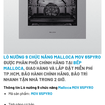
LÒ NƯỚNG 9 CHỨC NĂNG MALLOCA MOV 65PYRO
ĐƯỢC PHÂN PHỐI CHÍNH HÃNG TẠI
BẾP
MALLOCA
, GIAO HÀNG VÀ LẮP ĐẶT MIỄN PHÍ
TP.HCM, BẢO HÀNH CHÍNH HÃNG, BẢO TRÌ
NHANH TẬN NHÀ TRONG 2 GIỜ.
Thông tin Lò nướng 9 chức năng
Malloca MOV 65PYRO
Mã sản phẩm:
MOV 65PYRO
Tính năng cơ bản