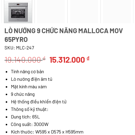
LÒ NƯỚNG 9 CHỨC NĂNG MALLOCA MOV
65PYRO
SKU:
MLC-247
Giá
Giá
19.140.000
15.312.000
₫
₫
gốc
hiện
Tính năng cơ bản
là:
tại
Lò nướng điện âm tủ
19.140.000 ₫.
là:
Mặt kính màu xám
15.312.000 ₫.
9 chức năng
Hệ thống điều khiển điện tử
Thông số kỹ thuật:
Dung tích: 65L
Công suất: 3000W
Kích thước: W595 x D575 x H595mm