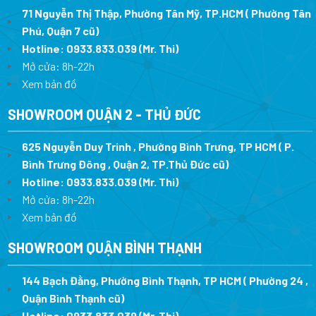
71 Nguyễn Thị Thập, Phường Tân Mỹ, TP.HCM ( Phường Tân
Phú, Quận 7 cũ)
Hotline:
0933.833.039
(Mr. Thi
)
Mở cửa: 8h-22h
Xem bản đồ
SHOWROOM QUẬN 2 - THỦ ĐỨC
625 Nguyễn Duy Trinh , Phường Bình Trưng, TP HCM ( P.
Bình Trưng Đông , Quận 2, TP.Thủ Đức cũ)
Hotline:
0933.833.039
(Mr. Thi)
Mở cửa: 8h-22h
Xem bản đồ
SHOWROOM QUẬN BÌNH THẠNH
144 Bạch Đằng, Phường Bình Thạnh, TP HCM ( Phường 24 ,
Quận Bình Thạnh cũ)
Hotline:
0933.833.039
(Mr. Thi)