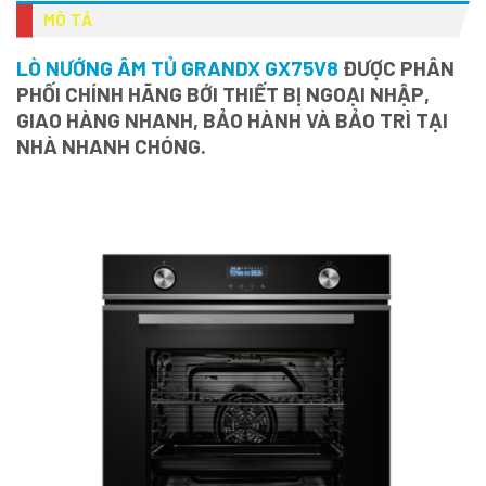
MÔ TẢ
LÒ NƯỚNG ÂM TỦ GRANDX GX75V8
ĐƯỢC PHÂN
PHỐI CHÍNH HÃNG BỚI THIẾT BỊ NGOẠI NHẬP,
GIAO HÀNG NHANH, BẢO HÀNH VÀ BẢO TRÌ TẠI
NHÀ NHANH CHÓNG.