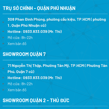
31.500.000 ₫.
là:
8.
21.500.000 ₫.
TRỤ SỞ CHÍNH - QUẬN PHÚ NHUẬN
308 Phan Đình Phùng, phường cầu kiệu, TP.HCM ( phường
1 , Quận Phú Nhuận cũ)
Hotline:
0933.833.039
(Mr. Thi)
Mở cửa: 8h-22h
Xem bản đồ
SHOWROOM QUẬN 7
71 Nguyễn Thị Thập, Phường Tân Mỹ, TP.HCM ( Phường Tân
Phú, Quận 7 cũ)
Hotline:
0933.833.039
(Mr. Thi
)
Mở cửa: 8h-22h
Xem bản đồ
SHOWROOM QUẬN 2 - THỦ ĐỨC