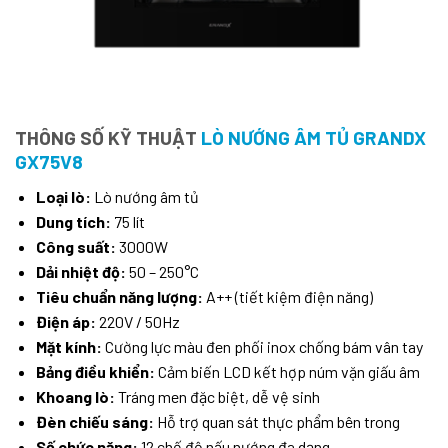
THÔNG SỐ KỸ THUẬT
LÒ NƯỚNG ÂM TỦ GRANDX
GX75V8
Loại lò:
Lò nướng âm tủ
Dung tích:
75 lít
Công suất:
3000W
Dải nhiệt độ:
50 – 250°C
Tiêu chuẩn năng lượng:
A++ (tiết kiệm điện năng)
Điện áp:
220V / 50Hz
Mặt kính:
Cường lực màu đen phối inox chống bám vân tay
Bảng điều khiển:
Cảm biến LCD kết hợp núm vặn giấu âm
Khoang lò:
Tráng men đặc biệt, dễ vệ sinh
Đèn chiếu sáng:
Hỗ trợ quan sát thực phẩm bên trong
Số chức năng:
12 chế độ nấu nướng đa dạng