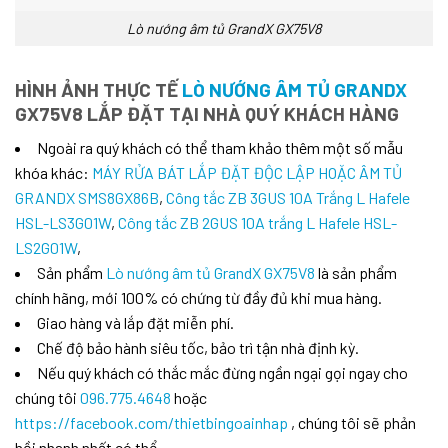
Lò nướng âm tủ GrandX GX75V8
HÌNH ẢNH THỰC TẾ
LÒ NƯỚNG ÂM TỦ GRANDX
GX75V8 LẮP ĐẶT TẠI NHÀ QUÝ KHÁCH HÀNG
Ngoài ra quý khách có thể tham khảo thêm một số mẫu
khóa khác:
MÁY RỬA BÁT LẮP ĐẶT ĐỘC LẬP HOẶC ÂM TỦ
GRANDX SMS8GX86B
,
Công tắc ZB 3GUS 10A Trắng L Hafele
HSL-LS3G01W
,
Công tắc ZB 2GUS 10A trắng L Hafele HSL-
LS2G01W
,
Sản phẩm
Lò nướng âm tủ GrandX GX75V8
là sản phẩm
chính hãng, mới 100% có chứng từ đầy đủ khi mua hàng.
Giao hàng và lắp đặt miễn phí.
Chế độ bảo hành siêu tốc, bảo trì tận nhà định kỳ.
Nếu quý khách có thắc mắc đừng ngần ngại gọi ngay cho
chúng tôi
096.775.4648
hoặc
https://facebook.com/thietbingoainhap
, chúng tôi sẽ phản
hồi nhanh nhất có thể.