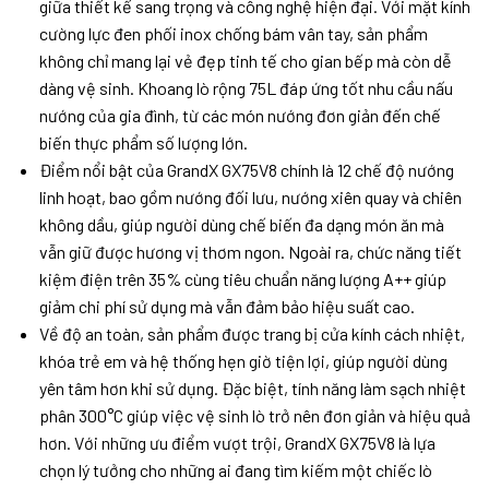
giữa thiết kế sang trọng và công nghệ hiện đại. Với mặt kính
cường lực đen phối inox chống bám vân tay, sản phẩm
không chỉ mang lại vẻ đẹp tinh tế cho gian bếp mà còn dễ
dàng vệ sinh. Khoang lò rộng 75L đáp ứng tốt nhu cầu nấu
nướng của gia đình, từ các món nướng đơn giản đến chế
biến thực phẩm số lượng lớn.
Điểm nổi bật của GrandX GX75V8 chính là 12 chế độ nướng
linh hoạt, bao gồm nướng đối lưu, nướng xiên quay và chiên
không dầu, giúp người dùng chế biến đa dạng món ăn mà
vẫn giữ được hương vị thơm ngon. Ngoài ra, chức năng tiết
kiệm điện trên 35% cùng tiêu chuẩn năng lượng A++ giúp
giảm chi phí sử dụng mà vẫn đảm bảo hiệu suất cao.
Về độ an toàn, sản phẩm được trang bị cửa kính cách nhiệt,
khóa trẻ em và hệ thống hẹn giờ tiện lợi, giúp người dùng
yên tâm hơn khi sử dụng. Đặc biệt, tính năng làm sạch nhiệt
phân 300°C giúp việc vệ sinh lò trở nên đơn giản và hiệu quả
hơn. Với những ưu điểm vượt trội, GrandX GX75V8 là lựa
chọn lý tưởng cho những ai đang tìm kiếm một chiếc lò