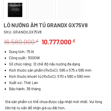
LÒ NƯỚNG ÂM TỦ GRANDX GX75V8
SKU:
GRANDX.GX75V8
Giá
Giá
16.580.000
10.777.000
₫
₫
gốc
hiện
Dung tích: 75 lít
là:
tại
Công suất: 3000W
16.580.000 ₫.
là:
Số chức năng: 12 chế độ nấu nướng đa dạng
10.777.000 ₫.
Kích thước sản phẩm (RxSxC): 595 x 575 x 595 mm
Kích thước khoét tủ (RxSxC): 570 x 580 x 590 mm
Xuất xứ: Thái Lan
Bảo hành: 36 tháng
Giá sản phẩm có thể chưa được cập nhật mới nhất. Vui lòng
liên hệ tư vấn để nhận giá ưu đãi hơn.