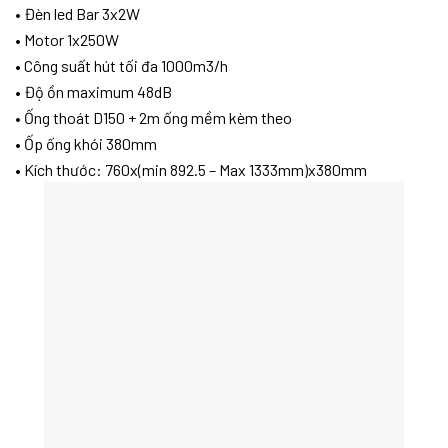
• Đèn led Bar 3x2W
• Motor 1x250W
• Công suất hút tối đa 1000m3/h
• Độ ồn maximum 48dB
• Ống thoát D150 + 2m ống mềm kèm theo
• Ốp ống khói 380mm
• Kích thước: 760x(min 892.5 – Max 1333mm)x380mm