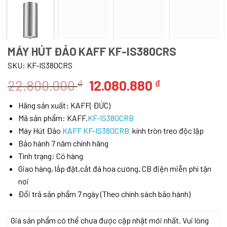
MÁY HÚT ĐẢO KAFF KF-IS380CRS
SKU:
KF-IS380CRS
Giá
Giá
22.800.000
12.080.880
₫
₫
gốc
hiện
Hãng sản xuất: KAFF( ĐỨC)
là:
tại
Mã sản phẩm: KAFF.
KF-IS380CRB
22.800.000 ₫.
là:
Máy Hút Đảo
KAFF KF-IS380CRB
kính tròn treo độc lập
12.080.880 
Bảo hành 7 năm chính hãng
Tình trạng: Có hàng
Giao hàng, lắp đặt,cắt đá hoa cương, CB điện miễn phí tận
nơi
Đổi trả sản phẩm 7 ngày (Theo chính sách bảo hành)
Giá sản phẩm có thể chưa được cập nhật mới nhất. Vui lòng