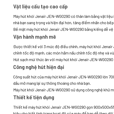
Vật liệu cấu tạo cao cấp
Máy hút khói Jenair JEN-WG0290 có thân làm bằng vật liệu i
nhà bạn sang trọng và hiện đại hơn, tăng điểm nhấn cho bếp
Bề mặt máy hút khói Jenair JEN-WG0290 bằng kiếng dễ vệ 
Vận hành mạnh mẽ
Được thiết kế với 3 mức độ điều chỉnh, máy hút khói Jenai
chỉnh tốc độ mạnh, các món hầm nấu chỉnh tốc độ nhẹ và vừ
Hút sạch mùi thức ăn với máy hút khói Jenair JEN-WG0290
Công nghệ hút hiện đại
Công suất hút của máy hút khói Jenair JEN-WG0290 lớn 700 
dầu mỡ mang lại sự thông thoáng cho nhà bạn.
Máy hút khói Jenair JEN-WG0290 sử dụng công nghệ khử mù
Thiết kế tiện dụng
Thiết kế máy hút khói Jenair JEN-WG0290 gọn 900x500x550 m
hiệu cho biết tình trạng hoạt độ của máy để bạn dễ theo dõi