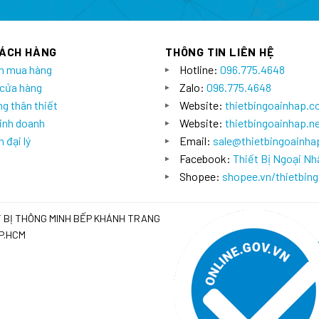
HÁCH HÀNG
THÔNG TIN LIÊN HỆ
n mua hàng
Hotline:
096.775.4648
 cửa hàng
Zalo:
096.775.4648
g thân thiết
Website:
thietbingoainhap.
inh doanh
Website:
thietbingoainhap.n
 đại lý
Email:
sale@thietbingoainh
Facebook:
Thiết Bị Ngoại Nh
Shopee:
shopee.vn/thietbin
T BỊ THÔNG MINH BẾP KHÁNH TRANG
TP.HCM