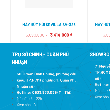
MÁY HÚT MÙI SEVILLA SV-328
MÁY HÚT
Giá
Giá
5.690.000
₫
3.414.000
₫
3.6
gốc
hiện
là:
tại
5.690.000 ₫.
là:
3.414.000 ₫.
TRỤ SỞ CHÍNH - QUẬN PHÚ
SHOWRO
NHUẬN
71 Nguyễ
TP.HCM (
308 Phan Đình Phùng, phường cầu
cũ)
kiệu, TP.HCM ( phường 1 , Quận Phú
Hotline
Nhuận cũ)
Mở cửa: 
Hotline:
0933.833.039
(Mr. Thi)
Xem bản 
Mở cửa: 8h-22h
Xem bản đồ