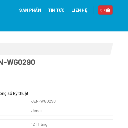
SẢN PHẨM
TIN TỨC
LIÊN HỆ
0
₫
EN-WG0290
n
ông số kỹ thuật
JEN-WG0290
00.000 ₫.
Jenair
12 Tháng