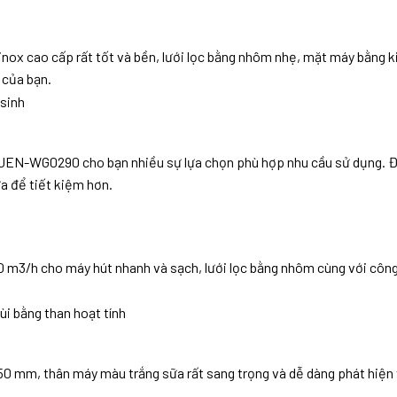
nox cao cấp rất tốt và bền, lưới lọc bằng nhôm nhẹ, mặt máy bằng ki
 của bạn.
sinh
r JEN-WG0290 cho bạn nhiều sự lựa chọn phù hợp nhu cầu sử dụng. 
a để tiết kiệm hơn.
m3/h cho máy hút nhanh và sạch, lưới lọc bằng nhôm cùng với công n
i bằng than hoạt tính
m, thân máy màu trắng sữa rất sang trọng và dễ dàng phát hiện vết
.