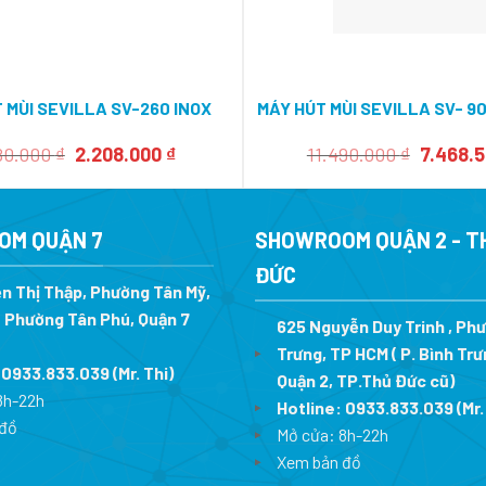
 MÙI SEVILLA SV-260 INOX
MÁY HÚT MÙI SEVILLA SV- 9
Giá
Giá
Giá
80.000
₫
2.208.000
₫
11.490.000
₫
7.468.
gốc
hiện
gốc
là:
tại
là:
3.680.000 ₫.
là:
11.490.0
2.208.000 ₫.
OM QUẬN 7
SHOWROOM QUẬN 2 - T
ĐỨC
n Thị Thập, Phường Tân Mỹ,
 Phường Tân Phú, Quận 7
625 Nguyễn Duy Trinh , Ph
Trưng, TP HCM ( P. Bình Trư
:
0933.833.039
(Mr. Thi
)
Quận 2, TP.Thủ Đức cũ)
8h-22h
Hotline:
0933.833.039
(Mr.
đồ
Mở cửa: 8h-22h
Xem bản đồ