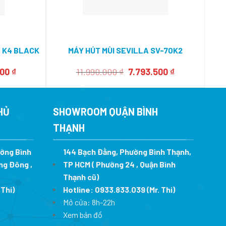
MÁ
0 K4 BLACK
MÁY HÚT MÙI SEVILLA SV-70K2
Giá
Giá
Giá
500
₫
11.990.000
₫
7.793.500
₫
hiện
gốc
hiện
tại
là:
tại
00 ₫.
là:
11.990.000 ₫.
là:
7.468.500 ₫.
7.793.500 ₫.
HỦ
SHOWROOM QUẬN BÌNH
THẠNH
ường Bình
144 Bạch Đằng, Phường Bình Thạnh,
ng Đông ,
TP HCM ( Phường 24 , Quận Bình
Thạnh cũ)
 Thi)
Hotline:
0933.833.039
(Mr. Thi)
Mở cửa: 8h-22h
Xem bản đồ