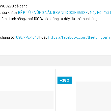
N-WG0290 dễ dàng
 khóa khác:
BẾP TỪ 2 VÙNG NẤU GRANDX GXIH 658SE
,
Máy Hút Mùi
phẩm chính hãng, mới 100% có chứng từ đầy đủ khi mua hàng.
 chúng tôi
096.775.4648
hoặc
https://facebook.com/thietbingoain
-35%