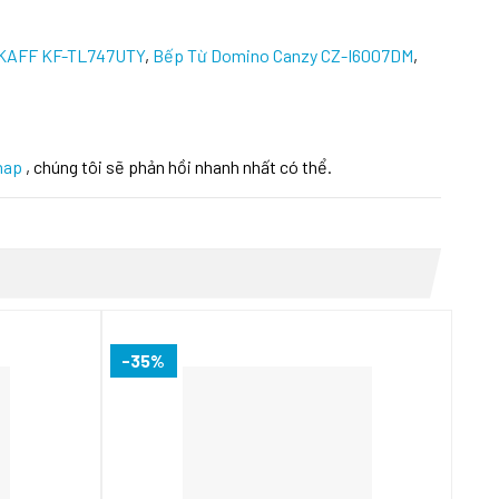
 KAFF KF-TL747UTY
,
Bếp Từ Domino Canzy CZ-I6007DM
,
hap
, chúng tôi sẽ phản hồi nhanh nhất có thể.
-35%
-4