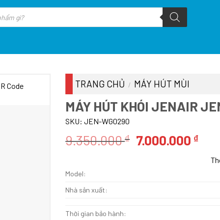
TRANG CHỦ
MÁY HÚT MÙI
/
MÁY HÚT KHÓI JENAIR J
SKU:
JEN-WG0290
Giá
Giá
9.350.000
7.000.000
₫
₫
gốc
hiệ
Th
là:
tại
Model:
9.350.000 ₫.
là:
7.0
Nhà sản xuất:
Thời gian bảo hành: