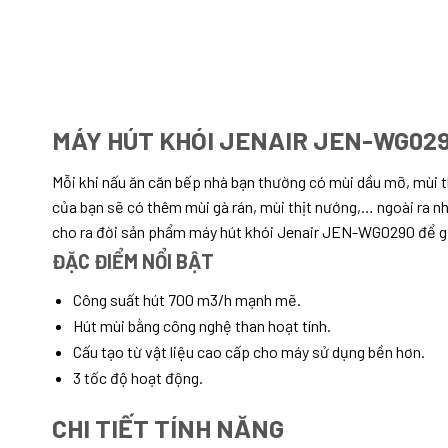
MÁY HÚT KHÓI JENAIR JEN-WG02
Mỗi khi nấu ăn căn bếp nhà bạn thường có mùi dầu mỡ, mùi th
của bạn sẽ có thêm mùi gà rán, mùi thịt nướng,… ngoài ra n
cho ra đời sản phẩm máy hút khói Jenair JEN-WG0290 để giả
ĐẶC ĐIỂM NỔI BẬT
Công suất hút 700 m3/h mạnh mẽ.
Hút mùi bằng công nghệ than hoạt tính.
Cấu tạo từ vật liệu cao cấp cho máy sử dụng bền hơn.
3 tốc độ hoạt động.
CHI TIẾT TÍNH NĂNG