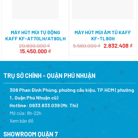
MÁY HÚT MÙI TỰ ĐỘNG
MÁY HÚT MÙI ÂM TỦ KAFF
KAFF KF-AT70LH/AT90LH
KF-TL90H
Giá
Gi
20.600.000
₫
5.580.000
₫
2.832.408
₫
Giá
Giá
gốc
hi
15.450.000
₫
gốc
hiện
là:
tạ
là:
tại
5.580.000 ₫.
là:
20.600.000 ₫.
là:
2.
15.450.000 ₫.
TRỤ SỞ CHÍNH - QUẬN PHÚ NHUẬN
308 Phan Đình Phùng, phường cầu kiệu, TP.HCM ( phường
1 , Quận Phú Nhuận cũ)
Hotline:
0933.833.039
(Mr. Thi)
Mở cửa: 8h-22h
Xem bản đồ
SHOWROOM QUẬN 7