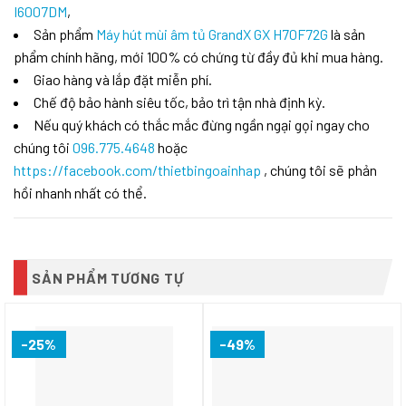
I6007DM
,
Sản phẩm
Máy hút mùi âm tủ GrandX GX H70F72G
là sản
phẩm chính hãng, mới 100% có chứng từ đầy đủ khi mua hàng.
Giao hàng và lắp đặt miễn phí.
Chế độ bảo hành siêu tốc, bảo trì tận nhà định kỳ.
Nếu quý khách có thắc mắc đừng ngần ngại gọi ngay cho
chúng tôi
096.775.4648
hoặc
https://facebook.com/thietbingoainhap
, chúng tôi sẽ phản
hồi nhanh nhất có thể.
SẢN PHẨM TƯƠNG TỰ
-25%
-49%