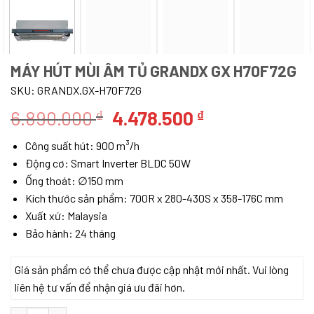
MÁY HÚT MÙI ÂM TỦ GRANDX GX H70F72G
SKU:
GRANDX.GX-H70F72G
Giá
Giá
6.890.000
4.478.500
₫
₫
gốc
hiện
Công suất hút: 900 m³/h
là:
tại
Động cơ: Smart Inverter BLDC 50W
6.890.000 ₫.
là:
Ống thoát: ∅150 mm
4.478.500 ₫.
Kích thước sản phẩm: 700R x 280-430S x 358-176C mm
Xuất xứ: Malaysia
Bảo hành: 24 tháng
Giá sản phẩm có thể chưa được cập nhật mới nhất. Vui lòng
liên hệ tư vấn để nhận giá ưu đãi hơn.