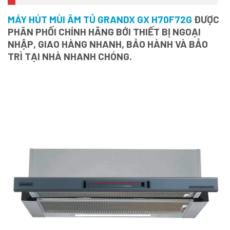
MÁY HÚT MÙI ÂM TỦ GRANDX GX H70F72G
ĐƯỢC
PHÂN PHỐI CHÍNH HÃNG BỚI THIẾT BỊ NGOẠI
NHẬP, GIAO HÀNG NHANH, BẢO HÀNH VÀ BẢO
TRÌ TẠI NHÀ NHANH CHÓNG.