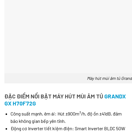
Máy hút mùi âm tủ Gran
ĐẶC ĐIỂM NỔI BẬT MÁY HÚT MÙI ÂM TỦ
GRANDX
GX H70F72G
Công suất mạnh, êm ái: Hút ±900m³/h, độ ồn ±41dB, đảm
bảo không gian bếp yên tĩnh.
Động cơ Inverter tiết kiệm điện: Smart Inverter BLDC 50W