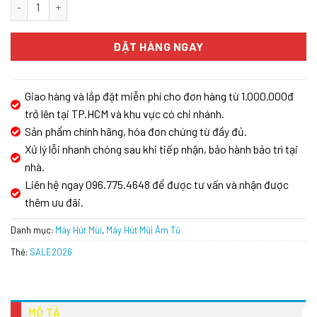
Máy hút mùi âm tủ GrandX GX H70F72G số lượng
ĐẶT HÀNG NGAY
Giao hàng và lắp đặt miễn phí cho đơn hàng từ 1.000.000đ
trở lên tại TP.HCM và khu vực có chi nhánh.
Sản phẩm chính hãng, hóa đơn chứng từ đầy đủ.
Xử lý lỗi nhanh chóng sau khi tiếp nhận, bảo hành bảo trì tại
nhà.
Liên hệ ngay 096.775.4648 để được tư vấn và nhận được
thêm ưu đãi.
Danh mục:
Máy Hút Mùi
,
Máy Hút Mùi Âm Tủ
Thẻ:
SALE2026
MÔ TẢ