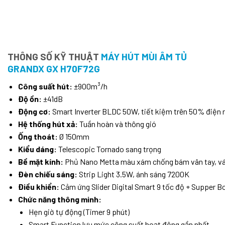
THÔNG SỐ KỸ THUẬT
MÁY HÚT MÙI ÂM TỦ
GRANDX GX H70F72G
Công suất hút:
±900m³/h
Độ ồn:
±41dB
Động cơ:
Smart Inverter BLDC 50W, tiết kiệm trên 50% điện 
Hệ thống hút xả:
Tuần hoàn và thông gió
Ống thoát:
Ø 150mm
Kiểu dáng:
Telescopic Tornado sang trọng
Bề mặt kính:
Phủ Nano Metta màu xám chống bám vân tay, vát
Đèn chiếu sáng:
Strip Light 3.5W, ánh sáng 7200K
Điều khiển:
Cảm ứng Slider Digital Smart 9 tốc độ + Supper B
Chức năng thông minh:
Hẹn giờ tự động (Timer 9 phút)
Smart Function lưu mức công suất hoạt động gần nhất