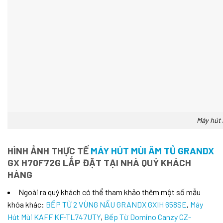
Máy hút
HÌNH ẢNH THỰC TẾ
MÁY HÚT MÙI ÂM TỦ GRANDX
GX H70F72G LẮP ĐẶT TẠI NHÀ QUÝ KHÁCH
HÀNG
Ngoài ra quý khách có thể tham khảo thêm một số mẫu
khóa khác:
BẾP TỪ 2 VÙNG NẤU GRANDX GXIH 658SE
,
Máy
Hút Mùi KAFF KF-TL747UTY
,
Bếp Từ Domino Canzy CZ-