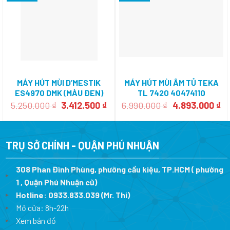
MÁY HÚT MÙI D’MESTIK
MÁY HÚT MÙI ÂM TỦ TEKA
ES4970 DMK (MÀU ĐEN)
TL 7420 40474110
Giá
Giá
Giá
Gi
5.250.000
₫
3.412.500
₫
6.990.000
₫
4.893.000
₫
gốc
hiện
gốc
hi
là:
tại
là:
tạ
5.250.000 ₫.
là:
6.990.000 ₫.
là:
3.412.500 ₫.
4.
TRỤ SỞ CHÍNH - QUẬN PHÚ NHUẬN
308 Phan Đình Phùng, phường cầu kiệu, TP.HCM ( phường
1 , Quận Phú Nhuận cũ)
Hotline:
0933.833.039
(Mr. Thi)
Mở cửa: 8h-22h
Xem bản đồ