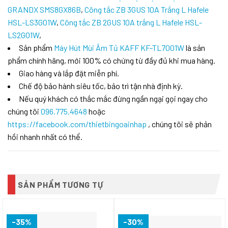
GRANDX SMS8GX86B
,
Công tắc ZB 3GUS 10A Trắng L Hafele
HSL-LS3G01W
,
Công tắc ZB 2GUS 10A trắng L Hafele HSL-
LS2G01W
,
Sản phẩm
Máy Hút Mùi Âm Tủ KAFF KF-TL7001W
là sản
phẩm chính hãng, mới 100% có chứng từ đầy đủ khi mua hàng.
Giao hàng và lắp đặt miễn phí.
Chế độ bảo hành siêu tốc, bảo trì tận nhà định kỳ.
Nếu quý khách có thắc mắc đừng ngần ngại gọi ngay cho
chúng tôi
096.775.4648
hoặc
https://facebook.com/thietbingoainhap
, chúng tôi sẽ phản
hồi nhanh nhất có thể.
SẢN PHẨM TƯƠNG TỰ
-35%
-30%