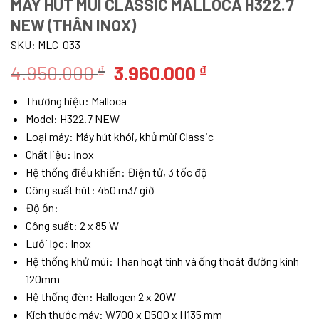
MÁY HÚT MÙI CLASSIC MALLOCA H322.7
NEW (THÂN INOX)
SKU:
MLC-033
Giá
Giá
4.950.000
3.960.000
₫
₫
gốc
hiện
Thương hiệu: Malloca
là:
tại
Model: H322.7 NEW
4.950.000 ₫.
là:
Loại máy: Máy hút khói, khử mùi Classic
3.960.000 ₫.
Chất liệu: Inox
Hệ thống điều khiển: Điện tử, 3 tốc độ
Công suất hút: 450 m3/ giờ
Độ ồn:
Công suất: 2 x 85 W
Lưới lọc: Inox
Hệ thống khử mùi: Than hoạt tính và ống thoát đường kính
120mm
Hệ thống đèn: Hallogen 2 x 20W
Kích thước máy: W700 x D500 x H135 mm