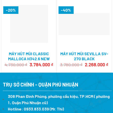
-20%
-40%
MÁY HÚT MÙI CLASSIC
MÁY HÚT MÙI SEVILLA SV-
MALLOCA H342.6 NEW
270 BLACK
(INOX, KÍNH ĐEN)
Giá
Giá
Giá
Gi
4.730.000
₫
3.784.000
₫
3.780.000
₫
2.268.000
₫
gốc
hiện
gốc
hi
là:
tại
là:
tạ
4.730.000 ₫.
là:
3.780.000 ₫.
là:
3.784.000 ₫.
2.
TRỤ SỞ CHÍNH - QUẬN PHÚ NHUẬN
308 Phan Đình Phùng, phường cầu kiệu, TP.HCM ( phường
1 , Quận Phú Nhuận cũ)
Hotline:
0933.833.039
(Mr. Thi)