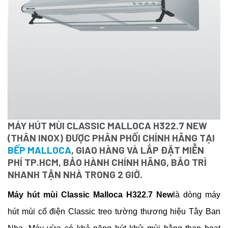
MÁY HÚT MÙI CLASSIC MALLOCA H322.7 NEW
(THÂN INOX) ĐƯỢC PHÂN PHỐI CHÍNH HÃNG TẠI
BẾP MALLOCA
, GIAO HÀNG VÀ LẮP ĐẶT MIỄN
PHÍ TP.HCM, BẢO HÀNH CHÍNH HÃNG, BẢO TRÌ
NHANH TẬN NHÀ TRONG 2 GIỜ.
Máy hút mùi Classic Malloca H322.7 New
là dòng máy
hút mùi cổ điện Classic treo tường thương hiệu Tây Ban