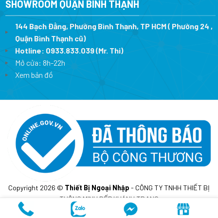
SHOWROOM QUẬN BÌNH THẠNH
144 Bạch Đằng, Phường Bình Thạnh, TP HCM ( Phường 24 ,
Quận Bình Thạnh cũ)
Hotline:
0933.833.039
(Mr. Thi)
Mở cửa: 8h-22h
Xem bản đồ
Copyright 2026 ©
Thiết Bị Ngoại Nhập
- CÔNG TY TNHH THIẾT BỊ
THÔNG MINH BẾP KHÁNH TRANG
MST: 0317675241- Cấp lần đầu ngày 10/02/2023 tại sở KH&DT