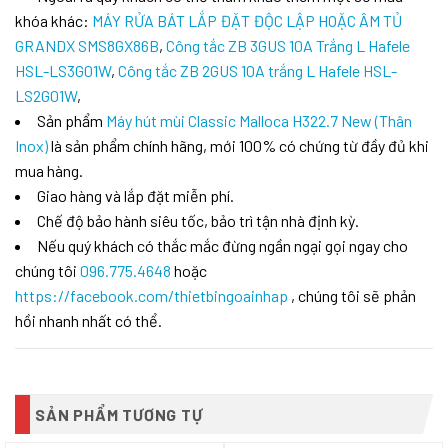
khóa khác:
MÁY RỬA BÁT LẮP ĐẶT ĐỘC LẬP HOẶC ÂM TỦ
GRANDX SMS8GX86B
,
Công tắc ZB 3GUS 10A Trắng L Hafele
HSL-LS3G01W
,
Công tắc ZB 2GUS 10A trắng L Hafele HSL-
LS2G01W
,
Sản phẩm
Máy hút mùi Classic Malloca H322.7 New (Thân
Inox)
là sản phẩm chính hãng, mới 100% có chứng từ đầy đủ khi
mua hàng.
Giao hàng và lắp đặt miễn phí.
Chế độ bảo hành siêu tốc, bảo trì tận nhà định kỳ.
Nếu quý khách có thắc mắc đừng ngần ngại gọi ngay cho
chúng tôi
096.775.4648
hoặc
https://facebook.com/thietbingoainhap
, chúng tôi sẽ phản
hồi nhanh nhất có thể.
SẢN PHẨM TƯƠNG TỰ