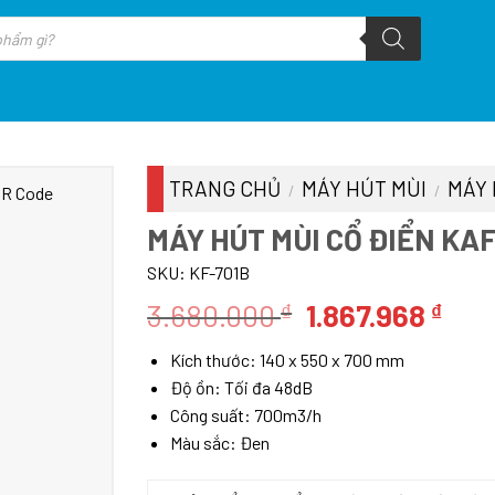
TRANG CHỦ
MÁY HÚT MÙI
MÁY 
/
/
MÁY HÚT MÙI CỔ ĐIỂN KAF
SKU:
KF-701B
Giá
Giá
3.680.000
1.867.968
₫
₫
gốc
hiệ
Kích thước: 140 x 550 x 700 mm
là:
tại
Độ ồn: Tối đa 48dB
3.680.000 ₫.
là:
Công suất: 700m3/h
1.86
Màu sắc: Đen