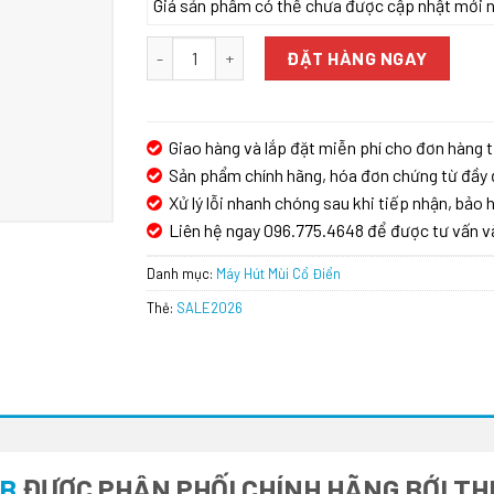
Giá sản phẩm có thể chưa được cập nhật mới nhấ
Máy Hút Mùi Cổ Điển KAFF KF-701B số lượng
ĐẶT HÀNG NGAY
Giao hàng và lắp đặt miễn phí cho đơn hàng t
Sản phẩm chính hãng, hóa đơn chứng từ đầy 
Xử lý lỗi nhanh chóng sau khi tiếp nhận, bảo h
Liên hệ ngay 096.775.4648 để được tư vấn v
Danh mục:
Máy Hút Mùi Cổ Điển
Thẻ:
SALE2026
1B
ĐƯỢC PHÂN PHỐI CHÍNH HÃNG BỚI THI