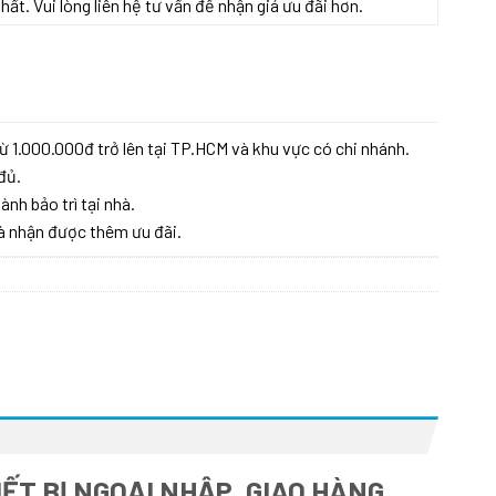
t. Vui lòng liên hệ tư vấn để nhận giá ưu đãi hơn.
ừ 1.000.000đ trở lên tại TP.HCM và khu vực có chi nhánh.
đủ.
ành bảo trì tại nhà.
à nhận được thêm ưu đãi.
ẾT BỊ NGOẠI NHẬP, GIAO HÀNG