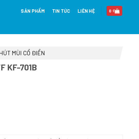
SẢN PHẨM
TIN TỨC
LIÊN HỆ
0
₫
HÚT MÙI CỔ ĐIỂN
F KF-701B
n
7.968 ₫.