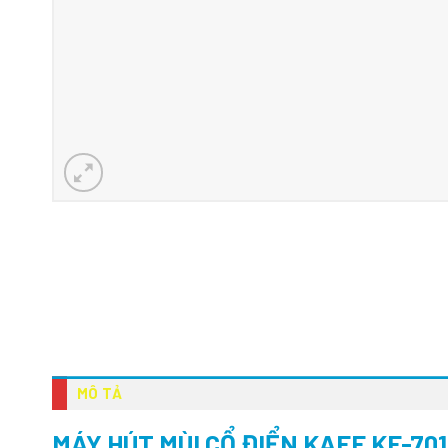
MÔ TẢ
MÁY HÚT MÙI CỔ ĐIỂN KAFF KF-70