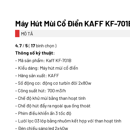
Máy Hút Mùi Cổ Điển KAFF KF-701
MÔ TẢ
4.7
/
5
(
17
bình chọn
)
Thông số kỷ thuật:
– Mã sản phẩm: Kaff KF-701B
– Kiểu dáng: Máy hút mùi cổ điển
– Hãng sản xuất: KAFF
– Số động cơ: động cơ turbin đôi 2x80w
– Công suất hút: 700 m3/h
– Chế độ khử mùi bằng than hoạt tính
– Chế độ hút đẩy ra ngoài qua ống thoát
– Phím điều khiển ấn 3 tốc độ
– Lưới lọc 03 lớp bằng nhuôm kết hợp với than hoạt tính
– Đèn chiếu sáng led 2x40w