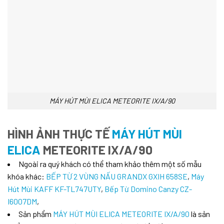
MÁY HÚT MÙI ELICA METEORITE IX/A/90
HÌNH ẢNH THỰC TẾ
MÁY HÚT MÙI
ELICA
METEORITE IX/A/90
Ngoài ra quý khách có thể tham khảo thêm một số mẫu
khóa khác:
BẾP TỪ 2 VÙNG NẤU GRANDX GXIH 658SE
,
Máy
Hút Mùi KAFF KF-TL747UTY
,
Bếp Từ Domino Canzy CZ-
I6007DM
,
Sản phẩm
MÁY HÚT MÙI ELICA METEORITE IX/A/90
là sản