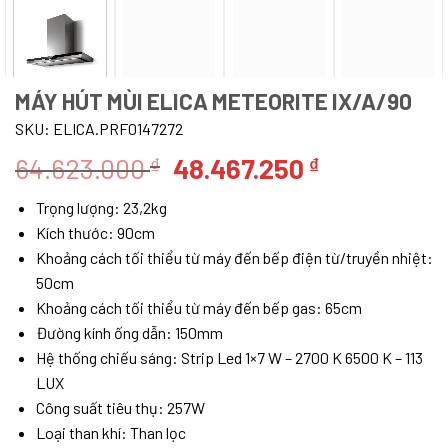
MÁY HÚT MÙI ELICA METEORITE IX/A/90
SKU:
ELICA.PRF0147272
Giá
Giá
64.623.000
48.467.250
₫
₫
gốc
hiện
Trọng lượng: 23,2kg
là:
tại
Kích thước: 90cm
64.623.000 ₫.
là:
Khoảng cách tối thiểu từ máy đến bếp điện từ/truyền nhiệt:
48.467.250
50cm
Khoảng cách tối thiểu từ máy đến bếp gas: 65cm
Đường kính ống dẫn: 150mm
Hệ thống chiếu sáng: Strip Led 1×7 W – 2700 K 6500 K – 113
LUX
Công suất tiêu thụ: 257W
Loại than khí: Than lọc