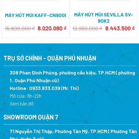
MÁY HÚT MÙI SEVILLA SV-
MÁY HÚT MÙI KAFF-CN900I
90K2
Giá
Giá
Giá
G
15.800.000
₫
8.020.080
₫
12.990.000
₫
8.443.500
₫
gốc
hiện
gốc
h
là:
tại
là:
tạ
15.800.000 ₫.
là:
12.990.000 ₫.
là
8.020.080 ₫.
8
TRỤ SỞ CHÍNH - QUẬN PHÚ NHUẬN
308 Phan Đình Phùng, phường cầu kiệu, TP.HCM ( phường
1 , Quận Phú Nhuận cũ)
Hotline:
0933.833.039
(Mr. Thi)
Mở cửa: 8h-22h
Xem bản đồ
SHOWROOM QUẬN 7
71 Nguyễn Thị Thập, Phường Tân Mỹ, TP.HCM ( Phường Tân
Phú, Quận 7 cũ)