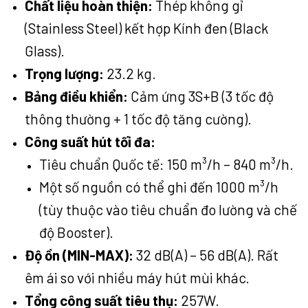
Chất liệu hoàn thiện:
Thép không gỉ
(Stainless Steel) kết hợp Kính đen (Black
Glass).
Trọng lượng:
23.2 kg.
Bảng điều khiển:
Cảm ứng 3S+B (3 tốc độ
thông thường + 1 tốc độ tăng cường).
Công suất hút tối đa:
Tiêu chuẩn Quốc tế: 150 m³/h – 840 m³/h.
Một số nguồn có thể ghi đến 1000 m³/h
(tùy thuộc vào tiêu chuẩn đo lường và chế
độ Booster).
Độ ồn (MIN-MAX):
32 dB(A) – 56 dB(A). Rất
êm ái so với nhiều máy hút mùi khác.
Tổng công suất tiêu thụ:
257W.