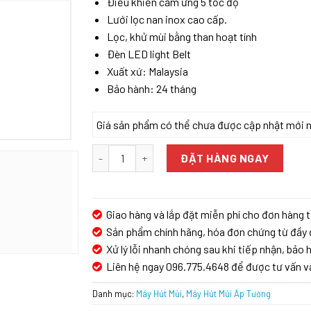
Điều khiển cảm ứng 5 tốc độ
Lưới lọc nan inox cao cấp.
Lọc, khử mùi bằng than hoạt tính
Đèn LED light Belt
Xuất xứ: Malaysia
Bảo hành: 24 tháng
Giá sản phẩm có thể chưa được cập nhật mới nhấ
MÁY HÚT MÙI EUROSUN EH-90AF76 số lượng
ĐẶT HÀNG NGAY
Giao hàng và lắp đặt miễn phí cho đơn hàng t
Sản phẩm chính hãng, hóa đơn chứng từ đầy 
Xử lý lỗi nhanh chóng sau khi tiếp nhận, bảo h
Liên hệ ngay 096.775.4648 để được tư vấn v
Danh mục:
Máy Hút Mùi
,
Máy Hút Mùi Áp Tường