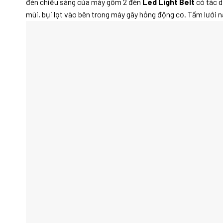
đèn chiếu sáng của máy gồm 2 đèn
Led Light Belt
có tác d
mùi, bụi lọt vào bên trong máy gây hỏng động cơ. Tấm lưới n