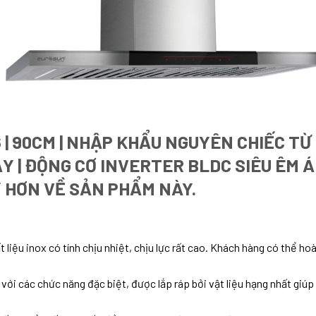
| 90CM | NHẬP KHẨU NGUYÊN CHIẾC TỪ
ẠY | ĐỘNG CƠ INVERTER BLDC SIÊU ÊM Á
Ỹ HƠN VỀ SẢN PHẨM NÀY.
 liệu inox có tính chịu nhiệt, chịu lực rất cao. Khách hàng có thể 
, với các chức năng đặc biệt, được lắp ráp bởi vật liệu hạng nhất giú