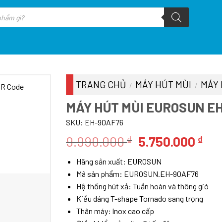
TRANG CHỦ
MÁY HÚT MÙI
MÁY 
/
/
MÁY HÚT MÙI EUROSUN E
SKU:
EH-90AF76
Giá
Giá
9.990.000
5.750.000
₫
₫
gốc
hiệ
Hãng sản xuất: EUROSUN
là:
tại
Mã sản phẩm: EUROSUN.EH-90AF76
9.990.000 ₫.
là:
Hệ thống hút xả: Tuần hoàn và thông gió
5.7
Kiểu dáng T-shape Tornado sang trọng
Thân máy: lnox cao cấp