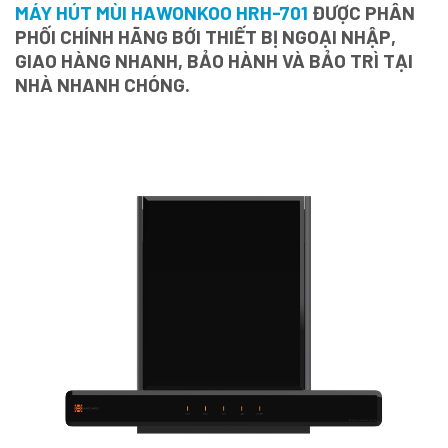
MÁY HÚT MÙI HAWONKOO HRH-701
ĐƯỢC PHÂN
PHỐI CHÍNH HÃNG BỚI THIẾT BỊ NGOẠI NHẬP,
GIAO HÀNG NHANH, BẢO HÀNH VÀ BẢO TRÌ TẠI
NHÀ NHANH CHÓNG.