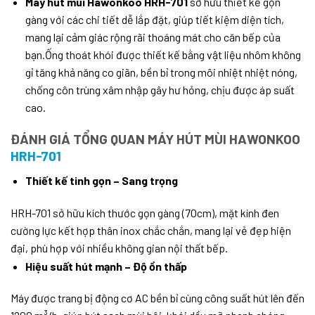
Máy hút mùi Hawonkoo HRH-701
sở hữu thiết kế gọn
gàng với các chi tiết dễ lắp đặt, giúp tiết kiệm diện tích,
mang lại cảm giác rộng rãi thoáng mát cho căn bếp của
bạn.Ống thoát khói được thiết kế bằng vật liệu nhôm không
gỉ tăng khả năng co giãn, bền bỉ trong môi nhiệt nhiệt nóng,
chống côn trùng xâm nhập gây hư hỏng, chịu được áp suất
cao.
ĐÁNH GIÁ TỔNG QUAN MÁY HÚT MÙI HAWONKOO
HRH-701
Thiết kế tinh gọn – Sang trọng
HRH-701 sở hữu kích thước gọn gàng (70cm), mặt kính đen
cường lực kết hợp thân inox chắc chắn, mang lại vẻ đẹp hiện
đại, phù hợp với nhiều không gian nội thất bếp.
Hiệu suất hút mạnh – Độ ồn thấp
Máy được trang bị động cơ AC bền bỉ cùng công suất hút lên đến