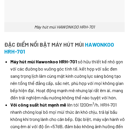
Máy hút mùi HAWONKOO HRH-701
ĐẶC ĐIỂM NỔI BẬT
MÁY HÚT MÙI
HAWONKOO
HRH-701
Máy hút mùi Hawonkoo HRH-701
sở hữu thiết kế nhỏ gọn
với các đường bo vuông góc tinh tế, kết hợp với sắc đen
sang trọng lịch lãm cùng mặt kính cường lực sáng bóng tạo
nên tổng thể đẳng cấp, sắc nét, phù hợp với mọi không gian
bếp hiện đại. Hoạt động mạnh mẽ nhưng lại rất êm ái, mang
đến trải nghiệm nấu nướng không thể nào tuyệt vời hơn.
Với công suất hút mạnh mẽ
lên tới 1200m³/h, HRH-701
nhanh chóng loại bỏ mọi mùi thức ăn khó chịu, trả lại bầu
không khí trong lành cho căn bếp. Đặc biệt, máy vận hành vô
cùng êm ái với độ ồn <57dB, đảm bảo không ảnh hưởng đến