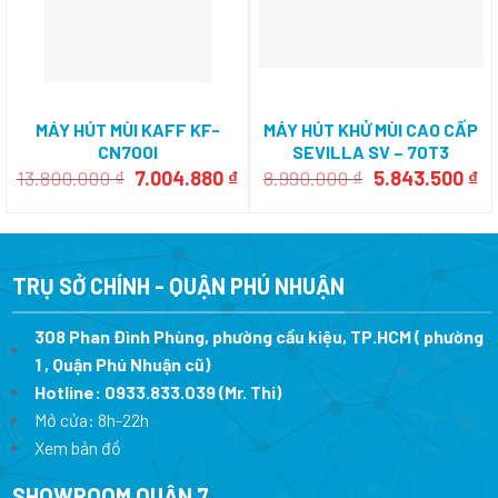
MÁY HÚT MÙI KAFF KF-
MÁY HÚT KHỬ MÙI CAO CẤP
CN700I
SEVILLA SV – 70T3
Giá
Giá
Giá
Gi
13.800.000
₫
7.004.880
₫
8.990.000
₫
5.843.500
₫
gốc
hiện
gốc
hi
là:
tại
là:
tạ
13.800.000 ₫.
là:
8.990.000 ₫.
là:
7.004.880 ₫.
5.
TRỤ SỞ CHÍNH - QUẬN PHÚ NHUẬN
308 Phan Đình Phùng, phường cầu kiệu, TP.HCM ( phường
1 , Quận Phú Nhuận cũ)
Hotline:
0933.833.039
(Mr. Thi)
Mở cửa: 8h-22h
Xem bản đồ
SHOWROOM QUẬN 7