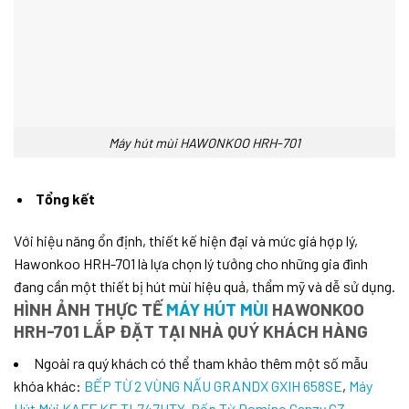
Máy hút mùi HAWONKOO HRH-701
Tổng kết
Với hiệu năng ổn định, thiết kế hiện đại và mức giá hợp lý,
Hawonkoo HRH-701 là lựa chọn lý tưởng cho những gia đình
đang cần một thiết bị hút mùi hiệu quả, thẩm mỹ và dễ sử dụng.
HÌNH ẢNH THỰC TẾ
MÁY HÚT MÙI
HAWONKOO
HRH-701
LẮP ĐẶT TẠI NHÀ QUÝ KHÁCH HÀNG
Ngoài ra quý khách có thể tham khảo thêm một số mẫu
khóa khác:
BẾP TỪ 2 VÙNG NẤU GRANDX GXIH 658SE
,
Máy
Hút Mùi KAFF KF-TL747UTY
,
Bếp Từ Domino Canzy CZ-