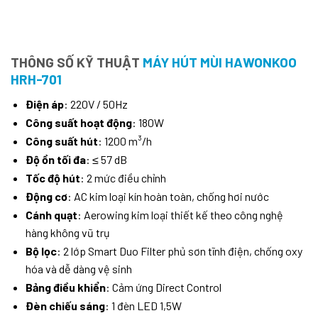
THÔNG SỐ KỸ THUẬT
MÁY HÚT MÙI HAWONKOO
HRH-701
Điện áp
:
220V / 50Hz
Công suất hoạt động
:
180W
Công suất hút
:
1200 m³/h
Độ ồn tối đa
:
≤ 57 dB
Tốc độ hút
:
2 mức điều chỉnh
Động cơ
:
AC kim loại kín hoàn toàn, chống hơi nước
Cánh quạt
:
Aerowing kim loại thiết kế theo công nghệ
hàng không vũ trụ
Bộ lọc
:
2 lớp Smart Duo Filter phủ sơn tĩnh điện, chống oxy
hóa và dễ dàng vệ sinh
Bảng điều khiển
:
Cảm ứng Direct Control
Đèn chiếu sáng
:
1 đèn LED 1,5W