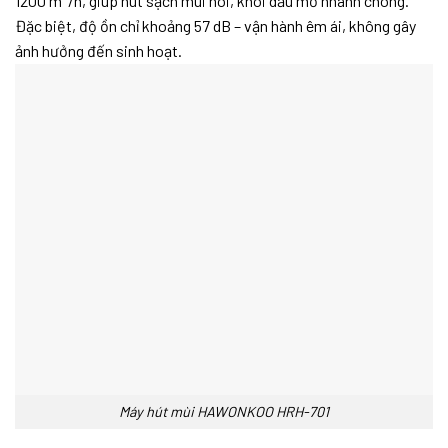
1200 m³/h, giúp hút sạch mùi hôi, khói dầu mỡ nhanh chóng.
Đặc biệt, độ ồn chỉ khoảng 57 dB – vận hành êm ái, không gây
ảnh hưởng đến sinh hoạt.
Máy hút mùi HAWONKOO HRH-701