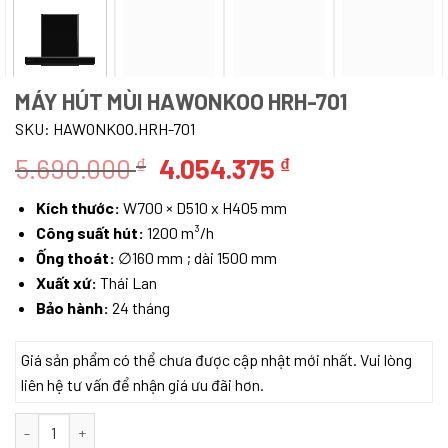
MÁY HÚT MÙI HAWONKOO HRH-701
SKU:
HAWONKOO.HRH-701
Giá
Giá
5.690.000
4.054.375
₫
₫
gốc
hiện
Kích thước:
W700 × D510 x H405 mm
là:
tại
Công suất hút:
1200 m³/h
5.690.000 ₫.
là:
Ống thoát:
∅160 mm ; dài 1500 mm
4.054.375 ₫.
Xuất xứ:
Thái Lan
Bảo hành:
24 tháng
Giá sản phẩm có thể chưa được cập nhật mới nhất. Vui lòng
liên hệ tư vấn để nhận giá ưu đãi hơn.
Máy hút mùi HAWONKOO HRH-701 số lượng