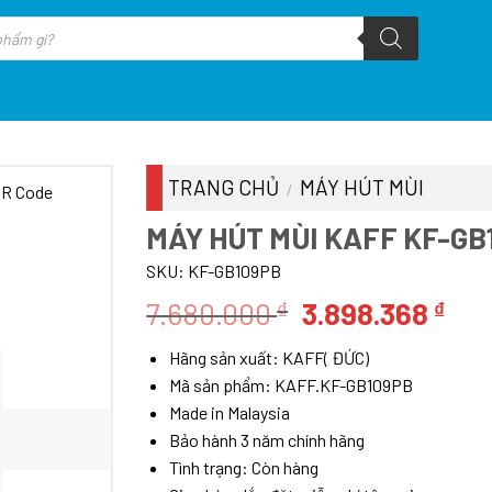
TRANG CHỦ
MÁY HÚT MÙI
/
MÁY HÚT MÙI KAFF KF-GB
SKU:
KF-GB109PB
Giá
Giá
7.680.000
3.898.368
₫
₫
gốc
hiệ
Hãng sản xuất: KAFF( ĐỨC)
là:
tại
Mã sản phẩm: KAFF.KF-GB109PB
7.680.000 ₫.
là:
Made in Malaysia
3.8
Bảo hành 3 năm chính hãng
Tình trạng: Còn hàng