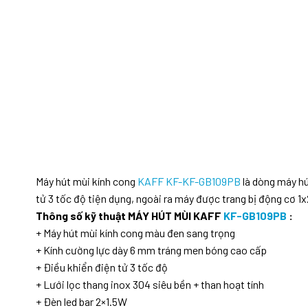
Máy hút mùi kính cong
KAFF KF-KF-GB109PB
là dòng máy hú
tử 3 tốc độ tiện dụng, ngoài ra máy được trang bị động cơ 
Thông số kỹ thuật MÁY HÚT MÙI KAFF
KF-GB109PB
:
+ Máy hút mùi kính cong màu đen sang trọng
+ Kính cường lực dày 6 mm tráng men bóng cao cấp
+ Điều khiển điện tử 3 tốc độ
+ Lưới lọc thang inox 304 siêu bền + than hoạt tính
+ Đèn led bar 2×1.5W