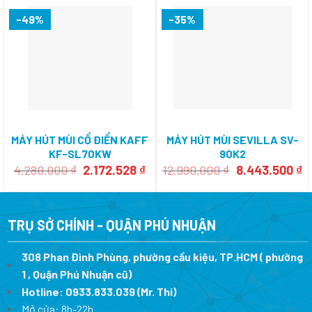
-49%
-35%
MÁY HÚT MÙI CỔ ĐIỂN KAFF
MÁY HÚT MÙI SEVILLA SV-
KF-SL70KW
90K2
Giá
Giá
Giá
G
4.280.000
₫
2.172.528
₫
12.990.000
₫
8.443.500
₫
gốc
hiện
gốc
h
là:
tại
là:
tạ
4.280.000 ₫.
là:
12.990.000 ₫.
là
2.172.528 ₫.
8
TRỤ SỞ CHÍNH - QUẬN PHÚ NHUẬN
308 Phan Đình Phùng, phường cầu kiệu, TP.HCM ( phường
1 , Quận Phú Nhuận cũ)
Hotline:
0933.833.039
(Mr. Thi)
Mở cửa: 8h-22h