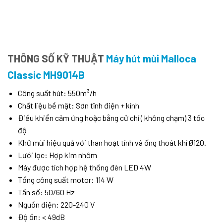
THÔNG SỐ KỸ THUẬT
Máy hút mùi Malloca
Classic MH9014B
Công suất hút: 550m³/h
Chất liệu bề mặt: Sơn tĩnh điện + kính
Điều khiển cảm ứng hoặc bằng cử chỉ ( không chạm) 3 tốc
độ
Khử mùi hiệu quả với than hoạt tính và ống thoát khí Ø120.
Lưới lọc: Hợp kim nhôm
Máy được tích hợp hệ thống đèn LED 4W
Tổng công suất motor: 114 W
Tần số: 50/60 Hz
Nguồn điện: 220-240 V
Độ ồn: < 49dB