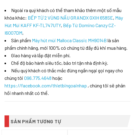
Ngoài ra quý khách có thể tham khảo thêm một số mẫu
khóa khác:
BẾP TỪ 2 VÙNG NẤU GRANDX GXIH 658SE
,
Máy
Hút Mùi KAFF KF-TL747UTY
,
Bếp Từ Domino Canzy CZ-
I6007DM
,
Sản phẩm
Máy hút mùi Malloca Classic MH9014B
là sản
phẩm chính hãng, mới 100% có chứng từ đầy đủ khi mua hàng.
Giao hàng và lắp đặt miễn phí.
Chế độ bảo hành siêu tốc, bảo trì tận nhà định kỳ.
Nếu quý khách có thắc mắc đừng ngần ngại gọi ngay cho
chúng tôi
096.775.4648
hoặc
https://facebook.com/thietbingoainhap
, chúng tôi sẽ phản
hồi nhanh nhất có thể.
SẢN PHẨM TƯƠNG TỰ