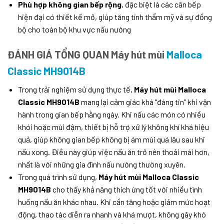
Phù hợp không gian bếp rộng
, đặc biệt là các căn bếp
hiện đại có thiết kế mở, giúp tăng tính thẩm mỹ và sự đồng
bộ cho toàn bộ khu vực nấu nướng
ĐÁNH GIÁ TỔNG QUAN Máy hút mùi
Malloca
Classic MH9014B
Trong trải nghiệm sử dụng thực tế,
Máy hút mùi Malloca
Classic MH9014B
mang lại cảm giác khá “đáng tin” khi vận
hành trong gian bếp hằng ngày. Khi nấu các món có nhiều
khói hoặc mùi đậm, thiết bị hỗ trợ xử lý không khí khá hiệu
quả, giúp không gian bếp không bị ám mùi quá lâu sau khi
nấu xong. Điều này giúp việc nấu ăn trở nên thoải mái hơn,
nhất là với những gia đình nấu nướng thường xuyên.
Trong quá trình sử dụng,
Máy hút mùi Malloca Classic
MH9014B
cho thấy khả năng thích ứng tốt với nhiều tình
huống nấu ăn khác nhau. Khi cần tăng hoặc giảm mức hoạt
động, thao tác diễn ra nhanh và khá mượt, không gây khó