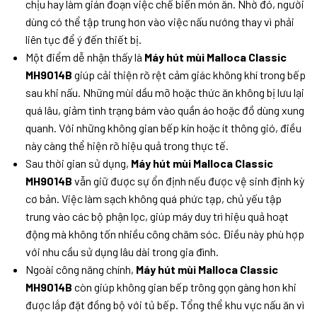
chịu hay làm gián đoạn việc chế biến món ăn. Nhờ đó, người
dùng có thể tập trung hơn vào việc nấu nướng thay vì phải
liên tục để ý đến thiết bị.
Một điểm dễ nhận thấy là
Máy hút mùi Malloca Classic
MH9014B
giúp cải thiện rõ rệt cảm giác không khí trong bếp
sau khi nấu. Những mùi dầu mỡ hoặc thức ăn không bị lưu lại
quá lâu, giảm tình trạng bám vào quần áo hoặc đồ dùng xung
quanh. Với những không gian bếp kín hoặc ít thông gió, điều
này càng thể hiện rõ hiệu quả trong thực tế.
Sau thời gian sử dụng,
Máy hút mùi Malloca Classic
MH9014B
vẫn giữ được sự ổn định nếu được vệ sinh định kỳ
cơ bản. Việc làm sạch không quá phức tạp, chủ yếu tập
trung vào các bộ phận lọc, giúp máy duy trì hiệu quả hoạt
động mà không tốn nhiều công chăm sóc. Điều này phù hợp
với nhu cầu sử dụng lâu dài trong gia đình.
Ngoài công năng chính,
Máy hút mùi Malloca Classic
MH9014B
còn giúp không gian bếp trông gọn gàng hơn khi
được lắp đặt đồng bộ với tủ bếp. Tổng thể khu vực nấu ăn vì