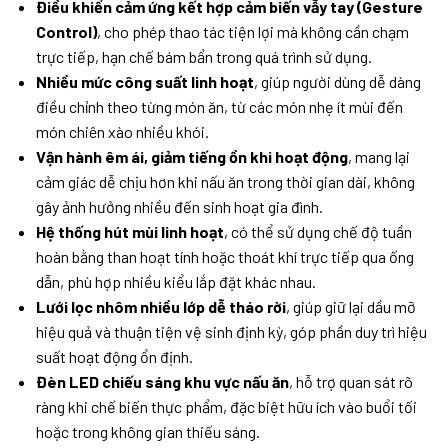
Điều khiển cảm ứng kết hợp cảm biến vẫy tay (Gesture
Control)
, cho phép thao tác tiện lợi mà không cần chạm
trực tiếp, hạn chế bám bẩn trong quá trình sử dụng.
Nhiều mức công suất linh hoạt
, giúp người dùng dễ dàng
điều chỉnh theo từng món ăn, từ các món nhẹ ít mùi đến
món chiên xào nhiều khói.
Vận hành êm ái, giảm tiếng ồn khi hoạt động
, mang lại
cảm giác dễ chịu hơn khi nấu ăn trong thời gian dài, không
gây ảnh hưởng nhiều đến sinh hoạt gia đình.
Hệ thống hút mùi linh hoạt
, có thể sử dụng chế độ tuần
hoàn bằng than hoạt tính hoặc thoát khí trực tiếp qua ống
dẫn, phù hợp nhiều kiểu lắp đặt khác nhau.
Lưới lọc nhôm nhiều lớp dễ tháo rời
, giúp giữ lại dầu mỡ
hiệu quả và thuận tiện vệ sinh định kỳ, góp phần duy trì hiệu
suất hoạt động ổn định.
Đèn LED chiếu sáng khu vực nấu ăn
, hỗ trợ quan sát rõ
ràng khi chế biến thực phẩm, đặc biệt hữu ích vào buổi tối
hoặc trong không gian thiếu sáng.