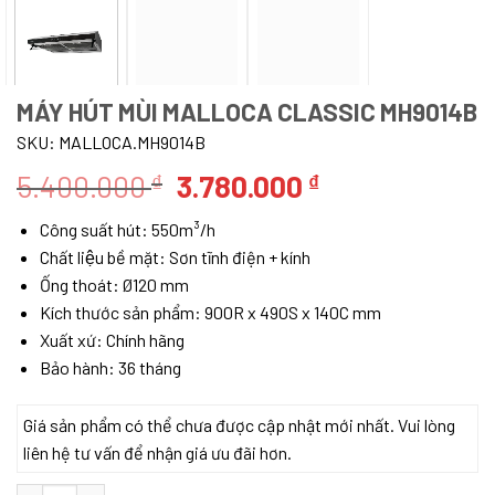
MÁY HÚT MÙI MALLOCA CLASSIC MH9014B
SKU:
MALLOCA.MH9014B
Giá
Giá
5.400.000
3.780.000
₫
₫
gốc
hiện
Công suất hút: 550m³/h
là:
tại
Chất liệu bề mặt: Sơn tĩnh điện + kính
5.400.000 ₫.
là:
Ống thoát: Ø120 mm
3.780.000 ₫.
Kích thước sản phẩm: 900R x 490S x 140C mm
Xuất xứ: Chính hãng
Bảo hành: 36 tháng
Giá sản phẩm có thể chưa được cập nhật mới nhất. Vui lòng
liên hệ tư vấn để nhận giá ưu đãi hơn.