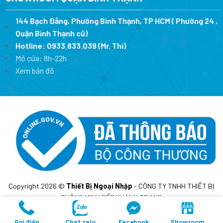
144 Bạch Đằng, Phường Bình Thạnh, TP HCM ( Phường 24 ,
Quận Bình Thạnh cũ)
Hotline:
0933.833.039
(Mr. Thi)
Mở cửa: 8h-22h
Xem bản đồ
Copyright 2026 ©
Thiết Bị Ngoại Nhập
- CÔNG TY TNHH THIẾT BỊ
THÔNG MINH BẾP KHÁNH TRANG
MST: 0317675241- Cấp lần đầu ngày 10/02/2023 tại sở KH&DT
TP.HCM
Gọi điện
Chat zalo
Facebook
Showroom