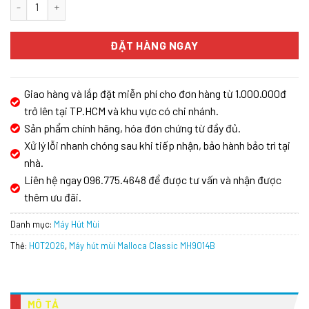
Máy hút mùi Malloca Classic MH9014B số lượng
ĐẶT HÀNG NGAY
Giao hàng và lắp đặt miễn phí cho đơn hàng từ 1.000.000đ
trở lên tại TP.HCM và khu vực có chi nhánh.
Sản phẩm chính hãng, hóa đơn chứng từ đầy đủ.
Xử lý lỗi nhanh chóng sau khi tiếp nhận, bảo hành bảo trì tại
nhà.
Liên hệ ngay 096.775.4648 để được tư vấn và nhận được
thêm ưu đãi.
Danh mục:
Máy Hút Mùi
Thẻ:
HOT2026
,
Máy hút mùi Malloca Classic MH9014B
MÔ TẢ