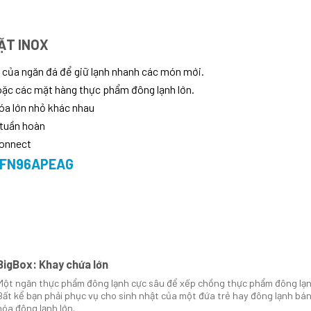
ẶT INOX
 của ngăn đá để giữ lạnh nhanh các món mới.
oặc các mặt hàng thực phẩm đông lạnh lớn.
hóa lớn nhỏ khác nhau
 tuần hoàn
Connect
KFN96APEAG
BigBox: Khay chứa lớn
Một ngăn thực phẩm đông lạnh cực sâu để xếp chồng thực phẩm đông lạnh
Bất kể bạn phải phục vụ cho sinh nhật của một đứa trẻ hay đông lạnh bán
hóa đông lạnh lớn.