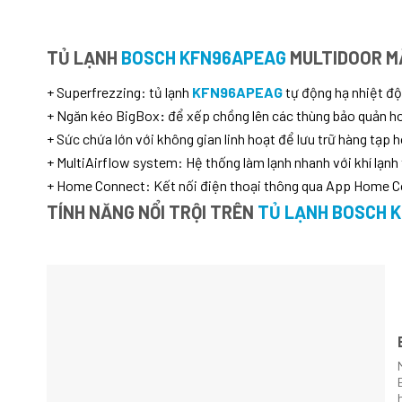
TỦ LẠNH
BOSCH KFN96APEAG
MULTIDOOR M
+ Superfrezzing: tủ lạnh
KFN96APEAG
tự động hạ nhiệt độ
+ Ngăn kéo BigBox
:
để xếp chồng lên các thùng bảo quản h
+ Sức chứa lớn với không gian linh hoạt để lưu trữ hàng tạp 
+ MultiAirflow system: Hệ thống làm lạnh nhanh với khí lạnh
+ Home Connect: Kết nối điện thoại thông qua App Home 
TÍNH NĂNG NỔI TRỘI TRÊN
TỦ LẠNH BOSCH 