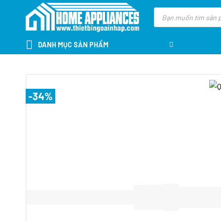
Skip
Tìm
kiếm
to
sản
content
phẩm
DANH MỤC SẢN PHẨM
-34%