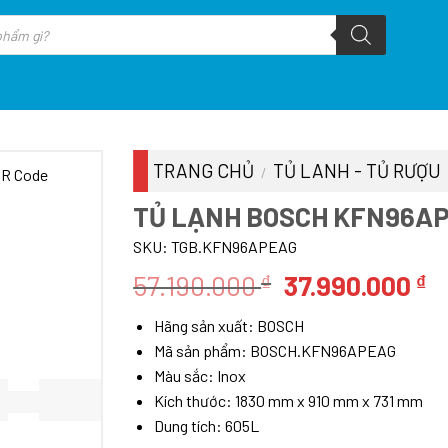
TRANG CHỦ
TỦ LANH - TỦ RƯỢU
/
TỦ LẠNH BOSCH KFN96A
SKU:
TGB.KFN96APEAG
Giá
G
57.190.000
37.990.000
₫
₫
gốc
h
Hãng sản xuất: BOSCH
là:
tạ
Mã sản phẩm: BOSCH.KFN96APEAG
57.190.000 ₫.
là
Màu sắc: Inox
3
Kích thước: 1830 mm x 910 mm x 731 mm
Dung tích: 605L