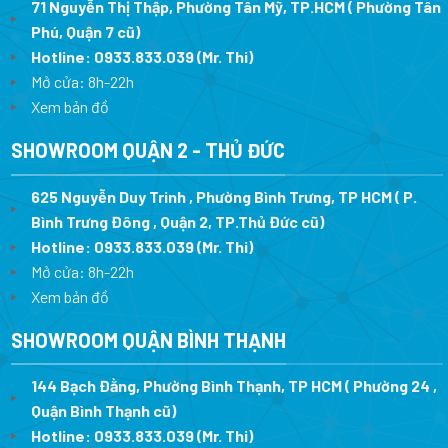
71 Nguyễn Thị Thập, Phường Tân Mỹ, TP.HCM ( Phường Tân
Phú, Quận 7 cũ)
Hotline:
0933.833.039
(Mr. Thi
)
Mở cửa: 8h-22h
Xem bản đồ
SHOWROOM QUẬN 2 - THỦ ĐỨC
625 Nguyễn Duy Trinh , Phường Bình Trưng, TP HCM ( P.
Bình Trưng Đông , Quận 2, TP.Thủ Đức cũ)
Hotline:
0933.833.039
(Mr. Thi)
Mở cửa: 8h-22h
Xem bản đồ
SHOWROOM QUẬN BÌNH THẠNH
144 Bạch Đằng, Phường Bình Thạnh, TP HCM ( Phường 24 ,
Quận Bình Thạnh cũ)
Hotline:
0933.833.039
(Mr. Thi)