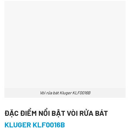
Vòi rửa bát Kluger KLF0016B
ĐẶC ĐIỂM NỔI BẬT
VÒI RỬA BÁT
KLUGER KLF0016B