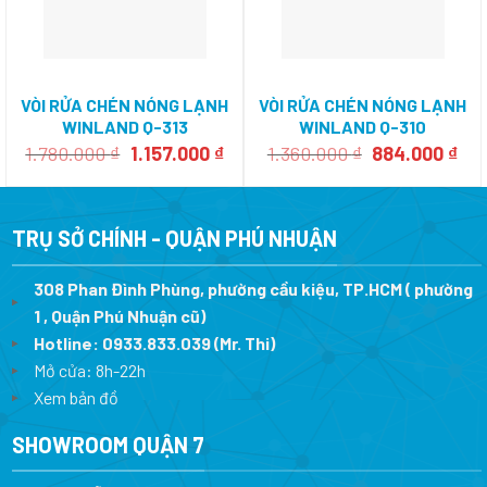
VÒI RỬA CHÉN NÓNG LẠNH
VÒI RỬA CHÉN NÓNG LẠNH
WINLAND Q-313
WINLAND Q-310
Giá
Giá
Giá
Giá
1.780.000
₫
1.157.000
₫
1.360.000
₫
884.000
₫
gốc
hiện
gốc
hiệ
là:
tại
là:
tại
1.780.000 ₫.
là:
1.360.000 ₫.
là:
1.157.000 ₫.
884
TRỤ SỞ CHÍNH - QUẬN PHÚ NHUẬN
308 Phan Đình Phùng, phường cầu kiệu, TP.HCM ( phường
1 , Quận Phú Nhuận cũ)
Hotline:
0933.833.039
(Mr. Thi)
Mở cửa: 8h-22h
Xem bản đồ
SHOWROOM QUẬN 7