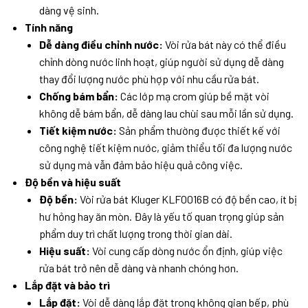
dàng vệ sinh.
Tính năng
Dễ dàng điều chỉnh nước:
Vòi rửa bát này có thể điều
chỉnh dòng nước linh hoạt, giúp người sử dụng dễ dàng
thay đổi lượng nước phù hợp với nhu cầu rửa bát.
Chống bám bẩn:
Các lớp mạ crom giúp bề mặt vòi
không dễ bám bẩn, dễ dàng lau chùi sau mỗi lần sử dụng.
Tiết kiệm nước:
Sản phẩm thường được thiết kế với
công nghệ tiết kiệm nước, giảm thiểu tối đa lượng nước
sử dụng mà vẫn đảm bảo hiệu quả công việc.
Độ bền và hiệu suất
Độ bền:
Vòi rửa bát Kluger KLF0016B có độ bền cao, ít bị
hư hỏng hay ăn mòn. Đây là yếu tố quan trọng giúp sản
phẩm duy trì chất lượng trong thời gian dài.
Hiệu suất:
Vòi cung cấp dòng nước ổn định, giúp việc
rửa bát trở nên dễ dàng và nhanh chóng hơn.
Lắp đặt và bảo trì
Lắp đặt:
Vòi dễ dàng lắp đặt trong không gian bếp, phù