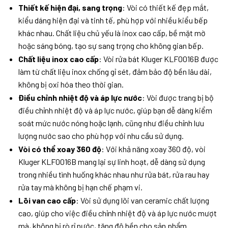
Thiết kế hiện đại, sang trọng
: Vòi có thiết kế đẹp mắt,
kiểu dáng hiện đại và tinh tế, phù hợp với nhiều kiểu bếp
khác nhau. Chất liệu chủ yếu là inox cao cấp, bề mặt mờ
hoặc sáng bóng, tạo sự sang trọng cho không gian bếp.
Chất liệu inox cao cấp
: Vòi rửa bát Kluger KLF0016B được
làm từ chất liệu inox chống gỉ sét, đảm bảo độ bền lâu dài,
không bị oxi hóa theo thời gian.
Điều chỉnh nhiệt độ và áp lực nước
: Vòi được trang bị bộ
điều chỉnh nhiệt độ và áp lực nước, giúp bạn dễ dàng kiểm
soát mức nước nóng hoặc lạnh, cũng như điều chỉnh lưu
lượng nước sao cho phù hợp với nhu cầu sử dụng.
Vòi có thể xoay 360 độ
: Với khả năng xoay 360 độ, vòi
Kluger KLF0016B mang lại sự linh hoạt, dễ dàng sử dụng
trong nhiều tình huống khác nhau như rửa bát, rửa rau hay
rửa tay mà không bị hạn chế phạm vi.
Lõi van cao cấp
: Vòi sử dụng lõi van ceramic chất lượng
cao, giúp cho việc điều chỉnh nhiệt độ và áp lực nước mượt
mà, không bị rò rỉ nước, tăng độ bền cho sản phẩm.