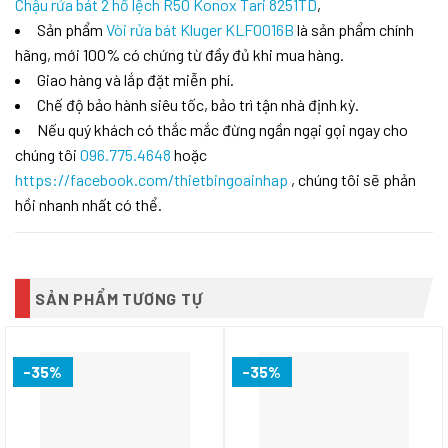
Chậu rửa bát 2 hố lệch R50 Konox Tari 8251TD
,
Sản phẩm
Vòi rửa bát Kluger KLF0016B
là sản phẩm chính
hãng, mới 100% có chứng từ đầy đủ khi mua hàng.
Giao hàng và lắp đặt miễn phí.
Chế độ bảo hành siêu tốc, bảo trì tận nhà định kỳ.
Nếu quý khách có thắc mắc đừng ngần ngại gọi ngay cho
chúng tôi
096.775.4648
hoặc
https://facebook.com/thietbingoainhap
, chúng tôi sẽ phản
hồi nhanh nhất có thể.
SẢN PHẨM TƯƠNG TỰ
-35%
-35%