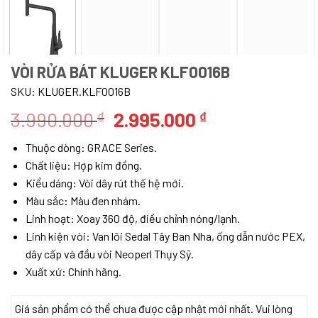
VÒI RỬA BÁT KLUGER KLF0016B
SKU:
KLUGER.KLF0016B
Giá
Giá
3.990.000
2.995.000
₫
₫
gốc
hiện
Thuộc dòng: GRACE Series.
là:
tại
Chất liệu: Hợp kim đồng.
3.990.000 ₫.
là:
Kiểu dáng: Vòi dây rút thế hệ mới.
2.995.000 ₫.
Màu sắc: Màu đen nhám.
Linh hoạt: Xoay 360 độ, điều chỉnh nóng/lạnh.
Linh kiện vòi: Van lõi Sedal Tây Ban Nha, ống dẫn nước PEX,
dây cấp và đầu vòi Neoperl Thụy Sỹ.
Xuất xứ: Chính hãng.
Giá sản phẩm có thể chưa được cập nhật mới nhất. Vui lòng