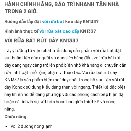
HÀNH CHÍNH HÃNG, BẢO TRÌ NHANH TẬN NHÀ
TRONG 2 GIỜ.
Hướng dẫn lắp đặt
vòi rửa bát
kéo dây KN1337
Hình ảnh thực tế
vòi rửa bát cao cấp
KN1337
VÒI RỬA BÁT RÚT DÂY KN1337
Lấy ý tưởng từ việc phát triển dòng sản phẩm vòi rửa bát đặt
sự thuận tiện của người sử dụng lên hàng đầu, vòi rửa bát rút
dây đang ngày càng trở lên phổ biến nhờ khả năng di chuyển cần
rửa linh hoạt, mở rộng phạm vi thao tác. Vòi rửa bát rút dây
KN1337
là sản phẩm hiếm hoi duy nhất trong bộ sưu tập vòi rút
dây Konox sử dụng kiểu dáng thân vòi ngang. Thiết kế đặc biệt
này khiến nó dễ dàng phù hợp với các phong cách bếp hiện đại
hoặc cá tính, là sự kết hợp hoàn hảo giữa thiết kế và công
năng.
Chức năng
Vòi 2 đường nóng lạnh