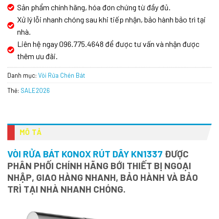
Sản phẩm chính hãng, hóa đơn chứng từ đầy đủ.
Xử lý lỗi nhanh chóng sau khi tiếp nhận, bảo hành bảo trì tại
nhà.
Liên hệ ngay 096.775.4648 để được tư vấn và nhận được
thêm ưu đãi.
Danh mục:
Vòi Rửa Chén Bát
Thẻ:
SALE2026
MÔ TẢ
VÒI RỬA BÁT KONOX RÚT DÂY KN1337
ĐƯỢC
PHÂN PHỐI CHÍNH HÃNG BỚI THIẾT BỊ NGOẠI
NHẬP, GIAO HÀNG NHANH, BẢO HÀNH VÀ BẢO
TRÌ TẠI NHÀ NHANH CHÓNG.