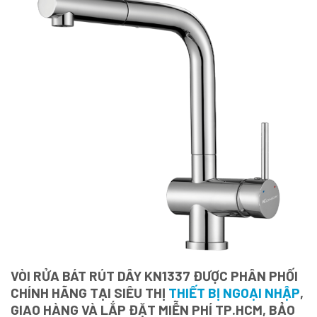
VÒI RỬA BÁT RÚT DÂY KN1337 ĐƯỢC PHÂN PHỐI
CHÍNH HÃNG TẠI SIÊU THỊ
THIẾT BỊ NGOẠI NHẬP
,
GIAO HÀNG VÀ LẮP ĐẶT MIỄN PHÍ TP.HCM, BẢO