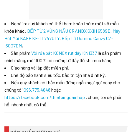
Ngoài ra quý khách có thể tham khảo thêm một số mẫu
khóa khác:
BẾP TỪ 2 VÙNG NẤU GRANDX GXIH 658SE
,
Máy
Hút Mùi KAFF KF-TL747UTY
,
Bếp Từ Domino Canzy CZ-
I6007DM
,
Sản phẩm
Vòi rửa bát KONOX rút dây KN1337
là sản phẩm
chính hãng, mới 100% có chứng từ đầy đủ khi mua hàng.
Giao hàng và lắp đặt miễn phí.
Chế độ bảo hành siêu tốc, bảo trì tận nhà định kỳ.
Nếu quý khách có thắc mắc đừng ngần ngại gọi ngay cho
chúng tôi
096.775.4648
hoặc
https://facebook.com/thietbingoainhap
, chúng tôi sẽ phản
hồi nhanh nhất có thể.