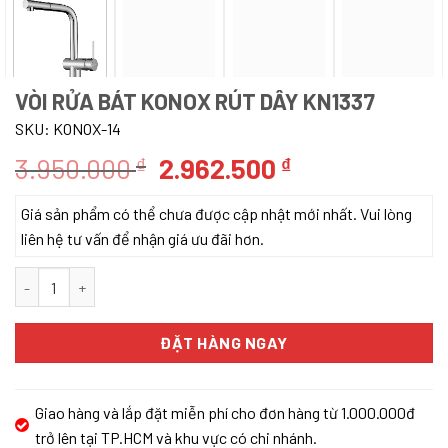
VÒI RỬA BÁT KONOX RÚT DÂY KN1337
SKU:
KONOX-14
Giá
Giá
3.950.000
2.962.500
₫
₫
gốc
hiện
Giá sản phẩm có thể chưa được cập nhật mới nhất. Vui lòng
là:
tại
liên hệ tư vấn để nhận giá ưu đãi hơn.
3.950.000 ₫.
là:
2.962.500 ₫.
Vòi rửa bát KONOX rút dây KN1337 số lượng
ĐẶT HÀNG NGAY
Giao hàng và lắp đặt miễn phí cho đơn hàng từ 1.000.000đ
trở lên tại TP.HCM và khu vực có chi nhánh.