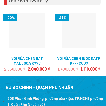
SẢN PHẨM TƯƠNG TỰ
-20%
-25%
VÒI RỬA CHÉN BÁT
VÒI RỬA CHÉN INOX KAFF
MALLOCA K77C
KF-FC007
Giá
Giá
Giá
Giá
2.550.000
₫
2.040.000
₫
1.480.000
₫
1.110.000
₫
gốc
hiện
gốc
hi
là:
tại
là:
tại
2.550.000 ₫.
là:
1.480.000 ₫.
là:
2.040.000 ₫.
1.1
TRỤ SỞ CHÍNH - QUẬN PHÚ NHUẬN
308 Phan Đình Phùng, phường cầu kiệu, TP.HCM ( phường
1 , Quận Phú Nhuận cũ)