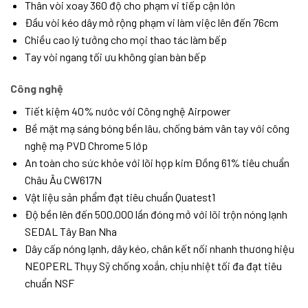
Thân vòi xoay 360 độ cho phạm vi tiếp cận lớn
Đầu vòi kéo dây mở rộng phạm vi làm việc lên đến 76cm
Chiều cao lý tưởng cho mọi thao tác làm bếp
Tay vòi ngang tối ưu không gian bàn bếp
Công nghệ
Tiết kiệm 40% nước với Công nghệ Airpower
Bề mặt mạ sáng bóng bền lâu, chống bám vân tay với công
nghệ mạ PVD Chrome 5 lớp
An toàn cho sức khỏe với lõi hợp kim Đồng 61% tiêu chuẩn
Châu Âu CW617N
Vật liệu sản phẩm đạt tiêu chuẩn Quatest1
Độ bền lên đến 500.000 lần đóng mở với lõi trộn nóng lạnh
SEDAL Tây Ban Nha
Dây cấp nóng lạnh, dây kéo, chân kết nối nhanh thương hiệu
NEOPERL Thụy Sỹ chống xoắn, chịu nhiệt tối đa đạt tiêu
chuẩn NSF