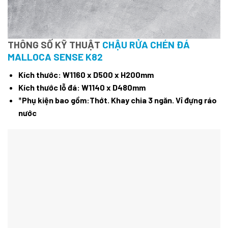
THÔNG SỐ KỸ THUẬT
CHẬU RỬA CHÉN ĐÁ
MALLOCA SENSE K82
Kích thước: W1160 x D500 x H200mm
Kích thước lỗ đá: W1140 x D480mm
*
Phụ kiện bao gồm:
Thớt.
Khay chia 3 ngăn.
Vỉ đựng ráo
nước