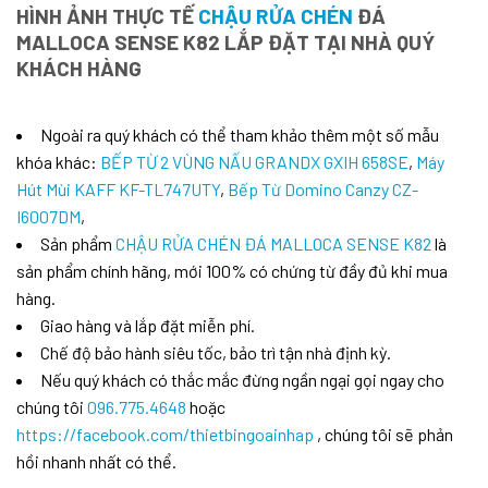
HÌNH ẢNH THỰC TẾ
CHẬU RỬA CHÉN
ĐÁ
MALLOCA SENSE K82 LẮP ĐẶT TẠI NHÀ QUÝ
KHÁCH HÀNG
Ngoài ra quý khách có thể tham khảo thêm một số mẫu
khóa khác:
BẾP TỪ 2 VÙNG NẤU GRANDX GXIH 658SE
,
Máy
Hút Mùi KAFF KF-TL747UTY
,
Bếp Từ Domino Canzy CZ-
I6007DM
,
Sản phẩm
CHẬU RỬA CHÉN ĐÁ MALLOCA SENSE K82
là
sản phẩm chính hãng, mới 100% có chứng từ đầy đủ khi mua
hàng.
Giao hàng và lắp đặt miễn phí.
Chế độ bảo hành siêu tốc, bảo trì tận nhà định kỳ.
Nếu quý khách có thắc mắc đừng ngần ngại gọi ngay cho
chúng tôi
096.775.4648
hoặc
https://facebook.com/thietbingoainhap
, chúng tôi sẽ phản
hồi nhanh nhất có thể.