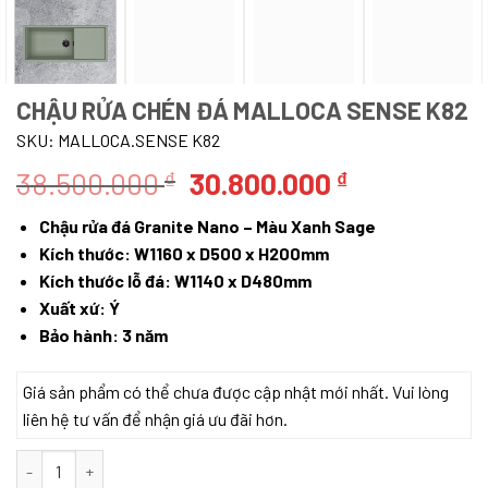
CHẬU RỬA CHÉN ĐÁ MALLOCA SENSE K82
SKU:
MALLOCA.SENSE K82
Giá
Giá
38.500.000
30.800.000
₫
₫
gốc
hiện
Chậu rửa đá Granite Nano – Màu Xanh Sage
là:
tại
Kích thước: W1160 x D500 x H200mm
38.500.000 ₫.
là:
Kích thước lỗ đá: W1140 x D480mm
30.800.000
Xuất xứ: Ý
Bảo hành: 3 năm
Giá sản phẩm có thể chưa được cập nhật mới nhất. Vui lòng
liên hệ tư vấn để nhận giá ưu đãi hơn.
CHẬU RỬA CHÉN ĐÁ MALLOCA SENSE K82 số lượng