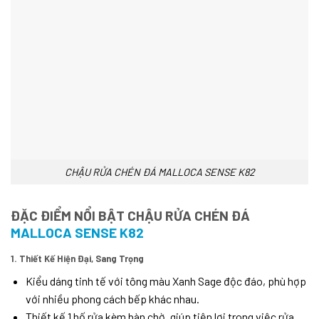
CHẬU RỬA CHÉN ĐÁ MALLOCA SENSE K82
ĐẶC ĐIỂM NỔI BẬT
CHẬU RỬA CHÉN ĐÁ
MALLOCA SENSE K82
1. Thiết Kế Hiện Đại, Sang Trọng
Kiểu dáng tinh tế với tông màu Xanh Sage độc đáo, phù hợp
với nhiều phong cách bếp khác nhau.
Thiết kế 1 hố rửa kèm bàn chờ, giúp tiện lợi trong việc rửa