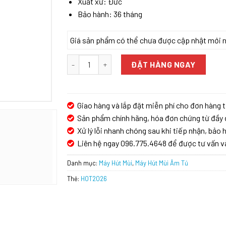
Xuất xứ: Đức
Bảo hành: 36 tháng
Giá sản phẩm có thể chưa được cập nhật mới nhấ
MÁY HÚT MÙI ÂM TỦ BOSCH DFS067K51 SERIE 8 
ĐẶT HÀNG NGAY
Giao hàng và lắp đặt miễn phí cho đơn hàng t
Sản phẩm chính hãng, hóa đơn chứng từ đầy 
Xử lý lỗi nhanh chóng sau khi tiếp nhận, bảo h
Liên hệ ngay 096.775.4648 để được tư vấn v
Danh mục:
Máy Hút Mùi
,
Máy Hút Mùi Âm Tủ
Thẻ:
HOT2026