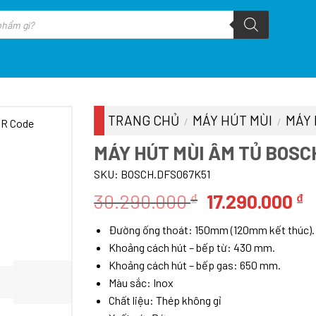
TRANG CHỦ
MÁY HÚT MÙI
MÁY 
/
/
MÁY HÚT MÙI ÂM TỦ BOSC
SKU:
BOSCH.DFS067K51
Giá
G
30.290.000
17.290.000
₫
₫
gốc
h
Đường ống thoát: 150mm (120mm kết thúc).
là:
t
Khoảng cách hút – bếp từ: 430 mm.
30.290.000 ₫.
l
Khoảng cách hút – bếp gas: 650 mm.
1
Màu sắc: Inox
Chất liệu: Thép không gỉ