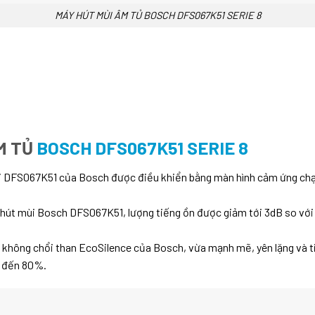
MÁY HÚT MÙI ÂM TỦ BOSCH DFS067K51 SERIE 8
M TỦ
BOSCH DFS067K51 SERIE 8
i DFS067K51 của Bosch được điều khiển bằng màn hình cảm ứng chạm
y hút mùi Bosch DFS067K51, lượng tiếng ồn được giảm tới 3dB so với
ơ không chổi than EcoSilence của Bosch, vừa mạnh mẽ, yên lặng và 
n đến 80%.