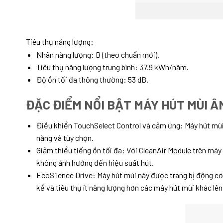
Tiêu thụ năng lượng:
Nhãn năng lượng: B (theo chuẩn mới).
Tiêu thụ năng lượng trung bình: 37.9 kWh/năm.
Độ ồn tối đa thông thường: 53 dB.
ĐẶC ĐIỂM NỔI BẬT MÁY HÚT MÙI Â
Điều khiển TouchSelect Control và cảm ứng: Máy hút mù
năng và tùy chọn.
Giảm thiểu tiếng ồn tối đa: Với CleanAir Module trên má
không ảnh hưởng đến hiệu suất hút.
EcoSilence Drive: Máy hút mùi này được trang bị động c
kể và tiêu thụ ít năng lượng hơn các máy hút mùi khác lê