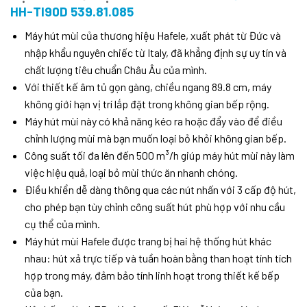
HH-TI90D 539.81.085
Máy hút mùi của thương hiệu Hafele, xuất phát từ Đức và
nhập khẩu nguyên chiếc từ Italy, đã khẳng định sự uy tín và
chất lượng tiêu chuẩn Châu Âu của mình.
Với thiết kế âm tủ gọn gàng, chiều ngang 89.8 cm, máy
không giới hạn vị trí lắp đặt trong không gian bếp rộng.
Máy hút mùi này có khả năng kéo ra hoặc đẩy vào để điều
chỉnh lượng mùi mà bạn muốn loại bỏ khỏi không gian bếp.
Công suất tối đa lên đến 500 m³/h giúp máy hút mùi này làm
việc hiệu quả, loại bỏ mùi thức ăn nhanh chóng.
Điều khiển dễ dàng thông qua các nút nhấn với 3 cấp độ hút,
cho phép bạn tùy chỉnh công suất hút phù hợp với nhu cầu
cụ thể của mình.
Máy hút mùi Hafele được trang bị hai hệ thống hút khác
nhau: hút xả trực tiếp và tuần hoàn bằng than hoạt tính tích
hợp trong máy, đảm bảo tính linh hoạt trong thiết kế bếp
của bạn.