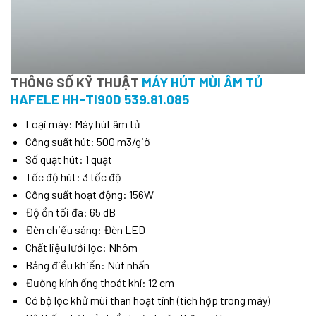
THÔNG SỐ KỸ THUẬT
MÁY HÚT MÙI ÂM TỦ
HAFELE HH-TI90D 539.81.085
Loại máy: Máy hút âm tủ
Công suất hút: 500 m3/giờ
Số quạt hút: 1 quạt
Tốc độ hút: 3 tốc độ
Công suất hoạt động: 156W
Độ ồn tối đa: 65 dB
Đèn chiếu sáng: Đèn LED
Chất liệu lưới lọc: Nhôm
Bảng điều khiển: Nút nhấn
Đường kính ống thoát khí: 12 cm
Có bộ lọc khử mùi than hoạt tính (tích hợp trong máy)