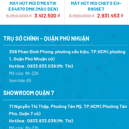
MÁY HÚT MÙI D’MESTIK
MÁY HÚT MÙI CHEFS EH-
ES4970 DMK (MÀU ĐEN)
R906E7
Giá
Giá
Giá
Gi
5.250.000
₫
3.412.500
₫
3.990.000
₫
2.931.453
₫
gốc
hiện
gốc
hi
là:
tại
là:
tại
5.250.000 ₫.
là:
3.990.000 ₫.
là:
3.412.500 ₫.
2.
TRỤ SỞ CHÍNH - QUẬN PHÚ NHUẬN
308 Phan Đình Phùng, phường cầu kiệu, TP.HCM ( phường
1 , Quận Phú Nhuận cũ)
Hotline:
0933.833.039
(Mr. Thi)
Mở cửa: 8h-22h
Xem bản đồ
SHOWROOM QUẬN 7
71 Nguyễn Thị Thập, Phường Tân Mỹ, TP.HCM ( Phường Tân
Phú, Quận 7 cũ)
Hotline:
0933.833.039
(Mr. Thi
)
Mở cửa: 8h-22h