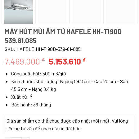
MÁY HÚT MÙI ÂM TỦ HAFELE HH-TI90D
539.81.085
SKU:
HAFELE.HH-TI90D-539-81-085
Giá
Giá
7.469.000
5.153.610
₫
₫
gốc
hiện
Công suất hút: 500 m3/giờ
là:
tại
Kích thước, khối lượng: Ngang 89.8 cm – Cao 20 cm – Sâu
7.469.000 ₫.
là:
45.5 cm – Nặng 8.4 kg
5.153.610 ₫.
Xuất xứ: Ý
Bảo hành: 36 tháng
Giá sản phẩm có thể chưa được cập nhật mới nhất. Vui lòng
liên hệ tư vấn để nhận giá ưu đãi hơn.