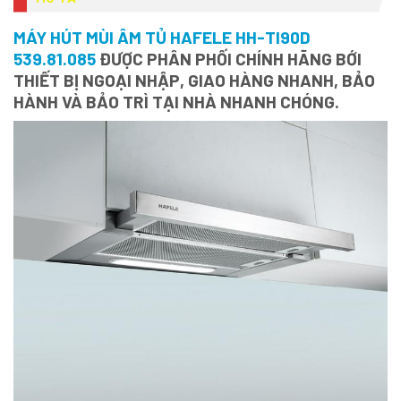
MÁY HÚT MÙI ÂM TỦ HAFELE HH-TI90D
539.81.085
ĐƯỢC PHÂN PHỐI CHÍNH HÃNG BỚI
THIẾT BỊ NGOẠI NHẬP, GIAO HÀNG NHANH, BẢO
HÀNH VÀ BẢO TRÌ TẠI NHÀ NHANH CHÓNG.