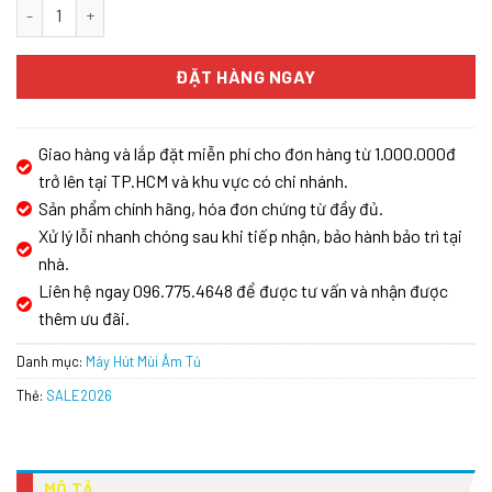
Máy hút mùi âm tủ Hafele HH-TI90D 539.81.085 số lượng
ĐẶT HÀNG NGAY
Giao hàng và lắp đặt miễn phí cho đơn hàng từ 1.000.000đ
trở lên tại TP.HCM và khu vực có chi nhánh.
Sản phẩm chính hãng, hóa đơn chứng từ đầy đủ.
Xử lý lỗi nhanh chóng sau khi tiếp nhận, bảo hành bảo trì tại
nhà.
Liên hệ ngay 096.775.4648 để được tư vấn và nhận được
thêm ưu đãi.
Danh mục:
Máy Hút Mùi Âm Tủ
Thẻ:
SALE2026
MÔ TẢ