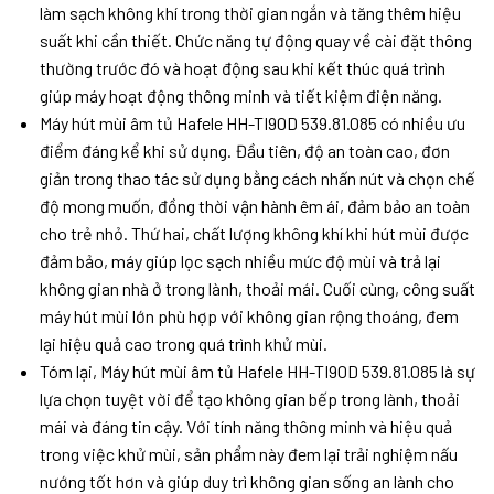
làm sạch không khí trong thời gian ngắn và tăng thêm hiệu
suất khi cần thiết. Chức năng tự động quay về cài đặt thông
thường trước đó và hoạt động sau khi kết thúc quá trình
giúp máy hoạt động thông minh và tiết kiệm điện năng.
Máy hút mùi âm tủ Hafele HH-TI90D 539.81.085 có nhiều ưu
điểm đáng kể khi sử dụng. Đầu tiên, độ an toàn cao, đơn
giản trong thao tác sử dụng bằng cách nhấn nút và chọn chế
độ mong muốn, đồng thời vận hành êm ái, đảm bảo an toàn
cho trẻ nhỏ. Thứ hai, chất lượng không khí khi hút mùi được
đảm bảo, máy giúp lọc sạch nhiều mức độ mùi và trả lại
không gian nhà ở trong lành, thoải mái. Cuối cùng, công suất
máy hút mùi lớn phù hợp với không gian rộng thoáng, đem
lại hiệu quả cao trong quá trình khử mùi.
Tóm lại, Máy hút mùi âm tủ Hafele HH-TI90D 539.81.085 là sự
lựa chọn tuyệt vời để tạo không gian bếp trong lành, thoải
mái và đáng tin cậy. Với tính năng thông minh và hiệu quả
trong việc khử mùi, sản phẩm này đem lại trải nghiệm nấu
nướng tốt hơn và giúp duy trì không gian sống an lành cho