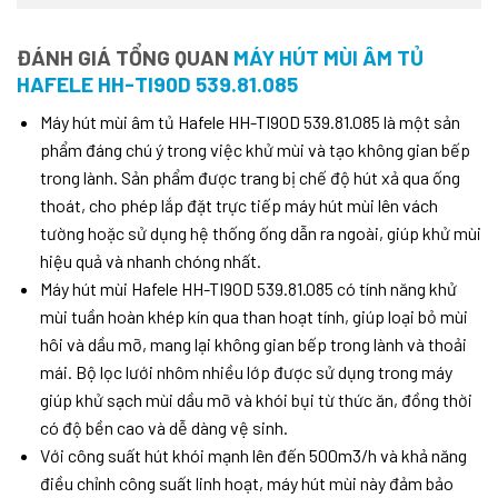
ĐÁNH GIÁ TỔNG QUAN
MÁY HÚT MÙI ÂM TỦ
HAFELE HH-TI90D 539.81.085
Máy hút mùi âm tủ Hafele HH-TI90D 539.81.085 là một sản
phẩm đáng chú ý trong việc khử mùi và tạo không gian bếp
trong lành. Sản phẩm được trang bị chế độ hút xả qua ống
thoát, cho phép lắp đặt trực tiếp máy hút mùi lên vách
tường hoặc sử dụng hệ thống ống dẫn ra ngoài, giúp khử mùi
hiệu quả và nhanh chóng nhất.
Máy hút mùi Hafele HH-TI90D 539.81.085 có tính năng khử
mùi tuần hoàn khép kín qua than hoạt tính, giúp loại bỏ mùi
hôi và dầu mỡ, mang lại không gian bếp trong lành và thoải
mái. Bộ lọc lưới nhôm nhiều lớp được sử dụng trong máy
giúp khử sạch mùi dầu mỡ và khói bụi từ thức ăn, đồng thời
có độ bền cao và dễ dàng vệ sinh.
Với công suất hút khói mạnh lên đến 500m3/h và khả năng
điều chỉnh công suất linh hoạt, máy hút mùi này đảm bảo