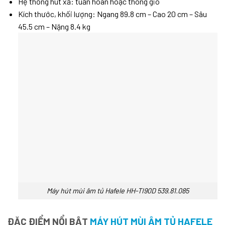
Hệ thống hút xả: tuần hoàn hoặc thông gió
Kích thước, khối lượng: Ngang 89.8 cm – Cao 20 cm – Sâu
45.5 cm – Nặng 8.4 kg
Máy hút mùi âm tủ Hafele HH-TI90D 539.81.085
ĐẶC ĐIỂM NỔI BẬT
MÁY HÚT MÙI ÂM TỦ HAFELE