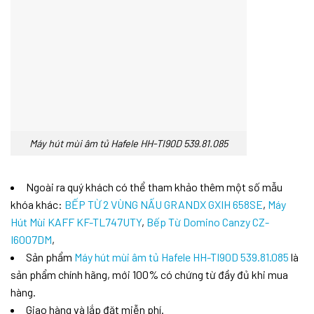
Máy hút mùi âm tủ Hafele HH-TI90D 539.81.085
Ngoài ra quý khách có thể tham khảo thêm một số mẫu
khóa khác:
BẾP TỪ 2 VÙNG NẤU GRANDX GXIH 658SE
,
Máy
Hút Mùi KAFF KF-TL747UTY
,
Bếp Từ Domino Canzy CZ-
I6007DM
,
Sản phẩm
Máy hút mùi âm tủ Hafele HH-TI90D 539.81.085
là
sản phẩm chính hãng, mới 100% có chứng từ đầy đủ khi mua
hàng.
Giao hàng và lắp đặt miễn phí.