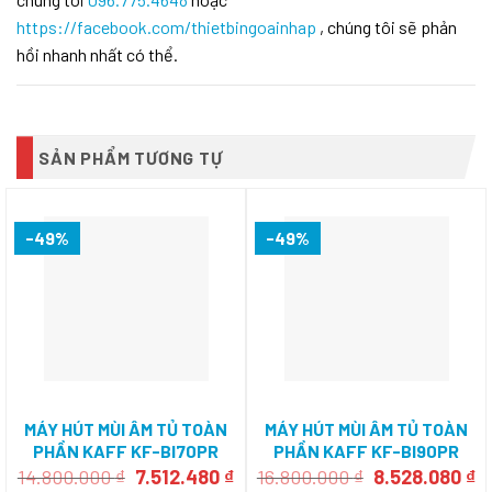
https://facebook.com/thietbingoainhap
, chúng tôi sẽ phản
hồi nhanh nhất có thể.
SẢN PHẨM TƯƠNG TỰ
-49%
-49%
MÁY HÚT MÙI ÂM TỦ TOÀN
MÁY HÚT MÙI ÂM TỦ TOÀN
PHẦN KAFF KF-BI70PR
PHẦN KAFF KF-BI90PR
Giá
Giá
Giá
G
14.800.000
₫
7.512.480
₫
16.800.000
₫
8.528.080
₫