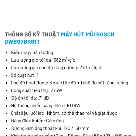
THÔNG SỐ KỸ THUẬT
MÁY HÚT MÙI BOSCH
DWB97BK61T
Kiểu máy: Gắn tường
Lưu lượng gió tối đa: 582 m³/giờ
Lưu lượng gió chế độ tăng cường: 779 m³/giờ
Số quạt hút: 1
Chế độ hoạt động: 3 mức tốc độ + 1 chế độ hút tăng cường
Công suất tiêu thụ: 275W
Độ ồn tối đa: 71 dB
Hệ thống chiếu sáng: Đèn LED 6W
Chất liệu lưới lọc: Nhôm, có thể tháo rời và giặt được
Bảng điều khiển: Cảm ứng
Đường kính ống thoát khí: 120 / 150 mm
Kích thước sản phẩm (Cao x Rộng x Sâu): 53 x 898 x 500 mm