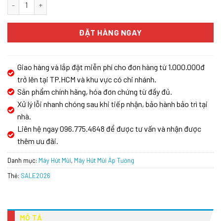
Máy hút mùi BOSCH DWB97BK61T số lượng
ĐẶT HÀNG NGAY
Giao hàng và lắp đặt miễn phí cho đơn hàng từ 1.000.000đ
trở lên tại TP.HCM và khu vực có chi nhánh.
Sản phẩm chính hãng, hóa đơn chứng từ đầy đủ.
Xử lý lỗi nhanh chóng sau khi tiếp nhận, bảo hành bảo trì tại
nhà.
Liên hệ ngay 096.775.4648 để được tư vấn và nhận được
thêm ưu đãi.
Danh mục:
Máy Hút Mùi
,
Máy Hút Mùi Áp Tường
Thẻ:
SALE2026
MÔ TẢ