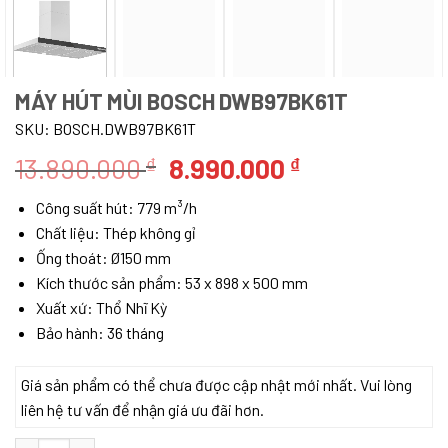
MÁY HÚT MÙI BOSCH DWB97BK61T
SKU:
BOSCH.DWB97BK61T
Giá
Giá
13.890.000
8.990.000
₫
₫
gốc
hiện
Công suất hút: 779 m³/h
là:
tại
Chất liệu: Thép không gỉ
13.890.000 ₫.
là:
Ống thoát: Ø150 mm
8.990.000 ₫.
Kích thước sản phẩm: 53 x 898 x 500 mm
Xuất xứ: Thổ Nhĩ Kỳ
Bảo hành: 36 tháng
Giá sản phẩm có thể chưa được cập nhật mới nhất. Vui lòng
liên hệ tư vấn để nhận giá ưu đãi hơn.