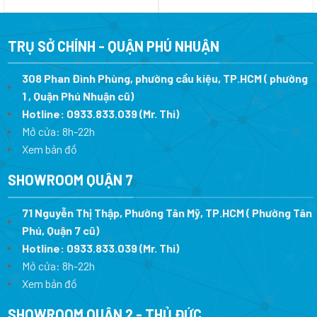
gốc
hiện
gốc
h
là:
tại
là:
tạ
14.800.000 ₫.
là:
16.800.000 ₫.
là
7.512.480 ₫.
8.
TRỤ SỞ CHÍNH - QUẬN PHÚ NHUẬN
308 Phan Đình Phùng, phường cầu kiệu, TP.HCM ( phường
1 , Quận Phú Nhuận cũ)
Hotline:
0933.833.039
(Mr. Thi)
Mở cửa: 8h-22h
Xem bản đồ
SHOWROOM QUẬN 7
71 Nguyễn Thị Thập, Phường Tân Mỹ, TP.HCM ( Phường Tân
Phú, Quận 7 cũ)
Hotline:
0933.833.039
(Mr. Thi
)
Mở cửa: 8h-22h
Xem bản đồ
SHOWROOM QUẬN 2 - THỦ ĐỨC