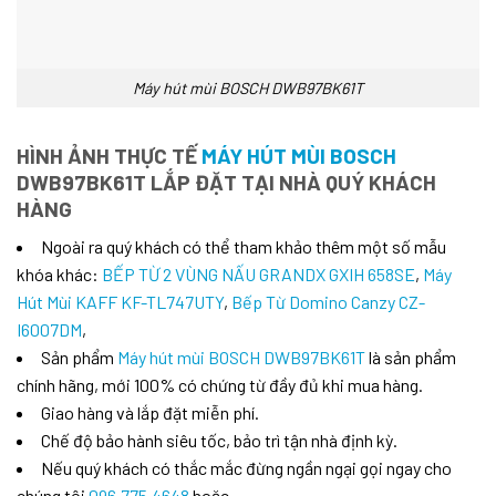
Máy hút mùi BOSCH DWB97BK61T
HÌNH ẢNH THỰC TẾ
MÁY HÚT MÙI BOSCH
DWB97BK61T LẮP ĐẶT TẠI NHÀ QUÝ KHÁCH
HÀNG
Ngoài ra quý khách có thể tham khảo thêm một số mẫu
khóa khác:
BẾP TỪ 2 VÙNG NẤU GRANDX GXIH 658SE
,
Máy
Hút Mùi KAFF KF-TL747UTY
,
Bếp Từ Domino Canzy CZ-
I6007DM
,
Sản phẩm
Máy hút mùi BOSCH DWB97BK61T
là sản phẩm
chính hãng, mới 100% có chứng từ đầy đủ khi mua hàng.
Giao hàng và lắp đặt miễn phí.
Chế độ bảo hành siêu tốc, bảo trì tận nhà định kỳ.
Nếu quý khách có thắc mắc đừng ngần ngại gọi ngay cho
chúng tôi
096.775.4648
hoặc