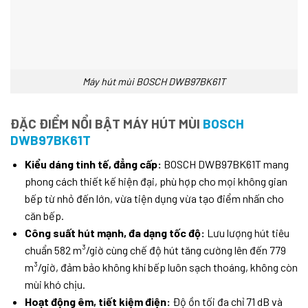
Máy hút mùi BOSCH DWB97BK61T
ĐẶC ĐIỂM NỔI BẬT MÁY HÚT MÙI
BOSCH
DWB97BK61T
Kiểu dáng tinh tế, đẳng cấp:
BOSCH DWB97BK61T mang
phong cách thiết kế hiện đại, phù hợp cho mọi không gian
bếp từ nhỏ đến lớn, vừa tiện dụng vừa tạo điểm nhấn cho
căn bếp.
Công suất hút mạnh, đa dạng tốc độ:
Lưu lượng hút tiêu
chuẩn 582 m³/giờ cùng chế độ hút tăng cường lên đến 779
m³/giờ, đảm bảo không khí bếp luôn sạch thoáng, không còn
mùi khó chịu.
Hoạt động êm, tiết kiệm điện:
Độ ồn tối đa chỉ 71 dB và