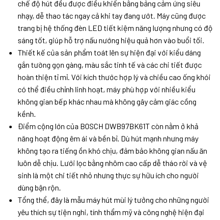
chế độ hút đều được điều khiển bằng bảng cảm ứng siêu
nhạy, dễ thao tác ngay cả khi tay đang ướt. Máy cũng được
trang bị hệ thống đèn LED tiết kiệm năng lượng nhưng có độ
sáng tốt, giúp hỗ trợ nấu nướng hiệu quả hơn vào buổi tối.
Thiết kế của sản phẩm toát lên sự hiện đại với kiểu dáng
gắn tường gọn gàng, màu sắc tinh tế và các chi tiết được
hoàn thiện tỉ mỉ. Với kích thước hợp lý và chiều cao ống khói
có thể điều chỉnh linh hoạt, máy phù hợp với nhiều kiểu
không gian bếp khác nhau mà không gây cảm giác cồng
kềnh.
Điểm cộng lớn của BOSCH DWB97BK61T còn nằm ở khả
năng hoạt động êm ái và bền bỉ. Dù hút mạnh nhưng máy
không tạo ra tiếng ồn khó chịu, đảm bảo không gian nấu ăn
luôn dễ chịu. Lưới lọc bằng nhôm cao cấp dễ tháo rời và vệ
sinh là một chi tiết nhỏ nhưng thực sự hữu ích cho người
dùng bận rộn.
Tổng thể, đây là mẫu máy hút mùi lý tưởng cho những người
yêu thích sự tiện nghi, tính thẩm mỹ và công nghệ hiện đại