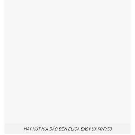
MÁY HÚT MÙI ĐẢO ĐÈN ELICA EASY UX IX/F/50