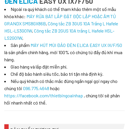
ĐÈN ELICA
EASY UX IX/F/50
Ngoài ra quý khách có thể tham khảo thêm một số mẫu
khóa khác:
MÁY RỬA BÁT LẮP ĐẶT ĐỘC LẬP HOẶC ÂM TỦ
GRANDX SMS8GX86B
,
Công tắc ZB 3GUS 10A Trắng L Hafele
HSL-LS3G01W
,
Công tắc ZB 2GUS 10A trắng L Hafele HSL-
LS2G01W
,
Sản phẩm
MÁY HÚT MÙI ĐẢO ĐÈN ELICA EASY UX IX/F/50
là sản phẩm chính hãng, mới 100% có chứng từ đầy đủ khi mua
hàng.
Giao hàng và lắp đặt miễn phí.
Chế độ bảo hành siêu tốc, bảo trì tận nhà định kỳ.
Nếu quý khách có thắc mắc đừng ngần ngại gọi ngay cho
chúng tôi
096.775.4648
hoặc
https://facebook.com/thietbingoainhap
, chúng tôi sẽ phản
hồi nhanh nhất có thể.