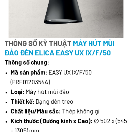
THÔNG SỐ KỸ THUẬT
MÁY HÚT MÙI
ĐẢO ĐÈN ELICA EASY UX IX/F/50
Thông số chung:
Mã sản phẩm:
EASY UX IX/F/50
(PRF0120354A)
Loại:
Máy hút mùi đảo
Thiết kế:
Dạng đèn treo
Chất liệu/Màu sắc:
Thép không gỉ
Kích thước (Đường kính x Cao):
∅
502 x (545
– 1305) mm