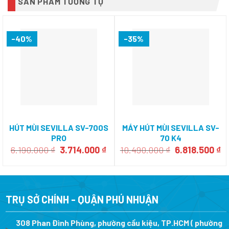
SẢN PHẨM TƯƠNG TỰ
-40%
-35%
HÚT MÙI SEVILLA SV-700S
MÁY HÚT MÙI SEVILLA SV-
PRO
70 K4
Giá
Giá
Giá
Gi
6.190.000
₫
3.714.000
₫
10.490.000
₫
6.818.500
₫
gốc
hiện
gốc
h
là:
tại
là:
tạ
6.190.000 ₫.
là:
10.490.000 ₫.
là
3.714.000 ₫.
6.
TRỤ SỞ CHÍNH - QUẬN PHÚ NHUẬN
308 Phan Đình Phùng, phường cầu kiệu, TP.HCM ( phường