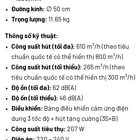
Đường kính:
∅
50 cm
Trọng lượng:
11.65 kg
Thông số kỹ thuật:
Công suất hút (tối đa):
610 m³/h (theo tiêu
chuẩn quốc tế có thể hiển thị 800 m³/h)
Công suất hút (tối thiểu):
265 m³/h (theo
tiêu chuẩn quốc tế có thể hiển thị 300 m³/h)
Độ ồn (tối đa):
62 dB(A)
Độ ồn (tối thiểu):
46 dB(A)
Điều khiển:
Bảng điều khiển cảm ứng điện
dung 3 tốc độ + hút tăng cường (3S+B)
Công suất tiêu thụ:
207 W
Điện áp:
220 – 240 V