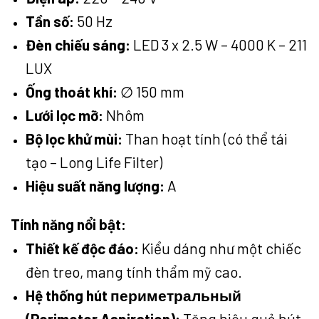
Tần số:
50 Hz
Đèn chiếu sáng:
LED 3 x 2.5 W – 4000 K – 211
LUX
Ống thoát khí:
∅
150 mm
Lưới lọc mỡ:
Nhôm
Bộ lọc khử mùi:
Than hoạt tính (có thể tái
tạo – Long Life Filter)
Hiệu suất năng lượng:
A
Tính năng nổi bật:
Thiết kế độc đáo:
Kiểu dáng như một chiếc
đèn treo, mang tính thẩm mỹ cao.
Hệ thống hút периметральный
(Perimeter Aspiration):
Tăng hiệu quả hút