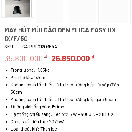
MÁY HÚT MÙI ĐẢO ĐÈN ELICA EASY UX
IX/F/50
SKU:
ELICA.PRF0120354A
Giá
Giá
35.800.000
26.850.000
₫
₫
gốc
hiện
Trọng lượng: 11,65kg
là:
tại
Kích thước: 52cm
35.800.000 ₫.
là:
Khoảng cách tổi thiểu từ tủ treo tường bếp từ/bếp điện:
26.850.000
50cm
Khoảng cách tổi thiểu từ tủ treo tường bếp gas: 65cm
Đường kính ổng dẫn: 150mm
Hệ thống chiếu sáng: Led 3×2.5 W – 4000 K – 211 LUX
Công suất tiêu thụ: 207,5W
Loại thoát khí: Than lọc