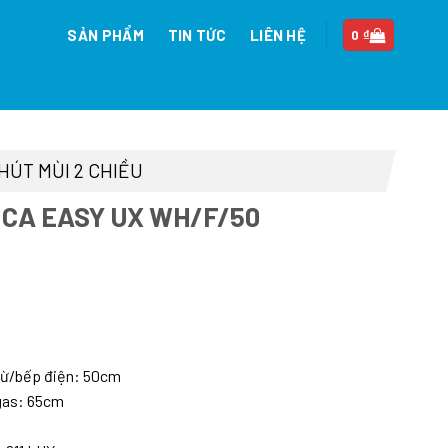
SẢN PHẨM
TIN TỨC
LIÊN HỆ
0
₫
HÚT MÙI 2 CHIỀU
ICA EASY UX WH/F/50
Giá
hiện
ại
à:
 từ/bếp điện: 50cm
26.850.000 ₫.
 gas: 65cm