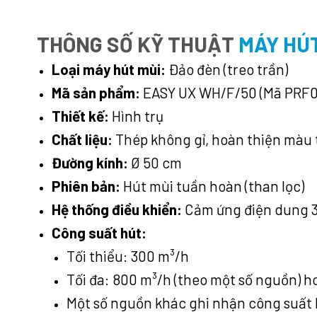
THÔNG SỐ KỸ THUẬT
MÁY HÚT
Loại máy hút mùi:
Đảo đèn (treo trần)
Mã sản phẩm:
EASY UX WH/F/50 (Mã PRF0
Thiết kế:
Hình trụ
Chất liệu:
Thép không gỉ, hoàn thiện màu 
Đường kính:
Ø 50 cm
Phiên bản:
Hút mùi tuần hoàn (than lọc)
Hệ thống điều khiển:
Cảm ứng điện dung 3S
Công suất hút:
Tối thiểu: 300 m³/h
Tối đa: 800 m³/h (theo một số nguồn) h
Một số nguồn khác ghi nhận công suất 