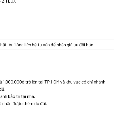
– 211 LUX
t. Vui lòng liên hệ tư vấn để nhận giá ưu đãi hơn.
 số lượng
ừ 1.000.000đ trở lên tại TP.HCM và khu vực có chi nhánh.
đủ.
ành bảo trì tại nhà.
à nhận được thêm ưu đãi.