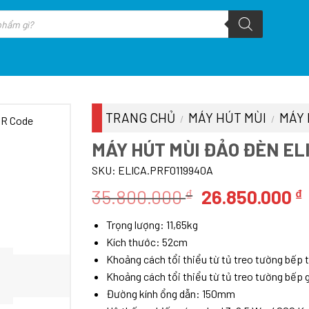
TRANG CHỦ
MÁY HÚT MÙI
MÁY 
/
/
MÁY HÚT MÙI ĐẢO ĐÈN EL
SKU:
ELICA.PRF0119940A
Giá
35.800.000
26.850.000
₫
₫
gốc
Trọng lượng: 11,65kg
là:
t
Kích thước: 52cm
35.800.000 ₫.
l
Khoảng cách tổi thiểu từ tủ treo tường bếp
Khoảng cách tổi thiểu từ tủ treo tường bếp
Đường kính ổng dẫn: 150mm