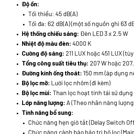
Độ ồn:
Tối thiểu: 45 dB(A)
Tối đa: 62 dB(A) (một số nguồn ghi 63 dB
Hệ thống chiếu sáng:
Đèn LED 3 x 2.5 W
Nhiệt độ màu đèn:
4000 K
Cường độ sáng:
211 LUX hoặc 451 LUX (tù
Tổng công suất tiêu thụ:
207 W hoặc 207
Đường kính ống thoát:
150 mm (áp dụng nếu
Bộ lọc mỡ:
Lưới lọc nhôm (đi kèm)
Bộ lọc mùi:
Than lọc hoạt tính tái sử dụng (
Lớp năng lượng:
A (Theo nhãn năng lượng
Tính năng bổ sung:
Chức năng hẹn giờ tắt (Delay Switch Off
Chức năng cảnh báo bảo trì bộ lọc (Ma