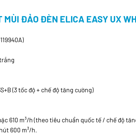
 MÙI ĐẢO ĐÈN ELICA EASY UX W
119940A)
trắng
+B (3 tốc độ + chế độ tăng cường)
oặc 610 m³/h (theo tiêu chuẩn quốc tế / chế độ tă
hút 600 m³/h.