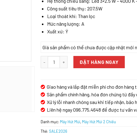
Hệ thống chiếu sáng: Led 3×2.5 W – 4000 K 
Công suất tiêu thụ: 207,5W
Loại thoát khí: Than lọc
Mức năng lượng: A
Xuất xứ: Ý
Giá sản phẩm có thể chưa được cập nhật mới nhấ
MÁY HÚT MÙI ĐẢO ĐÈN ELICA EASY UX WH/F/50
ĐẶT HÀNG NGAY
Giao hàng và lắp đặt miễn phí cho đơn hàng t
Sản phẩm chính hãng, hóa đơn chứng từ đầy 
Xử lý lỗi nhanh chóng sau khi tiếp nhận, bảo h
Liên hệ ngay 096.775.4648 để được tư vấn v
Danh mục:
Máy Hút Mùi
,
Máy Hút Mùi 2 Chiều
Thẻ:
SALE2026