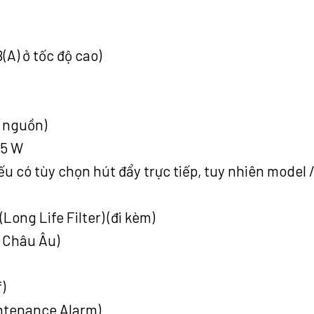
(A) ở tốc độ cao)
y nguồn)
.5 W
 có tùy chọn hút đẩy trực tiếp, tuy nhiên model 
Long Life Filter) (đi kèm)
 Châu Âu)
)
intenance Alarm)