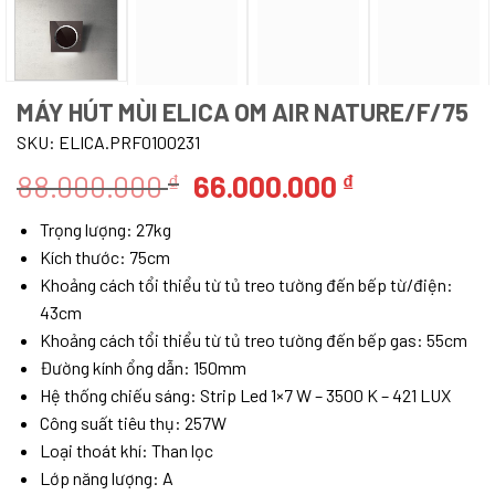
MÁY HÚT MÙI ELICA OM AIR NATURE/F/75
SKU:
ELICA.PRF0100231
Giá
Giá
88.000.000
66.000.000
₫
₫
gốc
hiện
Trọng lượng: 27kg
là:
tại
Kích thước: 75cm
88.000.000 ₫.
là:
Khoảng cách tổi thiểu từ tủ treo tường đến bếp từ/điện:
66.000.000
43cm
Khoảng cách tổi thiểu từ tủ treo tường đến bếp gas: 55cm
Đường kính ổng dẫn: 150mm
Hệ thống chiếu sáng: Strip Led 1×7 W – 3500 K – 421 LUX
Công suất tiêu thụ: 257W
Loại thoát khí: Than lọc
Lớp năng lượng: A