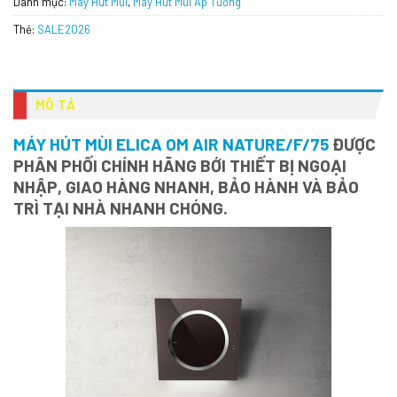
Danh mục:
Máy Hút Mùi
,
Máy Hút Mùi Áp Tường
Thẻ:
SALE2026
MÔ TẢ
MÁY HÚT MÙI ELICA OM AIR NATURE/F/75
ĐƯỢC
PHÂN PHỐI CHÍNH HÃNG BỚI THIẾT BỊ NGOẠI
NHẬP, GIAO HÀNG NHANH, BẢO HÀNH VÀ BẢO
TRÌ TẠI NHÀ NHANH CHÓNG.