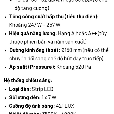
độ tăng cường)
Tổng công suất hấp thụ (tiêu thụ điện):
Khoảng 247 W – 257 W
Hiệu quả năng lượng:
Hạng A hoặc A++ (tùy
thuộc phiên bản và năm sản xuất)
Đường kính ống thoát:
Ø150 mm (nếu có thể
chuyển đổi sang chế độ hút đẩy trực tiếp)
Áp suất (Pressure):
Khoảng 520 Pa
Hệ thống chiếu sáng:
Loại đèn:
Strip LED
Số lượng đèn:
1 x 7 W
Cường độ ánh sáng:
421 LUX
Nhiệt độ màu:
3500K – 4000K