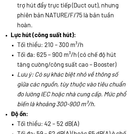
trợ hút đẩy trực tiếp (Duct out), nhưng
phiên bản NATURE/F/75 là bản tuần
hoàn.
Lực hút (công suất hút):
Tối thiểu: 210 – 300 m³/h
Tối đa: 625 – 900 m³/h (có chế độ hút
tăng cường/công suất cao – Booster)
Lưu ý: Có sự khác biệt nhỏ về thông số
giữa các nguồn, tùy thuộc vào tiêu chuẩn
đo lường IEC hoặc nhà cung cấp. Mức phổ
biến là khoảng 300-900 m³/h.
Độ ồn:
Tối thiểu: 42 – 52 dB(A)
Tối đa: 59 – 62 dB(A) (hoặc 65 dB(A) ở chế