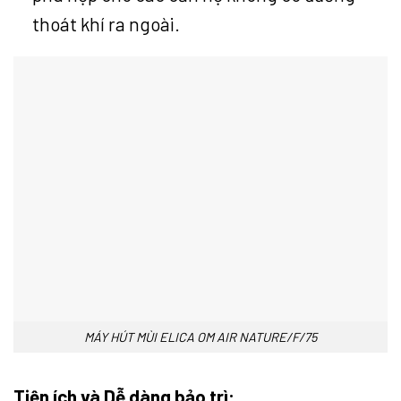
thoát khí ra ngoài.
MÁY HÚT MÙI ELICA OM AIR NATURE/F/75
Tiện ích và Dễ dàng bảo trì: