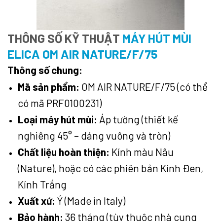
THÔNG SỐ KỸ THUẬT
MÁY HÚT MÙI
ELICA OM AIR NATURE/F/75
Thông số chung:
Mã sản phẩm:
OM AIR NATURE/F/75 (có thể
có mã PRF0100231)
Loại máy hút mùi:
Áp tường (thiết kế
nghiêng 45° – dáng vuông và tròn)
Chất liệu hoàn thiện:
Kính màu Nâu
(Nature), hoặc có các phiên bản Kính Đen,
Kính Trắng
Xuất xứ:
Ý (Made in Italy)
Bảo hành:
36 tháng (tùy thuộc nhà cung