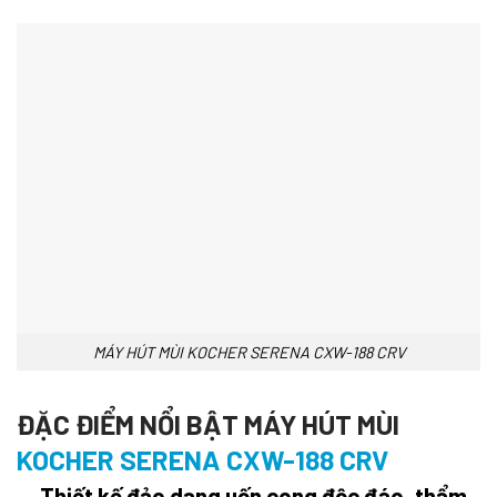
MÁY HÚT MÙI KOCHER SERENA CXW-188 CRV
ĐẶC ĐIỂM NỔI BẬT MÁY HÚT MÙI
KOCHER SERENA CXW-188 CRV
Thiết kế đảo dạng uốn cong độc đáo, thẩm