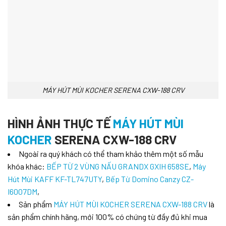
MÁY HÚT MÙI KOCHER SERENA CXW-188 CRV
HÌNH ẢNH THỰC TẾ
MÁY HÚT MÙI
KOCHER
SERENA CXW-188 CRV
Ngoài ra quý khách có thể tham khảo thêm một số mẫu
khóa khác:
BẾP TỪ 2 VÙNG NẤU GRANDX GXIH 658SE
,
Máy
Hút Mùi KAFF KF-TL747UTY
,
Bếp Từ Domino Canzy CZ-
I6007DM
,
Sản phẩm
MÁY HÚT MÙI KOCHER SERENA CXW-188 CRV
là
sản phẩm chính hãng, mới 100% có chứng từ đầy đủ khi mua