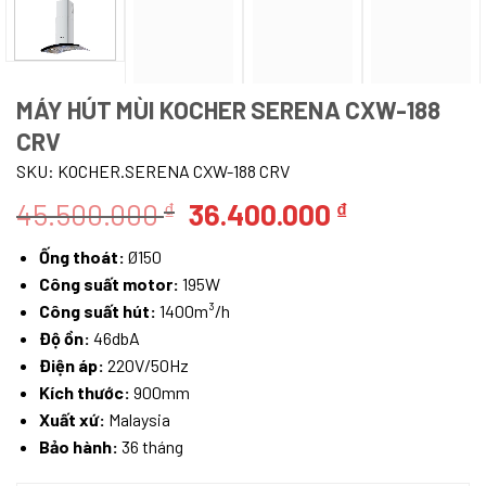
MÁY HÚT MÙI KOCHER SERENA CXW-188
CRV
SKU:
KOCHER.SERENA CXW-188 CRV
Giá
Giá
45.500.000
36.400.000
₫
₫
gốc
hiện
Ống thoát:
Ø150
là:
tại
Công suất motor:
195W
45.500.000 ₫.
là:
Công suất hút:
1400m³/h
36.400.000
Độ ồn:
46dbA
Điện áp:
220V/50Hz
Kích thước:
900mm
Xuất xứ:
Malaysia
Bảo hành:
36 tháng