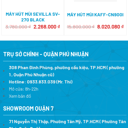
MÁY HÚT MÙI SEVILLA SV-
MÁY HÚT MÙI KAFF-CN900I
270 BLACK
Giá
Giá
Giá
G
3.780.000
₫
2.268.000
₫
15.800.000
₫
8.020.080
₫
gốc
hiện
gốc
h
là:
tại
là:
tạ
3.780.000 ₫.
là:
15.800.000 ₫.
là
2.268.000 ₫.
8.
TRỤ SỞ CHÍNH - QUẬN PHÚ NHUẬN
308 Phan Đình Phùng, phường cầu kiệu, TP.HCM ( phường
1 , Quận Phú Nhuận cũ)
Hotline:
0933.833.039
(Mr. Thi)
Mở cửa: 8h-22h
Xem bản đồ
SHOWROOM QUẬN 7
71 Nguyễn Thị Thập, Phường Tân Mỹ, TP.HCM ( Phường Tân