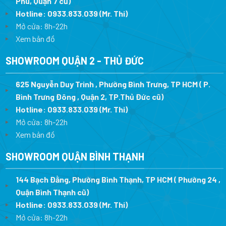
Phú, Quận 7 cũ)
Hotline:
0933.833.039
(Mr. Thi
)
Mở cửa: 8h-22h
Xem bản đồ
SHOWROOM QUẬN 2 - THỦ ĐỨC
625 Nguyễn Duy Trinh , Phường Bình Trưng, TP HCM ( P.
Bình Trưng Đông , Quận 2, TP.Thủ Đức cũ)
Hotline:
0933.833.039
(Mr. Thi)
Mở cửa: 8h-22h
Xem bản đồ
SHOWROOM QUẬN BÌNH THẠNH
144 Bạch Đằng, Phường Bình Thạnh, TP HCM ( Phường 24 ,
Quận Bình Thạnh cũ)
Hotline:
0933.833.039
(Mr. Thi)
Mở cửa: 8h-22h