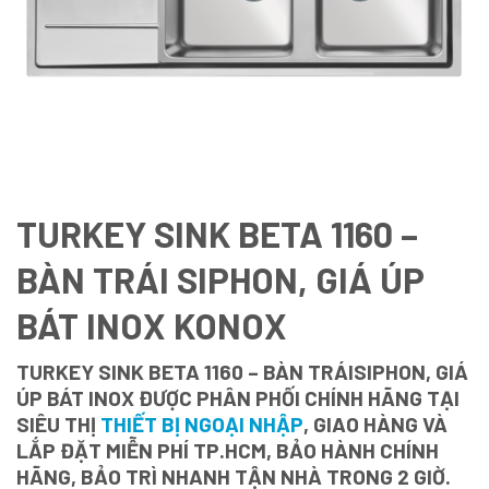
TURKEY SINK BETA 1160 –
BÀN TRÁI SIPHON, GIÁ ÚP
BÁT INOX KONOX
TURKEY SINK BETA 1160 – BÀN TRÁISIPHON, GIÁ
ÚP BÁT INOX ĐƯỢC PHÂN PHỐI CHÍNH HÃNG TẠI
SIÊU THỊ
THIẾT BỊ NGOẠI NHẬP
, GIAO HÀNG VÀ
LẮP ĐẶT MIỄN PHÍ TP.HCM, BẢO HÀNH CHÍNH
HÃNG, BẢO TRÌ NHANH TẬN NHÀ TRONG 2 GIỜ.