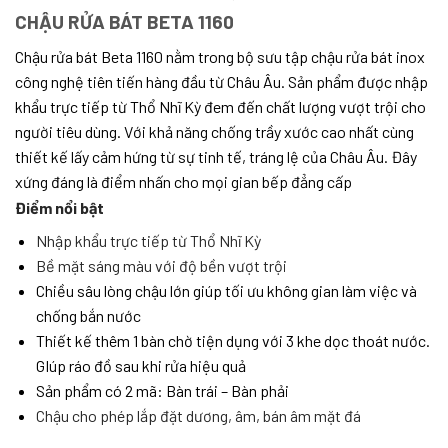
CHẬU RỬA BÁT BETA 1160
Chậu rửa bát Beta 1160
nằm trong b
ộ sưu tập chậu rửa bát inox
công nghệ tiên tiến hàng đầu từ Châu Âu. Sản phẩm được nhập
khẩu trực tiếp từ Thổ Nhĩ Kỳ đem đến chất lượng vượt trội cho
người tiêu dùng. Với khả năng chống trầy xước cao nhất cùng
thiết kế lấy cảm hứng từ sự tinh tế, tráng lệ của Châu Âu. Đây
xứng đáng là điểm nhấn cho mọi gian bếp đẳng cấp
Điểm nổi bật
Nhập khẩu trực tiếp từ Thổ Nhĩ Kỳ
Bề mặt sáng màu với độ bền vượt trội
Chiều sâu lòng chậu lớn giúp tối ưu không gian làm việc và
chống bắn nước
Thiết kế thêm 1 bàn chờ tiện dụng với 3 khe dọc thoát nước.
GIúp ráo đồ sau khi rửa hiệu quả
Sản phẩm có 2 mã: Bàn trái – Bàn phải
Chậu cho phép lắp đặt dương, âm, bán âm mặt đá