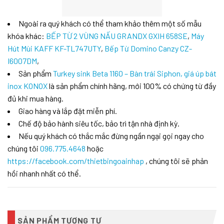
Ngoài ra quý khách có thể tham khảo thêm một số mẫu
khóa khác:
BẾP TỪ 2 VÙNG NẤU GRANDX GXIH 658SE
,
Máy
Hút Mùi KAFF KF-TL747UTY
,
Bếp Từ Domino Canzy CZ-
I6007DM
,
Sản phẩm
Turkey sink Beta 1160 – Bàn trái Siphon, giá úp bát
inox KONOX
là sản phẩm chính hãng, mới 100% có chứng từ đầy
đủ khi mua hàng.
Giao hàng và lắp đặt miễn phí.
Chế độ bảo hành siêu tốc, bảo trì tận nhà định kỳ.
Nếu quý khách có thắc mắc đừng ngần ngại gọi ngay cho
chúng tôi
096.775.4648
hoặc
https://facebook.com/thietbingoainhap
, chúng tôi sẽ phản
hồi nhanh nhất có thể.
SẢN PHẨM TƯƠNG TỰ