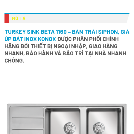
MÔ TẢ
TURKEY SINK BETA 1160 – BÀN TRÁI SIPHON, GIÁ
ÚP BÁT INOX KONOX
ĐƯỢC PHÂN PHỐI CHÍNH
HÃNG BỚI THIẾT BỊ NGOẠI NHẬP, GIAO HÀNG
NHANH, BẢO HÀNH VÀ BẢO TRÌ TẠI NHÀ NHANH
CHÓNG.