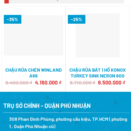
-35%
-25%
CHẬU RỬA CHÉN WINLAND
CHẬU RỬA BÁT 1 HỐ KONOX
A66
TURKEY SINK NERON 600
Giá
Giá
Giá
Gi
6.400.000
₫
4.160.000
₫
8.710.000
₫
6.500.000
₫
gốc
hiện
gốc
hi
là:
tại
là:
tại
6.400.000 ₫.
là:
8.710.000 ₫.
là:
4.160.000 ₫.
6.
TRỤ SỞ CHÍNH - QUẬN PHÚ NHUẬN
308 Phan Đình Phùng, phường cầu kiệu, TP.HCM ( phường
1 , Quận Phú Nhuận cũ)