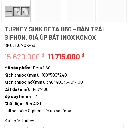
TURKEY SINK BETA 1160 – BÀN TRÁI
SIPHON, GIÁ ÚP BÁT INOX KONOX
SKU:
KONOX-38
Giá
Giá
15.620.000
11.715.000
₫
₫
gốc
hiện
Mã sản phẩm:
Beta 1160
là:
tại
Kích thước (mm):
1160*500*240
15.620.000 ₫.
là:
Kích thước hố (mm):
340*400; 340*400
11.715.000 ₫.
Cắt đá (mm):
1140*480
Độ dày (mm):
1.2
Chất liệu:
304 AISI
Full set kèm Siphon, giá úp bát inox
Xuất xứ:
Turkey