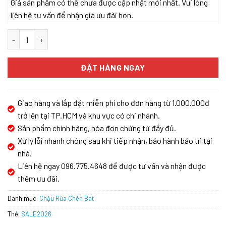
Giá sản phẩm có thể chưa được cập nhật mới nhất. Vui lòng
liên hệ tư vấn để nhận giá ưu đãi hơn.
Turkey sink Beta 1160 – Bàn trái Siphon, giá úp bát inox KONOX s
ĐẶT HÀNG NGAY
Giao hàng và lắp đặt miễn phí cho đơn hàng từ 1.000.000đ
trở lên tại TP.HCM và khu vực có chi nhánh.
Sản phẩm chính hãng, hóa đơn chứng từ đầy đủ.
Xử lý lỗi nhanh chóng sau khi tiếp nhận, bảo hành bảo trì tại
nhà.
Liên hệ ngay 096.775.4648 để được tư vấn và nhận được
thêm ưu đãi.
Danh mục:
Chậu Rửa Chén Bát
Thẻ:
SALE2026