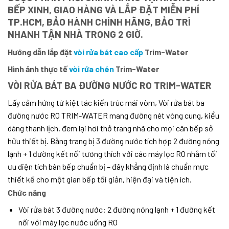
BẾP XINH, GIAO HÀNG VÀ LẮP ĐẶT MIỄN PHÍ
TP.HCM, BẢO HÀNH CHÍNH HÃNG, BẢO TRÌ
NHANH TẬN NHÀ TRONG 2 GIỜ.
Hướng dẫn lắp đặt
vòi rửa bát cao cấp
Trim-Water
Hình ảnh thực tế
vòi rửa chén
Trim-Water
VÒI RỬA BÁT BA ĐƯỜNG NƯỚC RO TRIM-WATER
Lấy cảm hứng từ kiệt tác kiến trúc mái vòm, Vòi rửa bát ba
đường nước RO TRIM-WATER mang đường nét vòng cung, kiểu
dáng thanh lịch, đem lại hơi thở trang nhã cho mọi căn bếp sở
hữu thiết bị.
Bằng trang bị 3 đường nước tích hợp 2 đường nóng
lạnh + 1 đường kết nối tương thích với các máy lọc RO nhằm tối
ưu diện tích bàn bếp chuẩn bị – đây khẳng định là chuẩn mực
thiết kế cho một gian bếp tối giản, hiện đại và tiện ích.
Chức năng
Vòi rửa bát 3 đường nước: 2 đường nóng lạnh + 1 đường kết
nối với máy lọc nước uống RO