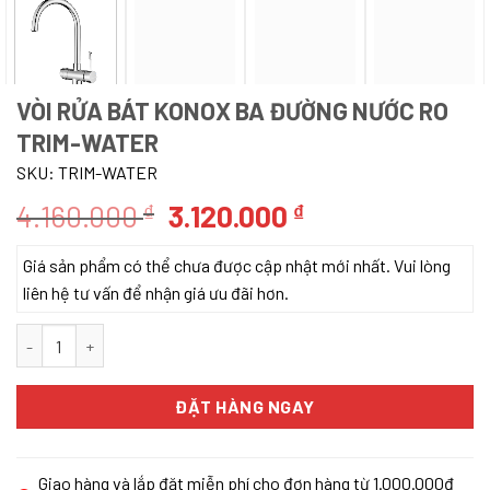
VÒI RỬA BÁT KONOX BA ĐƯỜNG NƯỚC RO
TRIM-WATER
SKU:
TRIM-WATER
Giá
Giá
4.160.000
3.120.000
₫
₫
gốc
hiện
Giá sản phẩm có thể chưa được cập nhật mới nhất. Vui lòng
là:
tại
liên hệ tư vấn để nhận giá ưu đãi hơn.
4.160.000 ₫.
là:
3.120.000 ₫.
VÒI RỬA BÁT KONOX BA ĐƯỜNG NƯỚC RO TRIM-WATER số lượng
ĐẶT HÀNG NGAY
Giao hàng và lắp đặt miễn phí cho đơn hàng từ 1.000.000đ