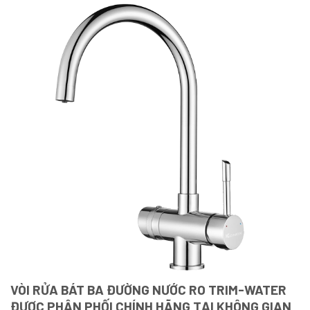
VÒI RỬA BÁT BA ĐƯỜNG NƯỚC RO TRIM-WATER
ĐƯỢC PHÂN PHỐI CHÍNH HÃNG TẠI KHÔNG GIAN