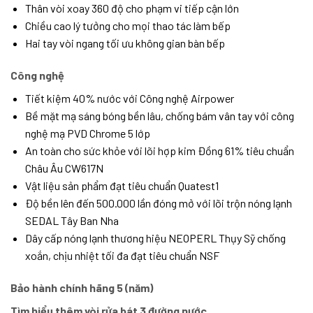
Thân vòi xoay 360 độ cho phạm vi tiếp cận lớn
Chiều cao lý tưởng cho mọi thao tác làm bếp
Hai tay vòi ngang tối ưu không gian bàn bếp
Công nghệ
Tiết kiệm 40% nước với Công nghệ Airpower
Bề mặt mạ sáng bóng bền lâu, chống bám vân tay với công
nghệ mạ PVD Chrome 5 lớp
An toàn cho sức khỏe với lõi hợp kim Đồng 61% tiêu chuẩn
Châu Âu CW617N
Vật liệu sản phẩm đạt tiêu chuẩn Quatest1
Độ bền lên đến 500.000 lần đóng mở với lõi trộn nóng lạnh
SEDAL Tây Ban Nha
Dây cấp nóng lạnh thương hiệu NEOPERL Thụy Sỹ chống
xoắn, chịu nhiệt tối đa đạt tiêu chuẩn NSF
Bảo hành chính hãng 5 (năm)
Tìm hiểu thêm vòi rửa bát 3 đường nước