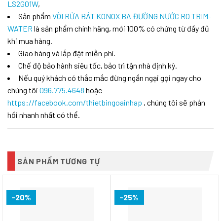
LS2G01W
,
Sản phẩm
VÒI RỬA BÁT KONOX BA ĐƯỜNG NƯỚC RO TRIM-
WATER
là sản phẩm chính hãng, mới 100% có chứng từ đầy đủ
khi mua hàng.
Giao hàng và lắp đặt miễn phí.
Chế độ bảo hành siêu tốc, bảo trì tận nhà định kỳ.
Nếu quý khách có thắc mắc đừng ngần ngại gọi ngay cho
chúng tôi
096.775.4648
hoặc
https://facebook.com/thietbingoainhap
, chúng tôi sẽ phản
hồi nhanh nhất có thể.
SẢN PHẨM TƯƠNG TỰ
-20%
-25%