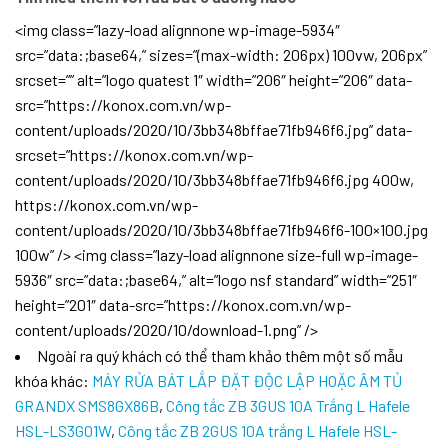
<img class=”lazy-load alignnone wp-image-5934″
src=”data:;base64,” sizes=”(max-width: 206px) 100vw, 206px”
srcset=”” alt=”logo quatest 1″ width=”206″ height=”206″ data-
src=”https://konox.com.vn/wp-
content/uploads/2020/10/3bb348bffae71fb946f6.jpg” data-
srcset=”https://konox.com.vn/wp-
content/uploads/2020/10/3bb348bffae71fb946f6.jpg 400w,
https://konox.com.vn/wp-
content/uploads/2020/10/3bb348bffae71fb946f6-100×100.jpg
100w” /> <img class=”lazy-load alignnone size-full wp-image-
5936″ src=”data:;base64,” alt=”logo nsf standard” width=”251″
height=”201″ data-src=”https://konox.com.vn/wp-
content/uploads/2020/10/download-1.png” />
Ngoài ra quý khách có thể tham khảo thêm một số mẫu
khóa khác:
MÁY RỬA BÁT LẮP ĐẶT ĐỘC LẬP HOẶC ÂM TỦ
GRANDX SMS8GX86B
,
Công tắc ZB 3GUS 10A Trắng L Hafele
HSL-LS3G01W
,
Công tắc ZB 2GUS 10A trắng L Hafele HSL-