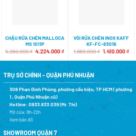
CHẬU RỬA CHÉN MALLOCA
VÒI RỬA CHÉN INOX KAFF
MS 1011P
KF-FC-83016
Giá
Giá
Giá
Giá
5.280.000
₫
4.224.000
₫
1.880.000
₫
1.410.000
₫
gốc
hiện
gốc
hi
là:
tại
là:
tại
5.280.000 ₫.
là:
1.880.000 ₫.
là:
4.224.000 ₫.
1.4
TRỤ SỞ CHÍNH - QUẬN PHÚ NHUẬN
308 Phan Đình Phùng, phường cầu kiệu, TP.HCM ( phường
1 , Quận Phú Nhuận cũ)
Hotline:
0933.833.039
(Mr. Thi)
Mở cửa: 8h-22h
Xem bản đồ
SHOWROOM QUẬN 7