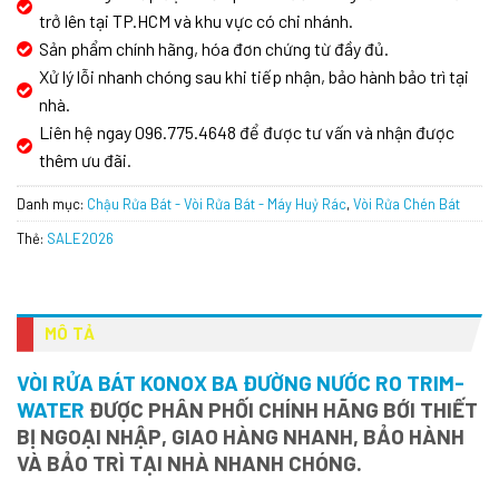
trở lên tại TP.HCM và khu vực có chi nhánh.
Sản phẩm chính hãng, hóa đơn chứng từ đầy đủ.
Xử lý lỗi nhanh chóng sau khi tiếp nhận, bảo hành bảo trì tại
nhà.
Liên hệ ngay 096.775.4648 để được tư vấn và nhận được
thêm ưu đãi.
Danh mục:
Chậu Rửa Bát - Vòi Rửa Bát - Máy Huỷ Rác
,
Vòi Rửa Chén Bát
Thẻ:
SALE2026
MÔ TẢ
VÒI RỬA BÁT KONOX BA ĐƯỜNG NƯỚC RO TRIM-
WATER
ĐƯỢC PHÂN PHỐI CHÍNH HÃNG BỚI THIẾT
BỊ NGOẠI NHẬP, GIAO HÀNG NHANH, BẢO HÀNH
VÀ BẢO TRÌ TẠI NHÀ NHANH CHÓNG.