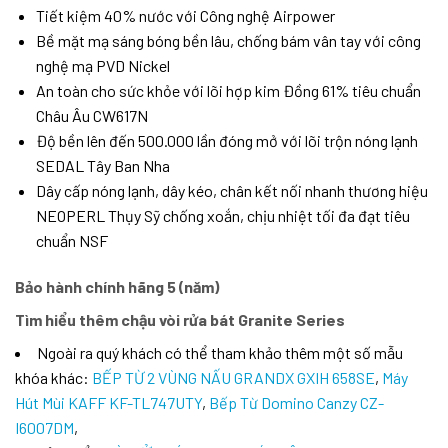
Tiết kiệm 40% nước với Công nghệ Airpower
Bề mặt mạ sáng bóng bền lâu, chống bám vân tay với công
nghệ mạ PVD Nickel
An toàn cho sức khỏe với lõi hợp kim Đồng 61% tiêu chuẩn
Châu Âu CW617N
Độ bền lên đến 500.000 lần đóng mở với lõi trộn nóng lạnh
SEDAL Tây Ban Nha
Dây cấp nóng lạnh, dây kéo, chân kết nối nhanh thương hiệu
NEOPERL Thụy Sỹ chống xoắn, chịu nhiệt tối đa đạt tiêu
chuẩn NSF
Bảo hành chính hãng 5 (năm)
Tìm hiểu thêm chậu vòi rửa bát Granite Series
Ngoài ra quý khách có thể tham khảo thêm một số mẫu
khóa khác:
BẾP TỪ 2 VÙNG NẤU GRANDX GXIH 658SE
,
Máy
Hút Mùi KAFF KF-TL747UTY
,
Bếp Từ Domino Canzy CZ-
I6007DM
,