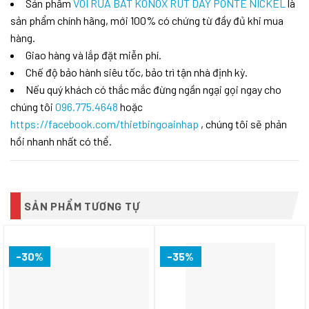
Sản phẩm
VÒI RỬA BÁT KONOX RÚT DÂY PONTE NICKEL
là
sản phẩm chính hãng, mới 100% có chứng từ đầy đủ khi mua
hàng.
Giao hàng và lắp đặt miễn phí.
Chế độ bảo hành siêu tốc, bảo trì tận nhà định kỳ.
Nếu quý khách có thắc mắc đừng ngần ngại gọi ngay cho
chúng tôi
096.775.4648
hoặc
https://facebook.com/thietbingoainhap
, chúng tôi sẽ phản
hồi nhanh nhất có thể.
SẢN PHẨM TƯƠNG TỰ
-30%
-35%