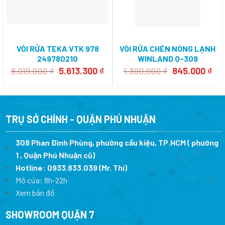
VÒI RỬA TEKA VTK 978
VÒI RỬA CHÉN NÓNG LẠNH
249780210
WINLAND Q-309
Giá
Giá
Giá
Giá
8.019.000
₫
5.613.300
₫
1.300.000
₫
845.000
₫
gốc
hiện
gốc
hiệ
là:
tại
là:
tại
8.019.000 ₫.
là:
1.300.000 ₫.
là:
5.613.300 ₫.
845
TRỤ SỞ CHÍNH - QUẬN PHÚ NHUẬN
308 Phan Đình Phùng, phường cầu kiệu, TP.HCM ( phường
1 , Quận Phú Nhuận cũ)
Hotline:
0933.833.039
(Mr. Thi)
Mở cửa: 8h-22h
Xem bản đồ
SHOWROOM QUẬN 7