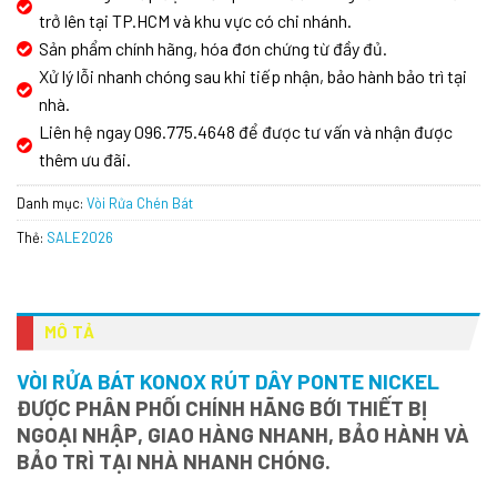
trở lên tại TP.HCM và khu vực có chi nhánh.
Sản phẩm chính hãng, hóa đơn chứng từ đầy đủ.
Xử lý lỗi nhanh chóng sau khi tiếp nhận, bảo hành bảo trì tại
nhà.
Liên hệ ngay 096.775.4648 để được tư vấn và nhận được
thêm ưu đãi.
Danh mục:
Vòi Rửa Chén Bát
Thẻ:
SALE2026
MÔ TẢ
VÒI RỬA BÁT KONOX RÚT DÂY PONTE NICKEL
ĐƯỢC PHÂN PHỐI CHÍNH HÃNG BỚI THIẾT BỊ
NGOẠI NHẬP, GIAO HÀNG NHANH, BẢO HÀNH VÀ
BẢO TRÌ TẠI NHÀ NHANH CHÓNG.