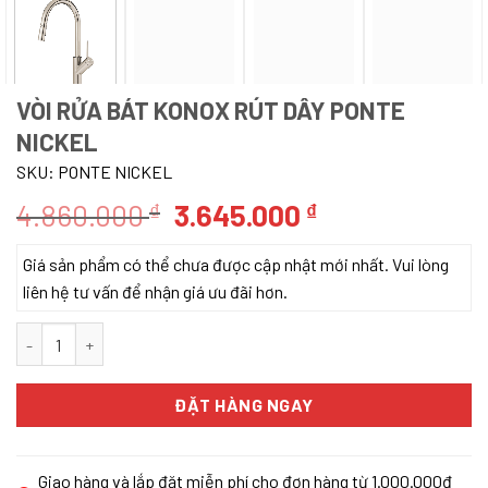
VÒI RỬA BÁT KONOX RÚT DÂY PONTE
NICKEL
SKU:
PONTE NICKEL
Giá
Giá
4.860.000
3.645.000
₫
₫
gốc
hiện
Giá sản phẩm có thể chưa được cập nhật mới nhất. Vui lòng
là:
tại
liên hệ tư vấn để nhận giá ưu đãi hơn.
4.860.000 ₫.
là:
3.645.000 ₫.
VÒI RỬA BÁT KONOX RÚT DÂY PONTE NICKEL số lượng
ĐẶT HÀNG NGAY
Giao hàng và lắp đặt miễn phí cho đơn hàng từ 1.000.000đ