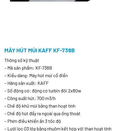
MÁY HÚT MÙI KAFF KF-738B
Thông số kỹ thuật
– Mã sản phẩm: KF-738B
– Kiểu dáng: Máy hút mùi cổ điển
– Hãng sản xuất: KAFF
– Số động cơ: động cơ turbin đôi 2x80w
– Công suất hút: 700 m3/h
– Chế độ khử mùi bằng than hoạt tính
– Chế độ hút đẩy ra ngoài qua ống thoát
– Phím điều khiển ấn 3 tốc độ
– Lưới lọc 03 lớp bằng nhuôm kết hợp với than hoạt tính