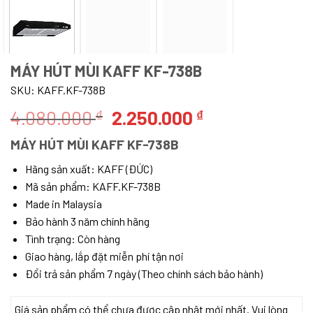
MÁY HÚT MÙI KAFF KF-738B
SKU:
KAFF.KF-738B
Giá
Giá
4.080.000
2.250.000
₫
₫
gốc
hiện
MÁY HÚT MÙI KAFF KF-738B
là:
tại
4.080.000 ₫.
là:
Hãng sản xuất: KAFF (ĐỨC)
Mã sản phẩm: KAFF.KF-738B
2.250.000 ₫.
Made in Malaysia
Bảo hành 3 năm chính hãng
Tình trạng: Còn hàng
Giao hàng, lắp đặt miễn phí tận nơi
Đổi trả sản phẩm 7 ngày (Theo chính sách bảo hành)
Giá sản phẩm có thể chưa được cập nhật mới nhất. Vui lòng