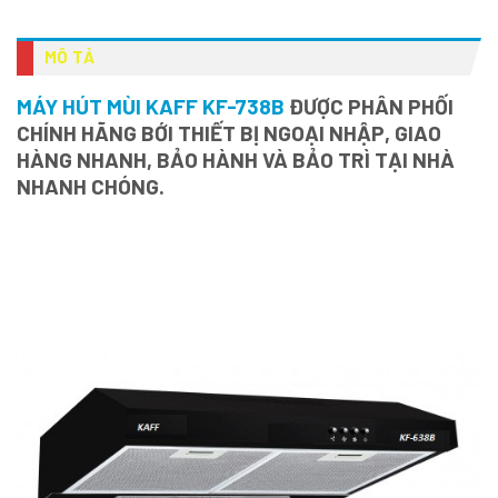
MÔ TẢ
MÁY HÚT MÙI KAFF KF-738B
ĐƯỢC PHÂN PHỐI
CHÍNH HÃNG BỚI THIẾT BỊ NGOẠI NHẬP, GIAO
HÀNG NHANH, BẢO HÀNH VÀ BẢO TRÌ TẠI NHÀ
NHANH CHÓNG.