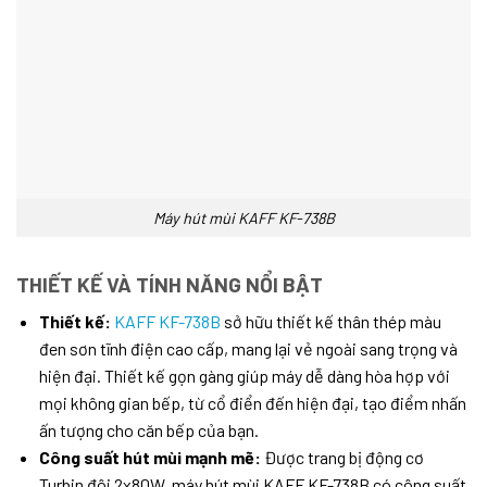
Máy hút mùi KAFF KF-738B
THIẾT KẾ VÀ TÍNH NĂNG NỔI BẬT
Thiết kế:
KAFF KF-738B
sở hữu thiết kế thân thép màu
đen sơn tĩnh điện cao cấp, mang lại vẻ ngoài sang trọng và
hiện đại. Thiết kế gọn gàng giúp máy dễ dàng hòa hợp với
mọi không gian bếp, từ cổ điển đến hiện đại, tạo điểm nhấn
ấn tượng cho căn bếp của bạn.
Công suất hút mùi mạnh mẽ:
Được trang bị động cơ
Turbin đôi 2x80W, máy hút mùi KAFF KF-738B có công suất