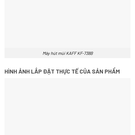
Máy hút mùi KAFF KF-738B
HÌNH ẢNH LẮP ĐẶT THỰC TẾ CỦA SẢN PHẨM