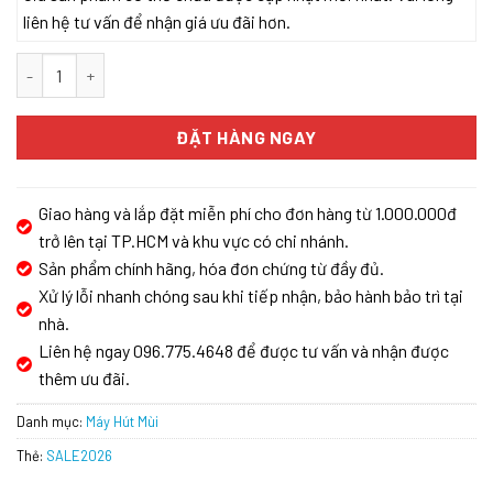
liên hệ tư vấn để nhận giá ưu đãi hơn.
MÁY HÚT MÙI KAFF KF-738B số lượng
ĐẶT HÀNG NGAY
Giao hàng và lắp đặt miễn phí cho đơn hàng từ 1.000.000đ
trở lên tại TP.HCM và khu vực có chi nhánh.
Sản phẩm chính hãng, hóa đơn chứng từ đầy đủ.
Xử lý lỗi nhanh chóng sau khi tiếp nhận, bảo hành bảo trì tại
nhà.
Liên hệ ngay 096.775.4648 để được tư vấn và nhận được
thêm ưu đãi.
Danh mục:
Máy Hút Mùi
Thẻ:
SALE2026