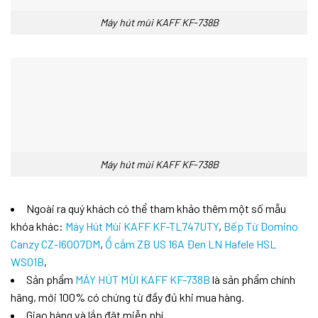
Máy hút mùi KAFF KF-738B
Máy hút mùi KAFF KF-738B
Ngoài ra quý khách có thể tham khảo thêm một số mẫu
khóa khác:
Máy Hút Mùi KAFF KF-TL747UTY
,
Bếp Từ Domino
Canzy CZ-I6007DM
,
Ổ cắm ZB US 16A Đen LN Hafele HSL
WS01B
,
Sản phẩm
MÁY HÚT MÙI KAFF KF-738B
là sản phẩm chính
hãng, mới 100% có chứng từ đầy đủ khi mua hàng.
Giao hàng và lắp đặt miễn phí.