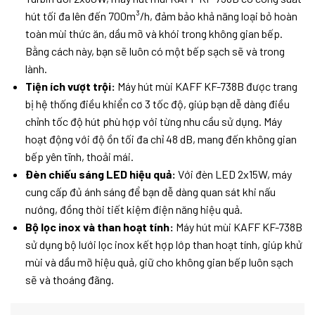
hút tối đa lên đến 700m³/h, đảm bảo khả năng loại bỏ hoàn
toàn mùi thức ăn, dầu mỡ và khói trong không gian bếp.
Bằng cách này, bạn sẽ luôn có một bếp sạch sẽ và trong
lành.
Tiện ích vượt trội:
Máy hút mùi KAFF KF-738B được trang
bị hệ thống điều khiển cơ 3 tốc độ, giúp bạn dễ dàng điều
chỉnh tốc độ hút phù hợp với từng nhu cầu sử dụng. Máy
hoạt động với độ ồn tối đa chỉ 48 dB, mang đến không gian
bếp yên tĩnh, thoải mái.
Đèn chiếu sáng LED hiệu quả:
Với đèn LED 2x15W, máy
cung cấp đủ ánh sáng để bạn dễ dàng quan sát khi nấu
nướng, đồng thời tiết kiệm điện năng hiệu quả.
Bộ lọc inox và than hoạt tính:
Máy hút mùi KAFF KF-738B
sử dụng bộ lưới lọc inox kết hợp lớp than hoạt tính, giúp khử
mùi và dầu mỡ hiệu quả, giữ cho không gian bếp luôn sạch
sẽ và thoáng đãng.