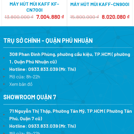
MÁY HÚT MÙI KAFF KF-
MÁY HÚT MÙI KAFF-CN900I
CN700I
Giá
Giá
Giá
G
13.800.000
₫
7.004.880
₫
15.800.000
₫
8.020.080
₫
gốc
hiện
gốc
h
là:
tại
là:
tạ
13.800.000 ₫.
là:
15.800.000 ₫.
là
7.004.880 ₫.
8.
TRỤ SỞ CHÍNH - QUẬN PHÚ NHUẬN
308 Phan Đình Phùng, phường cầu kiệu, TP.HCM ( phường
1 , Quận Phú Nhuận cũ)
Hotline:
0933.833.039
(Mr. Thi)
Mở cửa: 8h-22h
Xem bản đồ
SHOWROOM QUẬN 7
71 Nguyễn Thị Thập, Phường Tân Mỹ, TP.HCM ( Phường Tân
Phú, Quận 7 cũ)
Hotline:
0933.833.039
(Mr. Thi
)
Mở cửa: 8h-22h