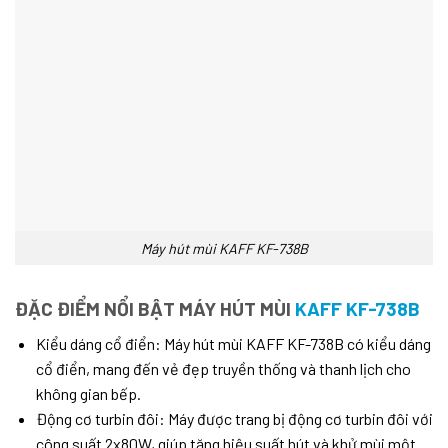
Máy hút mùi KAFF KF-738B
ĐẶC ĐIỂM NỔI BẬT MÁY HÚT MÙI
KAFF KF-738B
Kiểu dáng cổ điển: Máy hút mùi KAFF KF-738B có kiểu dáng
cổ điển, mang đến vẻ đẹp truyền thống và thanh lịch cho
không gian bếp.
Động cơ turbin đôi: Máy được trang bị động cơ turbin đôi với
công suất 2x80W, giúp tăng hiệu suất hút và khử mùi một